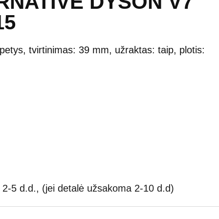
RNATIVE DYSON V7
15
etys, tvirtinimas: 39 mm, užraktas: taip, plotis:
2-5 d.d., (jei detalė užsakoma 2-10 d.d)