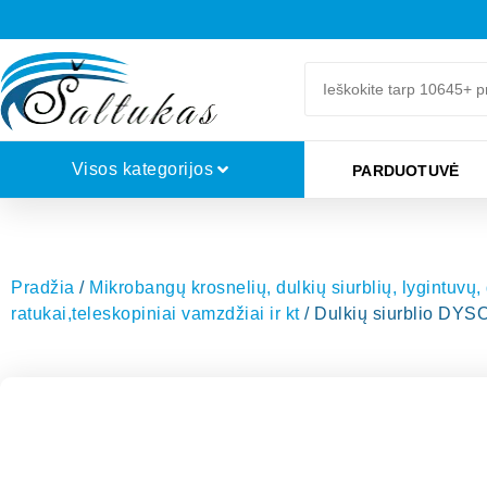
Visos kategorijos
PARDUOTUVĖ
Pradžia
/
Mikrobangų krosnelių, dulkių siurblių, lygintuvų,
ratukai,teleskopiniai vamzdžiai ir kt
/ Dulkių siurblio D