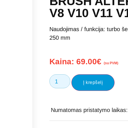
BRUSH ALTE
V8 V10 V11 V
Naudojimas / funkcija: turbo šep
250 mm
Kaina:
69.00
€
(su PVM)
Į krepšelį
Numatomas pristatymo laikas: 