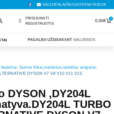
NAUJIENLAIŠKIS
KONTAKTAI
DUK
PRISIJUNGTI
0
0.00
€
REGISTRUOTIS
PAGALBA UŽSISAKANT
NAUJIENOS
TAI
šepečiai, žarnos filtrai,maišeliai,laikikliai antgaliai
H ALTERNATIVE DYSON V7 V8 V10 V11 V15
lio DYSON ,DY204L
rnatyva.DY204L TURBO