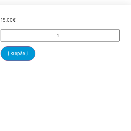
15.00
€
Į krepšelį