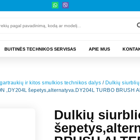
BUITINĖS TECHNIKOS SERVISAS
APIE MUS
KONTAK
 gartraukių ir kitos smulkios technikos dalys
/
Dulkių siurblių 
YSON ,DY204L šepetys,alternatyva.DY204L TURBO BRUS
Dulkių siurb
šepetys,alte