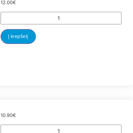
12.00
€
Į krepšelį
10.90
€