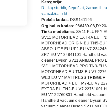
Kategorija:
Dulkių siurblių šepečiai, žarnos filtra
vamzdžiai ir kt
Prekės kodas:
DSS141196
Orginalus kodas:
966489-08,DY20
Tinka modeliams
: SV11 FLUFFY E
SV11 MOTORHEAD EXTRA EU TN1-E
MOTORHEAD ORIGIN EU TN5-EU V7
ABSOLUTE EU UF2-EU V7 2342430
ZR7-EU V7 24841101 Handheld va
cleaner Dyson SV11 ANIMAL PRO 
SV11 MOTORHEAD PRO TN3-EU V7 
MOTORHEAD EU TM8-EU V7 227607
WE3-EU V7 MATTRESS TRIGGER 23
MOTORHEAD + EU TM7-EU V7 2276
EXTRA EU TN2-EU V7 22761001 Ha
EU V7 22760801 Handheld vacuum
Handheld vacuum cleaner Dyson 
vacuum cleaner Dyson SV11 MOT