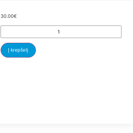
30.00
€
Į krepšelį