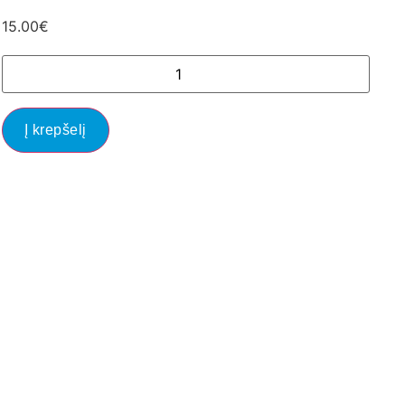
15.00
€
Į krepšelį