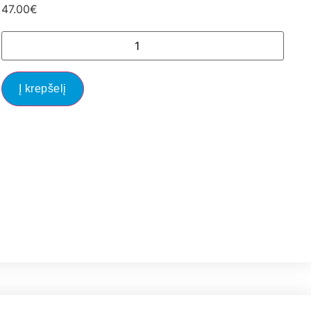
47.00
€
Į krepšelį