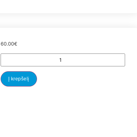
60.00
€
Į krepšelį