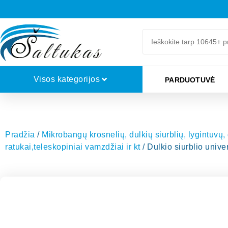
Visos kategorijos
PARDUOTUVĖ
Pradžia
/
Mikrobangų krosnelių, dulkių siurblių, lygintuvų,
ratukai,teleskopiniai vamzdžiai ir kt
/ Dulkio siurblio univ