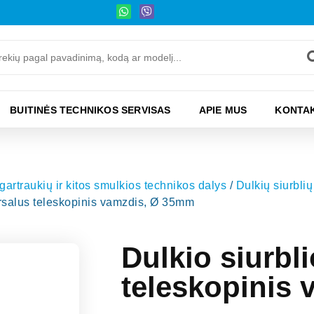
BUITINĖS TECHNIKOS SERVISAS
APIE MUS
KONTAK
 gartraukių ir kitos smulkios technikos dalys
/
Dulkių siurblių 
ersalus teleskopinis vamzdis, Ø 35mm
Dulkio siurbl
teleskopinis