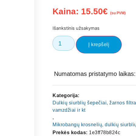
Kaina:
15.50
€
(su PVM)
Išankstinis užsakymas
Į krepšelį
Numatomas pristatymo laikas: 
Kategorija:
Dulkių siurblių šepečiai, žarnos filtra
vamzdžiai ir kt
,
Mikrobangų krosnelių, dulkių siurblių
Prekės kodas:
1e3ff78b824c