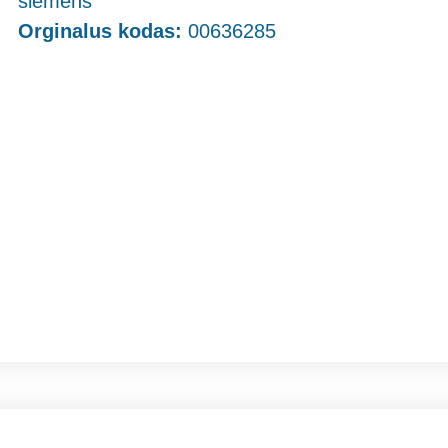
siemens
Orginalus kodas:
00636285