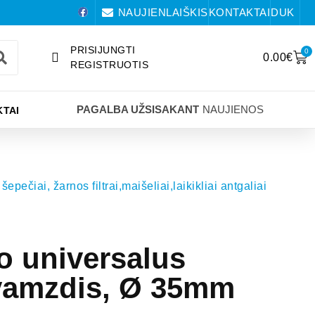
NAUJIENLAIŠKIS
KONTAKTAI
DUK
PRISIJUNGTI
0
0.00
€
REGISTRUOTIS
PAGALBA UŽSISAKANT
NAUJIENOS
TAI
šepečiai, žarnos filtrai,maišeliai,laikikliai antgaliai
io universalus
 vamzdis, Ø 35mm