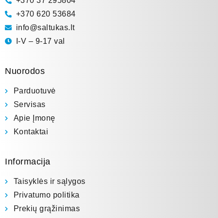
+370 37 295804
+370 620 53684
info@saltukas.lt
I-V – 9-17 val
Nuorodos
Parduotuvė
Servisas
Apie Įmonę
Kontaktai
Informacija
Taisyklės ir sąlygos
Privatumo politika
Prekių grąžinimas