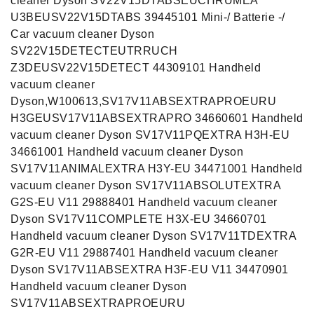
cleaner Dyson SV22V15DTABSEUCHRUMEA
U3BEUSV22V15DTABS 39445101 Mini-/ Batterie -/
Car vacuum cleaner Dyson
SV22V15DETECTEUTRRUCH
Z3DEUSV22V15DETECT 44309101 Handheld
vacuum cleaner
Dyson,W100613,SV17V11ABSEXTRAPROEURU
H3GEUSV17V11ABSEXTRAPRO 34660601 Handheld
vacuum cleaner Dyson SV17V11PQEXTRA H3H-EU
34661001 Handheld vacuum cleaner Dyson
SV17V11ANIMALEXTRA H3Y-EU 34471001 Handheld
vacuum cleaner Dyson SV17V11ABSOLUTEXTRA
G2S-EU V11 29888401 Handheld vacuum cleaner
Dyson SV17V11COMPLETE H3X-EU 34660701
Handheld vacuum cleaner Dyson SV17V11TDEXTRA
G2R-EU V11 29887401 Handheld vacuum cleaner
Dyson SV17V11ABSEXTRA H3F-EU V11 34470901
Handheld vacuum cleaner Dyson
SV17V11ABSEXTRAPROEURU