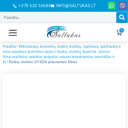
+370 620 53684
INFO@SALTUKAS.LT
0
Pradžia
/
Mikrobangų krosnelių, dulkių siurblių, lygintuvų, gartraukių ir
kitos smulkios technikos dalys
/
Dulkių siurblių šepečiai, žarnos
filtrai,maišeliai,laikikliai antgaliai ratukai,teleskopiniai vamzdžiai ir
kt
/ Dulkių siurblio DYSON plaunamas filtras