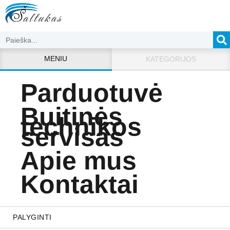
MENIU
KATEGORIJOS
Parduotuvė
Buitinės
technikos
servisas
Apie mus
Kontaktai
PALYGINTI