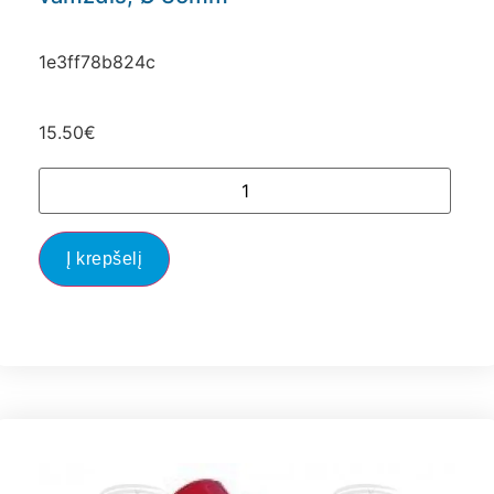
1e3ff78b824c
15.50
€
Į krepšelį