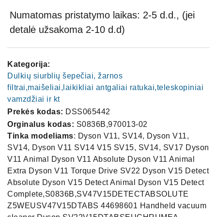
Numatomas pristatymo laikas: 2-5 d.d., (jei
detalė užsakoma 2-10 d.d)
Kategorija:
Dulkių siurblių šepečiai, žarnos
filtrai,maišeliai,laikikliai antgaliai ratukai,teleskopiniai
vamzdžiai ir kt
Prekės kodas:
DSS065442
Orginalus kodas:
S0836B,970013-02
Tinka modeliams
: Dyson V11, SV14, Dyson V11,
SV14, Dyson V11 SV14 V15 SV15, SV14, SV17 Dyson
V11 Animal Dyson V11 Absolute Dyson V11 Animal
Extra Dyson V11 Torque Drive SV22 Dyson V15 Detect
Absolute Dyson V15 Detect Animal Dyson V15 Detect
Complete,S0836B,SV47V15DETECTABSOLUTE
Z5WEUSV47V15DTABS 44698601 Handheld vacuum