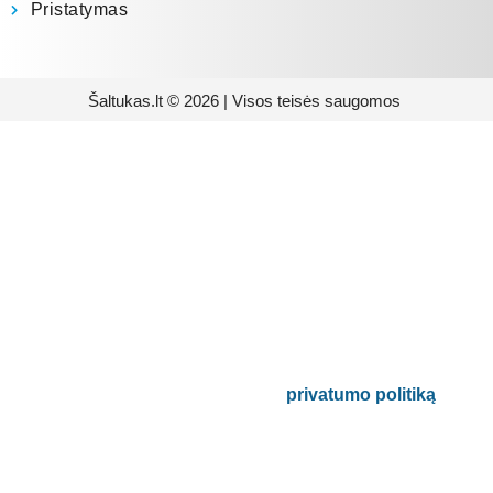
Pristatymas
Šaltukas.lt © 2026 | Visos teisės saugomos
Prenumeruokite mūsų
naujienlaiškį
Būsite pirmieji informuoti apie naujausias
buitinės technikos tendencijas ir gausite
išskirtinių mūsų pasiūlymų.
Bus naudojamas pagal mūsų
privatumo politiką
.