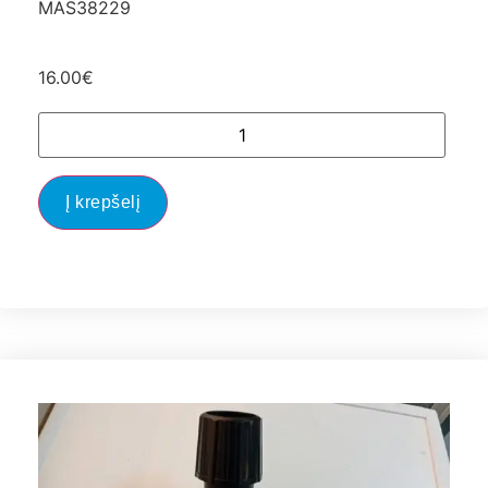
MAS38229
16.00
€
Į krepšelį