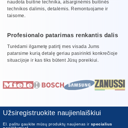
naudota buitine technika, atsarginėmis buitinės
technikos dalimis, detalėmis. Remontuojame ir
taisome.
Profesionalo patarimas renkantis dalis
Turėdami ilgametę patirtį mes visada Jums
patarsime kurią detalę geriau pasirinkti konkrečioje
situacijoje ir kas tiks būtent Jūsų poreikiui.
Užsiregistruokite naujienlaiškiui
El. paštu gaukite mūsų produktų naujienas ir
specialius
pasiūlymus!