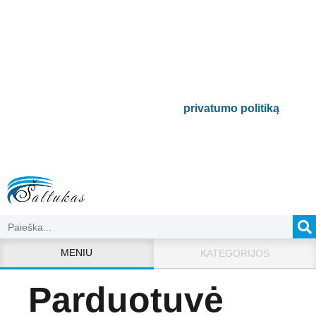
naujienlaiškį
Būsite pirmieji informuoti apie naujausias
buitinės technikos tendencijas ir gausite
išskirtinių mūsų pasiūlymų.
Bus naudojamas pagal mūsų
privatumo politiką
.
MENIU
KATEGORIJOS
Parduotuvė