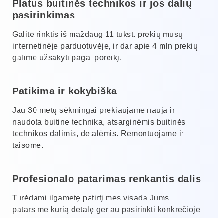
Platus buitinės technikos ir jos dalių
pasirinkimas
Galite rinktis iš maždaug 11 tūkst. prekių mūsų
internetinėje parduotuvėje, ir dar apie 4 mln prekių
galime užsakyti pagal poreikį.
Patikima ir kokybiška
Jau 30 metų sėkmingai prekiaujame nauja ir
naudota buitine technika, atsarginėmis buitinės
technikos dalimis, detalėmis. Remontuojame ir
taisome.
Profesionalo patarimas renkantis dalis
Turėdami ilgametę patirtį mes visada Jums
patarsime kurią detalę geriau pasirinkti konkrečioje