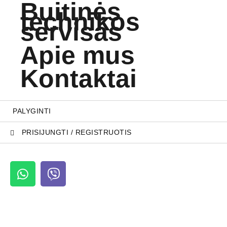
Buitinės
technikos
servisas
Apie mus
Kontaktai
PALYGINTI
PRISIJUNGTI / REGISTRUOTIS