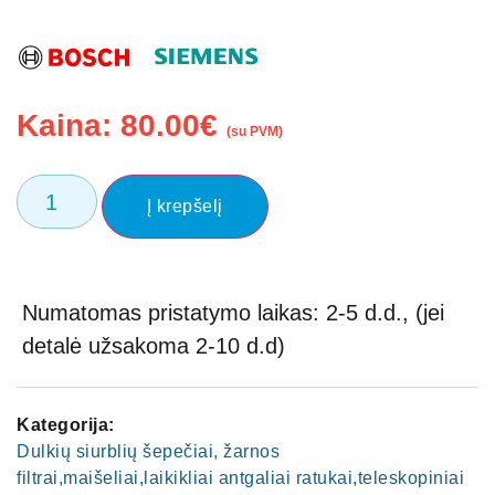
Kaina:
80.00
€
(su PVM)
Į krepšelį
Numatomas pristatymo laikas: 2-5 d.d., (jei
detalė užsakoma 2-10 d.d)
Kategorija:
Dulkių siurblių šepečiai, žarnos
filtrai,maišeliai,laikikliai antgaliai ratukai,teleskopiniai