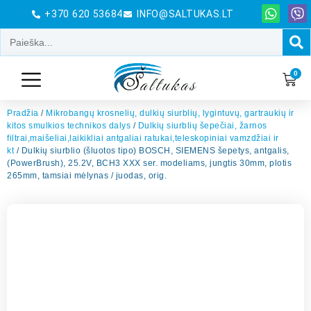
+370 620 53684
INFO@SALTUKAS.LT
0
Pradžia
/
Mikrobangų krosnelių, dulkių siurblių, lygintuvų, gartraukių ir
kitos smulkios technikos dalys
/
Dulkių siurblių šepečiai, žarnos
filtrai,maišeliai,laikikliai antgaliai ratukai,teleskopiniai vamzdžiai ir
kt
/ Dulkių siurblio (šluotos tipo) BOSCH, SIEMENS šepetys, antgalis,
(PowerBrush), 25.2V, BCH3 XXX ser. modeliams, jungtis 30mm, plotis
265mm, tamsiai mėlynas / juodas, orig.