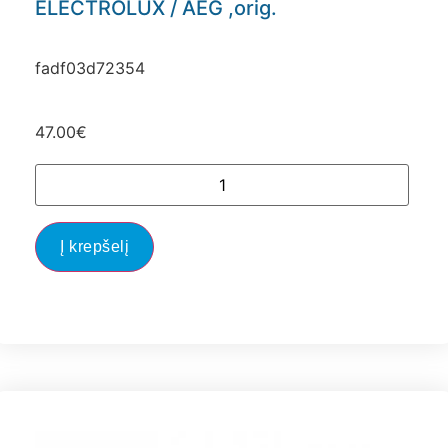
ELECTROLUX / AEG ,orig.
fadf03d72354
47.00
€
Į krepšelį