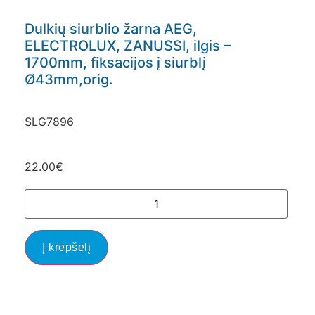
Dulkių siurblio žarna AEG,
ELECTROLUX, ZANUSSI, ilgis –
1700mm, fiksacijos į siurblį
Ø43mm,orig.
SLG7896
22.00
€
Į krepšelį