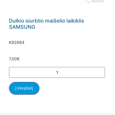
Dulkio siurblio maišelio laikiklis
SAMSUNG
K92684
7.00
€
Į krepšelį