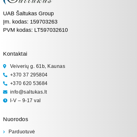
UAB Šaltukas Group
Įm. kodas: 159703263
PVM kodas: LT597032610
Kontaktai
Veiverių g. 61b, Kaunas
+370 37 295804
+370 620 53684
info@saltukas.lt
I-V – 9-17 val
Nuorodos
Parduotuvė