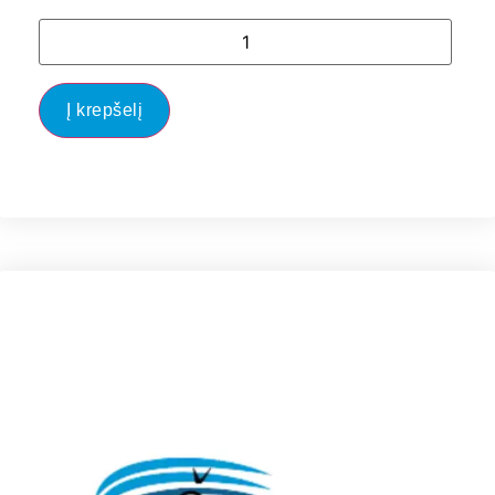
Į krepšelį