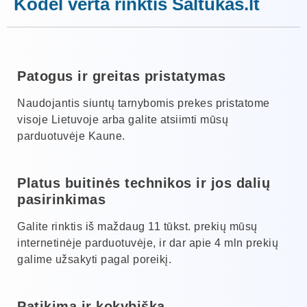
Kodėl verta rinktis Šaltukas.lt
Patogus ir greitas pristatymas
Naudojantis siuntų tarnybomis prekes pristatome
visoje Lietuvoje arba galite atsiimti mūsų
parduotuvėje Kaune.
Platus buitinės technikos ir jos dalių
pasirinkimas
Galite rinktis iš maždaug 11 tūkst. prekių mūsų
internetinėje parduotuvėje, ir dar apie 4 mln prekių
galime užsakyti pagal poreikį.
Patikima ir kokybiška