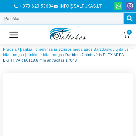
+370 620 53684
INFO@SALTUKAS.LT
0
Pradžia
/
Įrankiai, cheminės priežiūros medžiagos Barzdaskučių dalys ir
kita įranga
/
Įrankiai ir kita įranga
/ Darbinis žibintuvėlis FLEX AREA
LIGHT VARTA 118,8 mm antracitas 17648