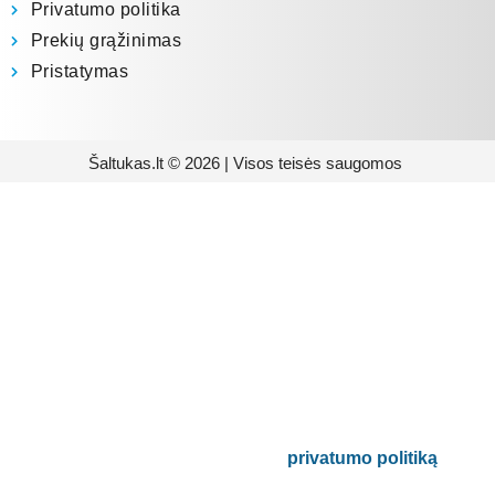
Privatumo politika
Prekių grąžinimas
Pristatymas
Šaltukas.lt © 2026 | Visos teisės saugomos
Prenumeruokite mūsų
naujienlaiškį
Būsite pirmieji informuoti apie naujausias
buitinės technikos tendencijas ir gausite
išskirtinių mūsų pasiūlymų.
Bus naudojamas pagal mūsų
privatumo politiką
.