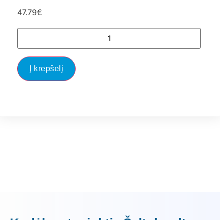
47.79
€
Į krepšelį