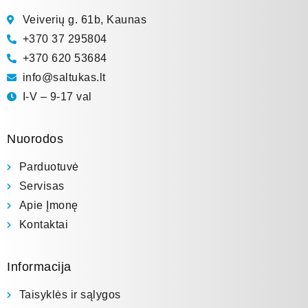
Veiverių g. 61b, Kaunas
+370 37 295804
+370 620 53684
info@saltukas.lt
I-V – 9-17 val
Nuorodos
Parduotuvė
Servisas
Apie Įmonę
Kontaktai
Informacija
Taisyklės ir sąlygos