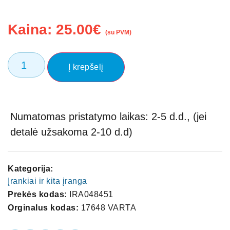
Kaina:
25.00
€
(su PVM)
Į krepšelį
Numatomas pristatymo laikas: 2-5 d.d., (jei
detalė užsakoma 2-10 d.d)
Kategorija:
Įrankiai ir kita įranga
Prekės kodas:
IRA048451
Orginalus kodas:
17648 VARTA