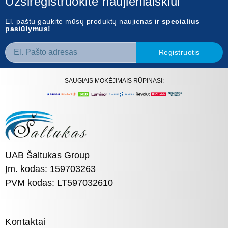
Užsiregistruokite naujienlaiškiui
El. paštu gaukite mūsų produktų naujienas ir
specialius
pasiūlymus!
Registruotis
SAUGIAIS MOKĖJIMAIS RŪPINASI:
UAB Šaltukas Group
Įm. kodas: 159703263
PVM kodas: LT597032610
Kontaktai