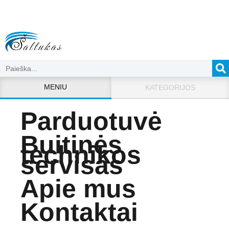
MENIU
KATEGORIJOS
Parduotuvė
Buitinės
technikos
servisas
Apie mus
Kontaktai