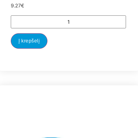
9.27
€
Į krepšelį