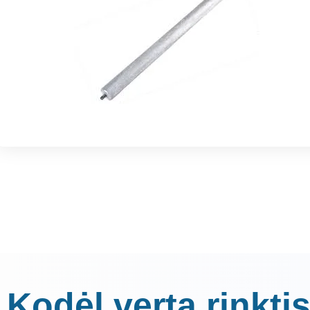
Kodėl verta rinktis