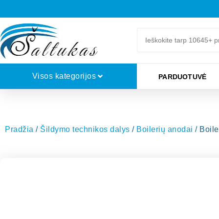
Visos kategorijos
PARDUOTUVĖ
Pradžia
/
Šildymo technikos dalys
/
Boilerių anodai
/ Boil