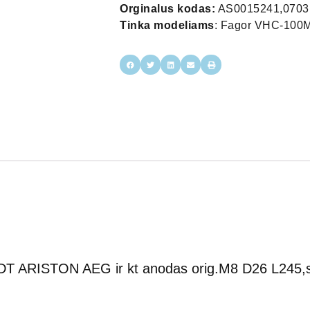
Orginalus kodas:
AS0015241,070
Tinka modeliams
: Fagor VHC-10
NDT ARISTON AEG ir kt anodas orig.M8 D26 L24