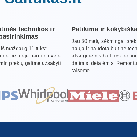
itinės technikos ir
Patikima ir kokybišk
 pasirinkimas
Jau 30 metų sėkmingai pre
s iš maždaug 11 tūkst.
nauja ir naudota buitine tec
internetinėje parduotuvėje,
atsarginėmis buitinės techn
 mln prekių galime užsakyti
dalimis, detalėmis. Remontu
.
taisome.