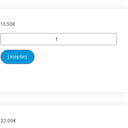
13.50
€
Į krepšelį
22.00
€