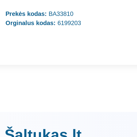
Prekės kodas:
BA33810
Orginalus kodas:
6199203
 Šaltukas.lt