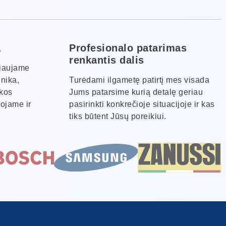
a
Profesionalo patarimas
renkantis dalis
kiaujame
hnika,
Turėdami ilgametę patirtį mes visada
ikos
Jums patarsime kurią detalę geriau
ojame ir
pasirinkti konkrečioje situacijoje ir kas
tiks būtent Jūsų poreikiui.