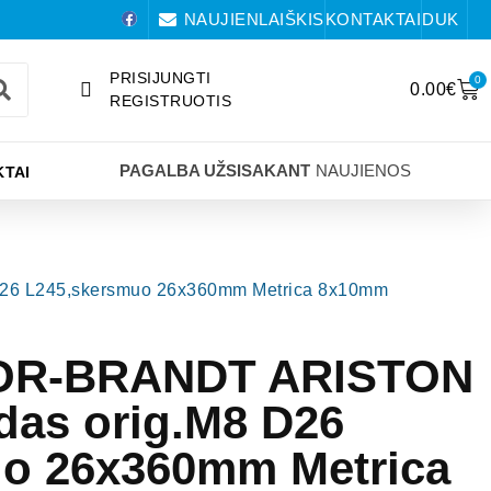
NAUJIENLAIŠKIS
KONTAKTAI
DUK
PRISIJUNGTI
0
0.00
€
REGISTRUOTIS
PAGALBA UŽSISAKANT
NAUJIENOS
TAI
D26 L245,skersmuo 26x360mm Metrica 8x10mm
GOR-BRANDT ARISTON
das orig.M8 D26
o 26x360mm Metrica