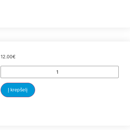
12.00
€
Į krepšelį