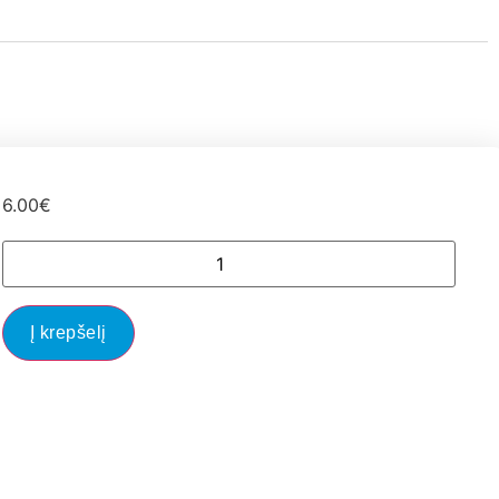
6.00
€
Į krepšelį