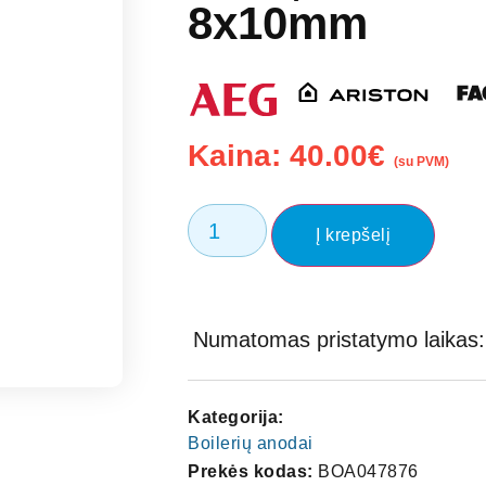
8x10mm
Kaina:
40.00
€
(su PVM)
Į krepšelį
Numatomas pristatymo laikas: 
Kategorija:
Boilerių anodai
Prekės kodas:
BOA047876