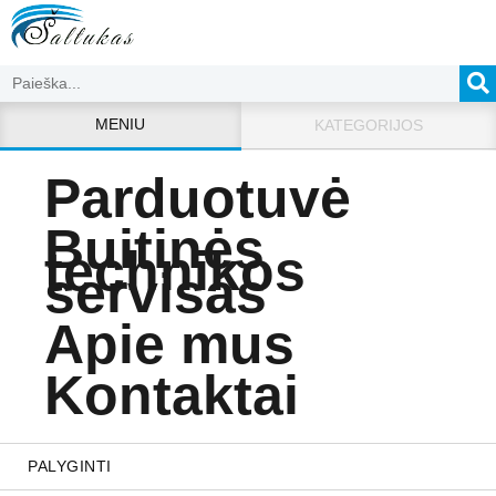
MENIU
KATEGORIJOS
Parduotuvė
Buitinės
technikos
servisas
Apie mus
Kontaktai
PALYGINTI