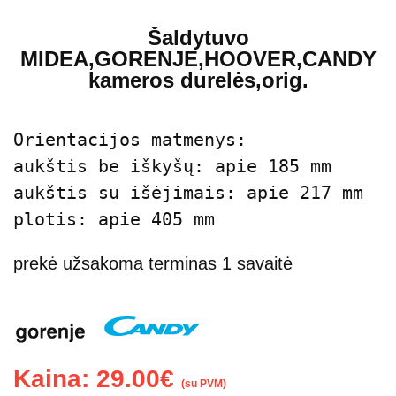
Šaldytuvo
MIDEA,GORENJE,HOOVER,CANDY
kameros durelės,orig.
Orientacijos matmenys:

aukštis be iškyšų: apie 185 mm

aukštis su išėjimais: apie 217 mm

plotis: apie 405 mm
prekė užsakoma terminas 1 savaitė
Kaina:
29.00
€
(su PVM)