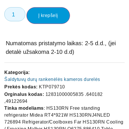
Į krepšelį
Numatomas pristatymo laikas: 2-5 d.d., (jei
detalė užsakoma 2-10 d.d)
Kategorija:
Šaldytuvų durų rankenėlės kameros durelės
Prekės kodas:
KTP079710
Orginalus kodas:
12831000005835 .640182
,49122694
Tinka modeliams
: HS130RN Free standing
refrigerator Midea RT4*921W HS130RNJ4NLED
726894 Refrigerator/Coolboxes Far HS130RN Cooling
/ Freezing Malber HS130RN Q6275 886410 Table