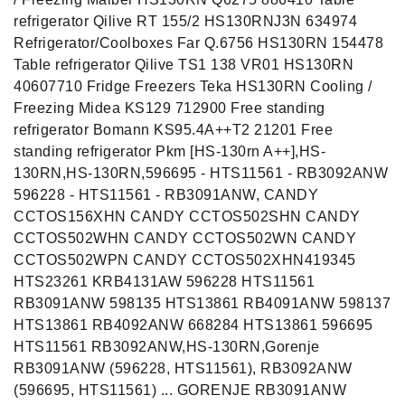
refrigerator Qilive RT 155/2 HS130RNJ3N 634974
Refrigerator/Coolboxes Far Q.6756 HS130RN 154478
Table refrigerator Qilive TS1 138 VR01 HS130RN
40607710 Fridge Freezers Teka HS130RN Cooling /
Freezing Midea KS129 712900 Free standing
refrigerator Bomann KS95.4A++T2 21201 Free
standing refrigerator Pkm [HS-130rn A++],HS-
130RN,HS-130RN,596695 - HTS11561 - RB3092ANW
596228 - HTS11561 - RB3091ANW, CANDY
CCTOS156XHN CANDY CCTOS502SHN CANDY
CCTOS502WHN CANDY CCTOS502WN CANDY
CCTOS502WPN CANDY CCTOS502XHN419345
HTS23261 KRB4131AW 596228 HTS11561
RB3091ANW 598135 HTS13861 RB4091ANW 598137
HTS13861 RB4092ANW 668284 HTS13861 596695
HTS11561 RB3092ANW,HS-130RN,Gorenje
RB3091ANW (596228, HTS11561), RB3092ANW
(596695, HTS11561) ... GORENJE RB3091ANW