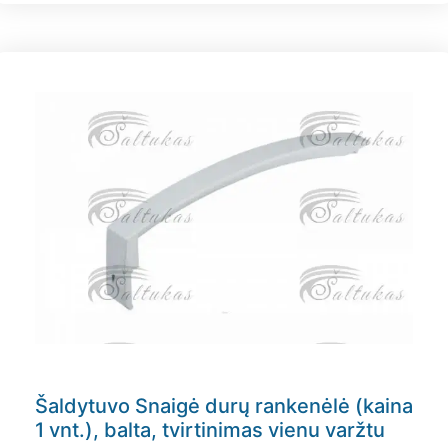
Šaldytuvo Snaigė durų rankenėlė (kaina
1 vnt.), balta, tvirtinimas vienu varžtu