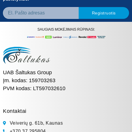
Registruotis
SAUGIAIS MOKĖJIMAIS RŪPINASI:
UAB Šaltukas Group
Įm. kodas: 159703263
PVM kodas: LT597032610
Kontaktai
Veiverių g. 61b, Kaunas
+370 37 295804