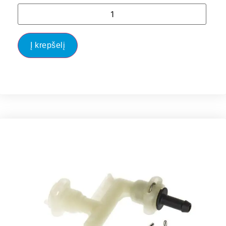
Į krepšelį