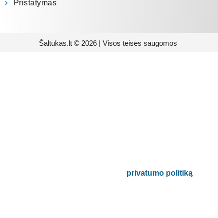
Pristatymas
Šaltukas.lt © 2026 | Visos teisės saugomos
Prenumeruokite mūsų
naujienlaiškį
Būsite pirmieji informuoti apie naujausias
buitinės technikos tendencijas ir gausite
išskirtinių mūsų pasiūlymų.
Bus naudojamas pagal mūsų
privatumo politiką
.