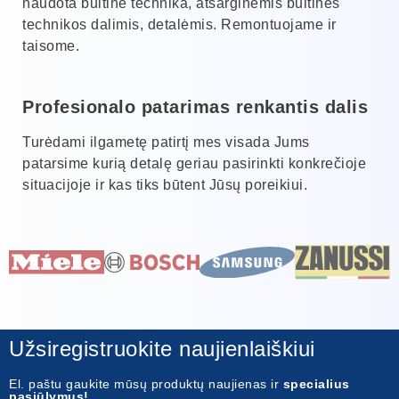
naudota buitine technika, atsarginėmis buitinės
technikos dalimis, detalėmis. Remontuojame ir
taisome.
Profesionalo patarimas renkantis dalis
Turėdami ilgametę patirtį mes visada Jums
patarsime kurią detalę geriau pasirinkti konkrečioje
situacijoje ir kas tiks būtent Jūsų poreikiui.
Užsiregistruokite naujienlaiškiui
El. paštu gaukite mūsų produktų naujienas ir
specialius
pasiūlymus!