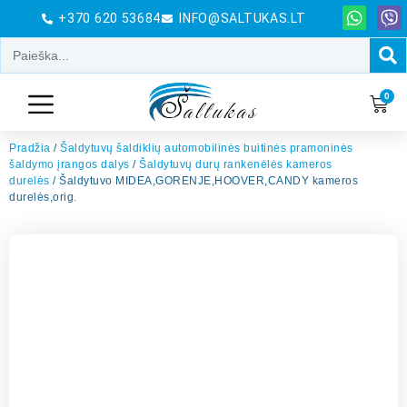
+370 620 53684
INFO@SALTUKAS.LT
0
Pradžia
/
Šaldytuvų šaldiklių automobilinės buitinės pramoninės
šaldymo įrangos dalys
/
Šaldytuvų durų rankenėlės kameros
durelės
/ Šaldytuvo MIDEA,GORENJE,HOOVER,CANDY kameros
durelės,orig.