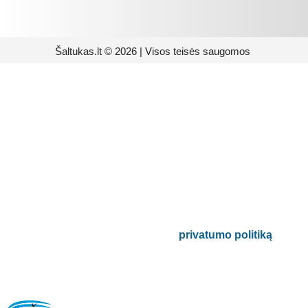
Šaltukas.lt © 2026 | Visos teisės saugomos
Prenumeruokite mūsų
naujienlaiškį
Būsite pirmieji informuoti apie naujausias
buitinės technikos tendencijas ir gausite
išskirtinių mūsų pasiūlymų.
Bus naudojamas pagal mūsų
privatumo politiką
.