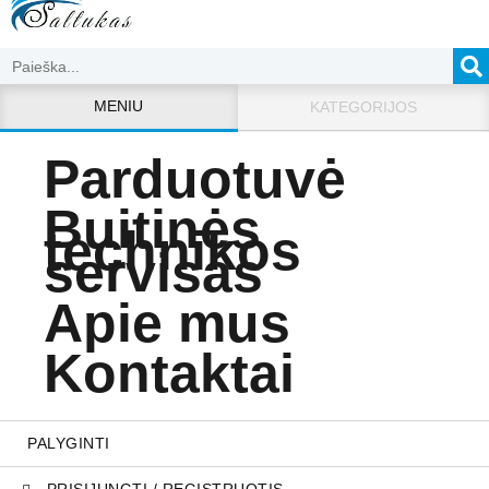
MENIU
KATEGORIJOS
Parduotuvė
Buitinės
technikos
servisas
Apie mus
Kontaktai
PALYGINTI