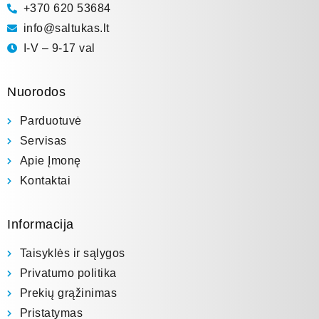
+370 620 53684
info@saltukas.lt
I-V – 9-17 val
Nuorodos
Parduotuvė
Servisas
Apie Įmonę
Kontaktai
Informacija
Taisyklės ir sąlygos
Privatumo politika
Prekių grąžinimas
Pristatymas