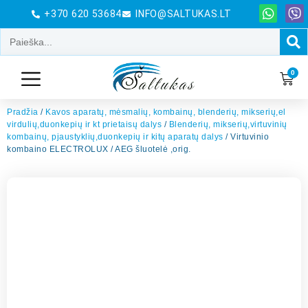
+370 620 53684
INFO@SALTUKAS.LT
0
Pradžia
/
Kavos aparatų, mėsmalių, kombainų, blenderių, mikserių,el
virdulių,duonkepių ir kt prietaisų dalys
/
Blenderių, mikserių,virtuvinių
kombainų, pjaustyklių,duonkepių ir kitų aparatų dalys
/ Virtuvinio
kombaino ELECTROLUX / AEG šluotelė ,orig.