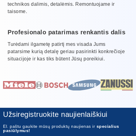
technikos dalimis, detalėmis. Remontuojame ir
taisome.
Profesionalo patarimas renkantis dalis
Turėdami ilgametę patirtį mes visada Jums
patarsime kurią detalę geriau pasirinkti konkrečioje
situacijoje ir kas tiks būtent Jūsų poreikiui.
Užsiregistruokite naujienlaiškiui
El. paštu gaukite mūsų produktų naujienas ir
specialius
pasiūlymus!