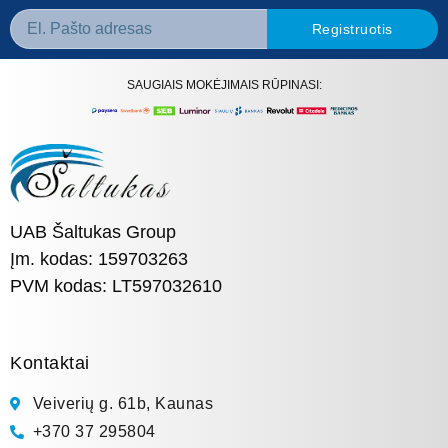
Registruotis
SAUGIAIS MOKĖJIMAIS RŪPINASI:
UAB Šaltukas Group
Įm. kodas: 159703263
PVM kodas: LT597032610
Kontaktai
Veiverių g. 61b, Kaunas
+370 37 295804