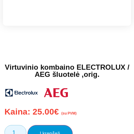
Virtuvinio kombaino ELECTROLUX /
AEG šluotelė ,orig.
Kaina:
25.00
€
(su PVM)
Į krepšelį