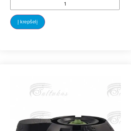
Į krepšelį