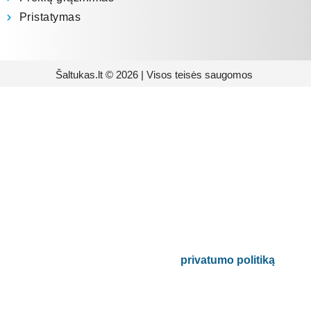
Pristatymas
Šaltukas.lt © 2026 | Visos teisės saugomos
Prenumeruokite mūsų
naujienlaiškį
Būsite pirmieji informuoti apie naujausias
buitinės technikos tendencijas ir gausite
išskirtinių mūsų pasiūlymų.
Bus naudojamas pagal mūsų
privatumo politiką
.