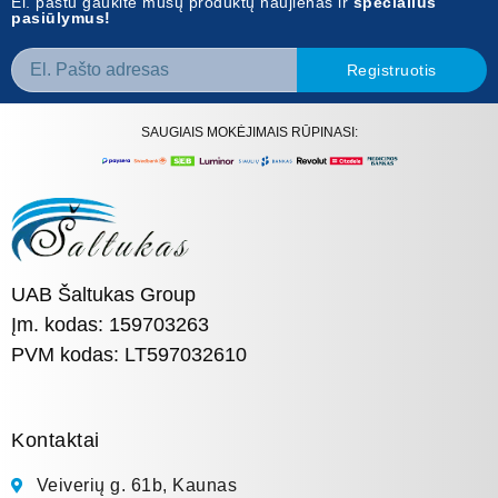
El. paštu gaukite mūsų produktų naujienas ir
specialius
pasiūlymus!
Registruotis
SAUGIAIS MOKĖJIMAIS RŪPINASI:
UAB Šaltukas Group
Įm. kodas: 159703263
PVM kodas: LT597032610
Kontaktai
Veiverių g. 61b, Kaunas