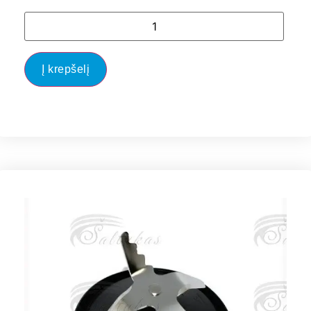
Į krepšelį