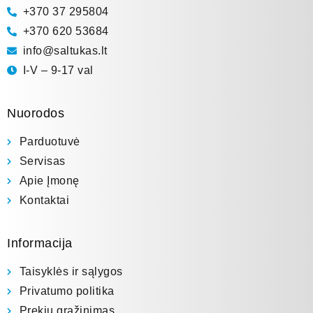
+370 37 295804
+370 620 53684
info@saltukas.lt
I-V – 9-17 val
Nuorodos
Parduotuvė
Servisas
Apie Įmonę
Kontaktai
Informacija
Taisyklės ir sąlygos
Privatumo politika
Prekių grąžinimas