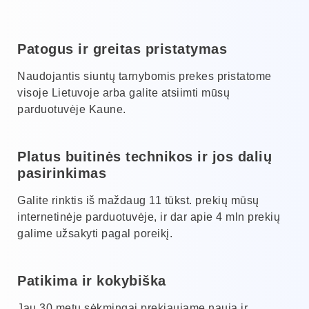
Patogus ir greitas pristatymas
Naudojantis siuntų tarnybomis prekes pristatome
visoje Lietuvoje arba galite atsiimti mūsų
parduotuvėje Kaune.
Platus buitinės technikos ir jos dalių
pasirinkimas
Galite rinktis iš maždaug 11 tūkst. prekių mūsų
internetinėje parduotuvėje, ir dar apie 4 mln prekių
galime užsakyti pagal poreikį.
Patikima ir kokybiška
Jau 30 metų sėkmingai prekiaujame nauja ir