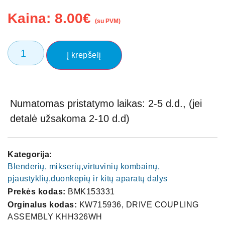
Kaina:
8.00
€
(su PVM)
Į krepšelį
Numatomas pristatymo laikas: 2-5 d.d., (jei
detalė užsakoma 2-10 d.d)
Kategorija:
Blenderių, mikserių,virtuvinių kombainų,
pjaustyklių,duonkepių ir kitų aparatų dalys
Prekės kodas:
BMK153331
Orginalus kodas:
KW715936, DRIVE COUPLING
ASSEMBLY KHH326WH