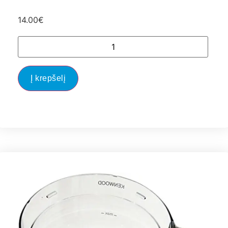
14.00
€
Į krepšelį