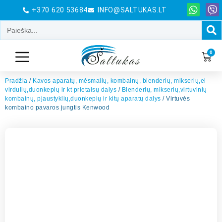
+370 620 53684
INFO@SALTUKAS.LT
0
Pradžia
/
Kavos aparatų, mėsmalių, kombainų, blenderių, mikserių,el
virdulių,duonkepių ir kt prietaisų dalys
/
Blenderių, mikserių,virtuvinių
kombainų, pjaustyklių,duonkepių ir kitų aparatų dalys
/ Virtuvės
kombaino pavaros jungtis Kenwood