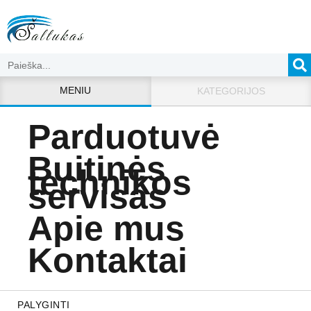
MENIU
KATEGORIJOS
Parduotuvė
Buitinės
technikos
servisas
Apie mus
Kontaktai
PALYGINTI