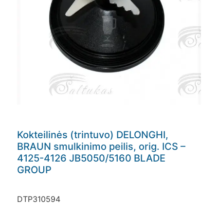
Kokteilinės (trintuvo) DELONGHI,
BRAUN smulkinimo peilis, orig. ICS –
4125-4126 JB5050/5160 BLADE
GROUP
DTP310594