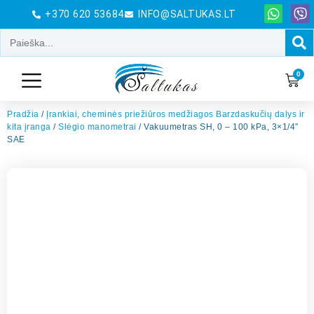
+370 620 53684
INFO@SALTUKAS.LT
0
Pradžia
/
Įrankiai, cheminės priežiūros medžiagos Barzdaskučių dalys ir
kita įranga
/
Slėgio manometrai
/ Vakuumetras SH, 0 – 100 kPa, 3×1/4″
SAE