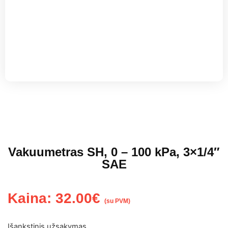
Vakuumetras SH, 0 – 100 kPa, 3×1/4″
SAE
Kaina:
32.00
€
(su PVM)
Išankstinis užsakymas