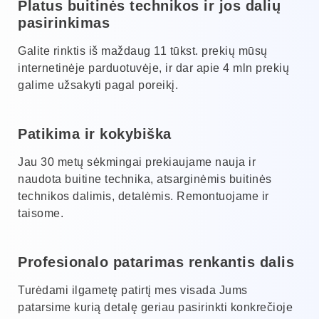
Platus buitinės technikos ir jos dalių
pasirinkimas
Galite rinktis iš maždaug 11 tūkst. prekių mūsų
internetinėje parduotuvėje, ir dar apie 4 mln prekių
galime užsakyti pagal poreikį.
Patikima ir kokybiška
Jau 30 metų sėkmingai prekiaujame nauja ir
naudota buitine technika, atsarginėmis buitinės
technikos dalimis, detalėmis. Remontuojame ir
taisome.
Profesionalo patarimas renkantis dalis
Turėdami ilgametę patirtį mes visada Jums
patarsime kurią detalę geriau pasirinkti konkrečioje