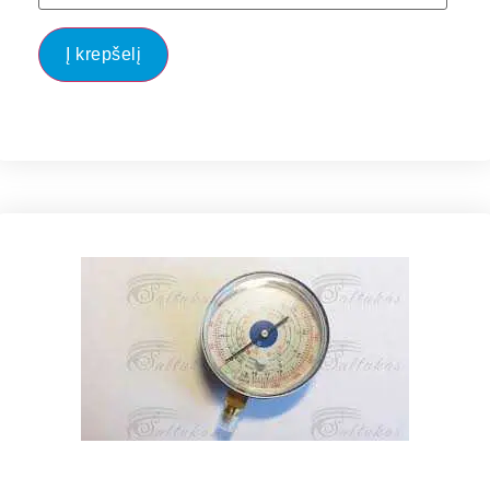
Į krepšelį