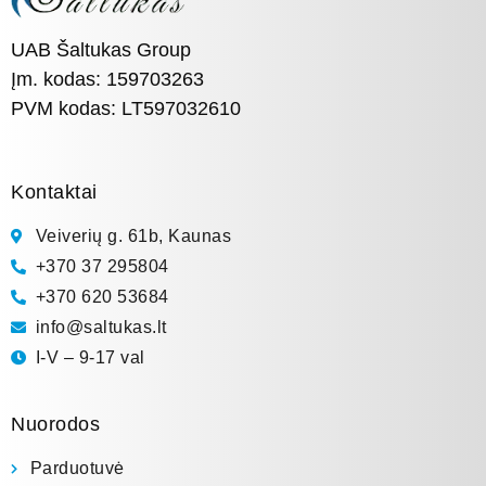
UAB Šaltukas Group
Įm. kodas: 159703263
PVM kodas: LT597032610
Kontaktai
Veiverių g. 61b, Kaunas
+370 37 295804
+370 620 53684
info@saltukas.lt
I-V – 9-17 val
Nuorodos
Parduotuvė