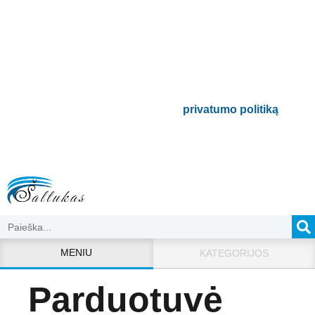
naujienlaiškį
Būsite pirmieji informuoti apie naujausias
buitinės technikos tendencijas ir gausite
išskirtinių mūsų pasiūlymų.
Bus naudojamas pagal mūsų
privatumo politiką
.
MENIU
KATEGORIJOS
Parduotuvė