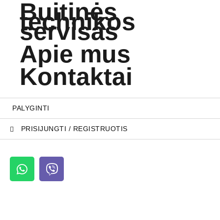
Buitinės
technikos
servisas
Apie mus
Kontaktai
PALYGINTI
PRISIJUNGTI / REGISTRUOTIS