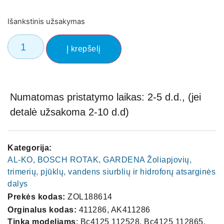
Išankstinis užsakymas
Į krepšelį
Numatomas pristatymo laikas: 2-5 d.d., (jei
detalė užsakoma 2-10 d.d)
Kategorija:
AL-KO, BOSCH ROTAK, GARDENA Žoliapjovių,
trimerių, pjūklų, vandens siurblių ir hidroforų atsarginės
dalys
Prekės kodas:
ZOL188614
Orginalus kodas:
411286, AK411286
Tinka modeliams
: Bc4125 112528, Bc4125 112865,