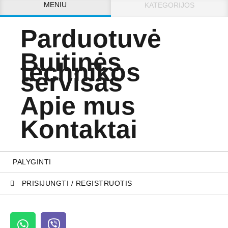
MENIU
KATEGORIJOS
Parduotuvė
Buitinės
technikos
servisas
Apie mus
Kontaktai
PALYGINTI
PRISIJUNGTI / REGISTRUOTIS