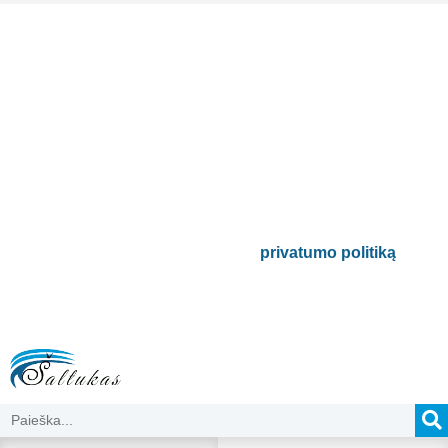
Prenumeruokite mūsų
naujienlaiškį
Būsite pirmieji informuoti apie naujausias
buitinės technikos tendencijas ir gausite
išskirtinių mūsų pasiūlymų.
Bus naudojamas pagal mūsų
privatumo politiką
.