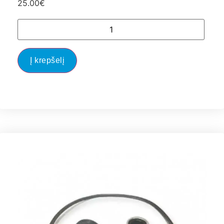
25.00
€
Į krepšelį