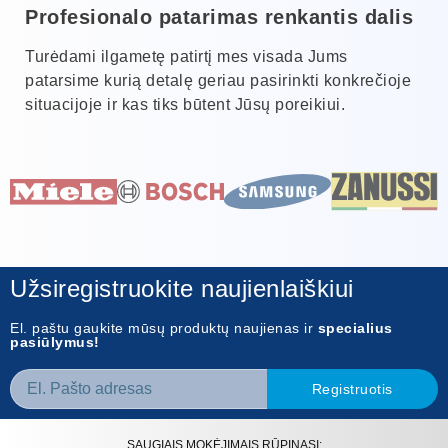
Profesionalo patarimas renkantis dalis
Turėdami ilgametę patirtį mes visada Jums
patarsime kurią detalę geriau pasirinkti konkrečioje
situacijoje ir kas tiks būtent Jūsų poreikiui.
Užsiregistruokite naujienlaiškiui
El. paštu gaukite mūsų produktų naujienas ir
specialius
pasiūlymus!
Registruotis
SAUGIAIS MOKĖJIMAIS RŪPINASI: