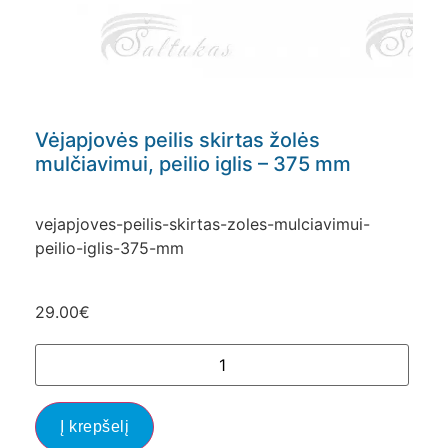
Vėjapjovės peilis skirtas žolės
mulčiavimui, peilio iglis – 375 mm
vejapjoves-peilis-skirtas-zoles-mulciavimui-
peilio-iglis-375-mm
29.00
€
Į krepšelį