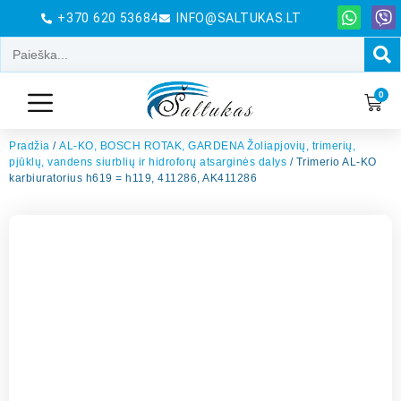
+370 620 53684
INFO@SALTUKAS.LT
0
Pradžia
/
AL-KO, BOSCH ROTAK, GARDENA Žoliapjovių, trimerių,
pjūklų, vandens siurblių ir hidroforų atsarginės dalys
/ Trimerio AL-KO
karbiuratorius h619 = h119, 411286, AK411286