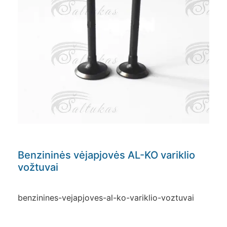
Benzininės vėjapjovės AL-KO variklio
vožtuvai
benzinines-vejapjoves-al-ko-variklio-voztuvai