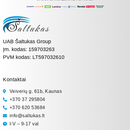
UAB Šaltukas Group
Įm. kodas: 159703263
PVM kodas: LT597032610
Kontaktai
Veiverių g. 61b, Kaunas
+370 37 295804
+370 620 53684
info@saltukas.lt
I-V – 9-17 val