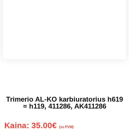
Trimerio AL-KO karbiuratorius h619
= h119, 411286, AK411286
Kaina:
35.00
€
(su PVM)