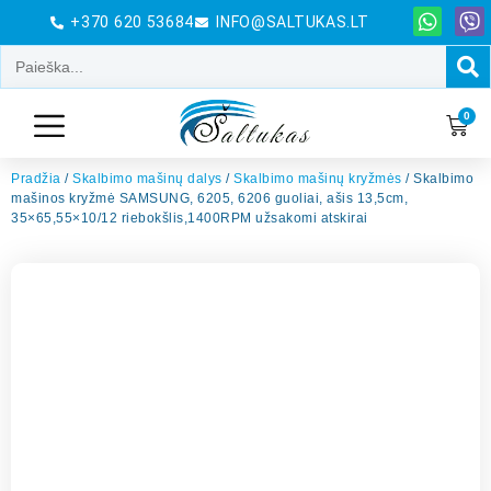
+370 620 53684
INFO@SALTUKAS.LT
0
Pradžia
/
Skalbimo mašinų dalys
/
Skalbimo mašinų kryžmės
/ Skalbimo
mašinos kryžmė SAMSUNG, 6205, 6206 guoliai, ašis 13,5cm,
35×65,55×10/12 riebokšlis,1400RPM užsakomi atskirai