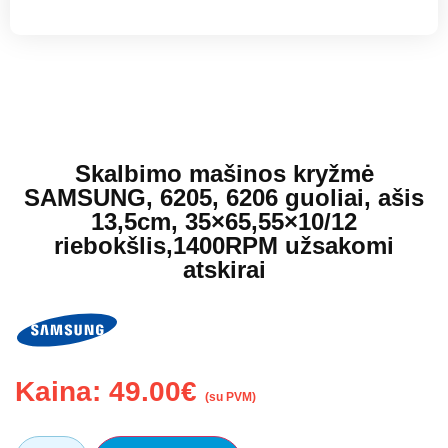
Skalbimo mašinos kryžmė
SAMSUNG, 6205, 6206 guoliai, ašis
13,5cm, 35×65,55×10/12
riebokšlis,1400RPM užsakomi
atskirai
Kaina:
49.00
€
(su PVM)