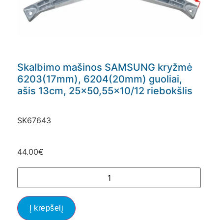
Skalbimo mašinos SAMSUNG kryžmė
6203(17mm), 6204(20mm) guoliai,
ašis 13cm, 25×50,55×10/12 riebokšlis
SK67643
44.00
€
Į krepšelį