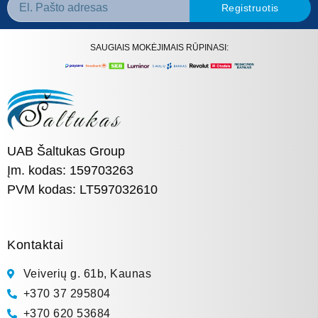
Registruotis
SAUGIAIS MOKĖJIMAIS RŪPINASI:
UAB Šaltukas Group
Įm. kodas: 159703263
PVM kodas: LT597032610
Kontaktai
Veiverių g. 61b, Kaunas
+370 37 295804
+370 620 53684