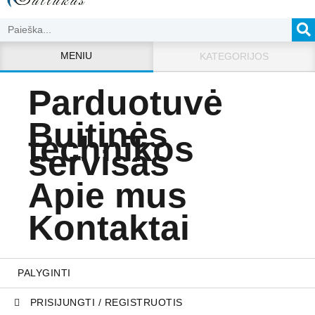
MENIU
KATEGORIJOS
Parduotuvė
Buitinės
technikos
servisas
Apie mus
Kontaktai
PALYGINTI
PRISIJUNGTI / REGISTRUOTIS