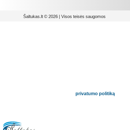
Šaltukas.lt © 2026 | Visos teisės saugomos
Prenumeruokite mūsų
naujienlaiškį
Būsite pirmieji informuoti apie naujausias
buitinės technikos tendencijas ir gausite
išskirtinių mūsų pasiūlymų.
Bus naudojamas pagal mūsų
privatumo politiką
.