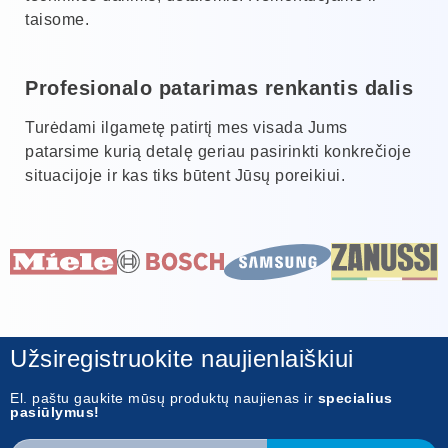
taisome.
Profesionalo patarimas renkantis dalis
Turėdami ilgametę patirtį mes visada Jums
patarsime kurią detalę geriau pasirinkti konkrečioje
situacijoje ir kas tiks būtent Jūsų poreikiui.
Užsiregistruokite naujienlaiškiui
El. paštu gaukite mūsų produktų naujienas ir
specialius
pasiūlymus!