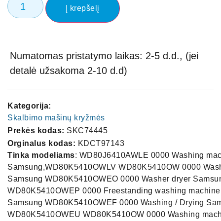
Į krepšelį
Numatomas pristatymo laikas: 2-5 d.d., (jei
detalė užsakoma 2-10 d.d)
Kategorija:
Skalbimo mašinų kryžmės
Prekės kodas:
SKC74445
Orginalus kodas:
KDCT97143
Tinka modeliams
: WD80J6410AWLE 0000 Washing mac
Samsung,WD80K5410OWLV WD80K5410OW 0000 Washi
Samsung WD80K5410OWEO 0000 Washer dryer Samsu
WD80K5410OWEP 0000 Freestanding washing machine - 
Samsung WD80K5410OWEF 0000 Washing / Drying Sa
WD80K5410OWEU WD80K5410OW 0000 Washing mach