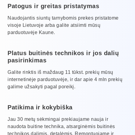
Patogus ir greitas pristatymas
Naudojantis siuntų tarnybomis prekes pristatome
visoje Lietuvoje arba galite atsiimti mūsų
parduotuvėje Kaune.
Platus buitinės technikos ir jos dalių
pasirinkimas
Galite rinktis iš maždaug 11 tūkst. prekių mūsų
internetinėje parduotuvėje, ir dar apie 4 mln prekių
galime užsakyti pagal poreikį.
Patikima ir kokybiška
Jau 30 metų sėkmingai prekiaujame nauja ir
naudota buitine technika, atsarginėmis buitinės
technikos dalimis, detalėmis. Remontuojame ir