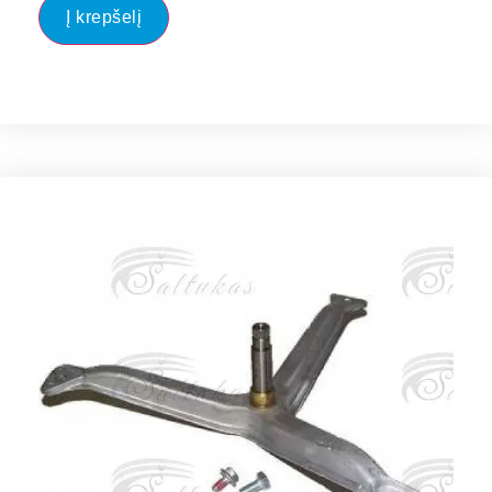
Į krepšelį