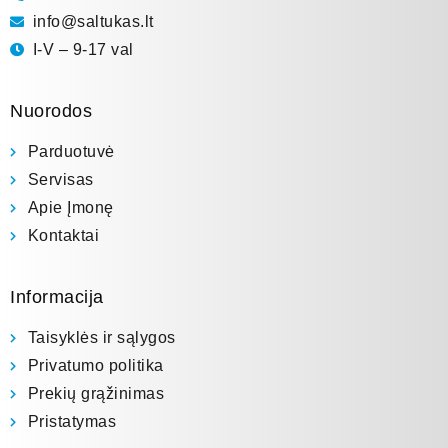
info@saltukas.lt
I-V – 9-17 val
Nuorodos
Parduotuvė
Servisas
Apie Įmonę
Kontaktai
Informacija
Taisyklės ir sąlygos
Privatumo politika
Prekių grąžinimas
Pristatymas