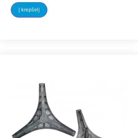
Į krepšelį