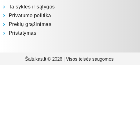
Taisyklės ir sąlygos
Privatumo politika
Prekių grąžinimas
Pristatymas
Šaltukas.lt © 2026 | Visos teisės saugomos
Prenumeruokite mūsų
naujienlaiškį
Būsite pirmieji informuoti apie naujausias
buitinės technikos tendencijas ir gausite
išskirtinių mūsų pasiūlymų.