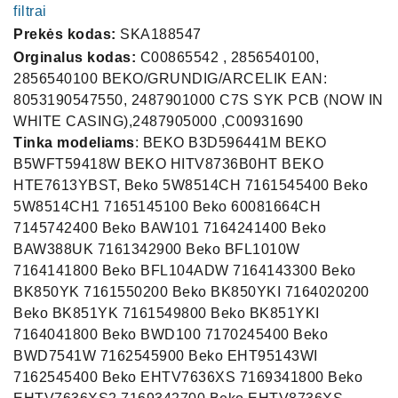
filtrai
Prekės kodas:
SKA188547
Orginalus kodas:
C00865542 , 2856540100,
2856540100 BEKO/GRUNDIG/ARCELIK EAN:
8053190547550, 2487901000 C7S SYK PCB (NOW IN
WHITE CASING),2487905000 ,C00931690
Tinka modeliams
: BEKO B3D596441M BEKO
B5WFT59418W BEKO HITV8736B0HT BEKO
HTE7613YBST, Beko 5W8514CH 7161545400 Beko
5W8514CH1 7165145100 Beko 60081664CH
7145742400 Beko BAW101 7164241400 Beko
BAW388UK 7161342900 Beko BFL1010W
7164141800 Beko BFL104ADW 7164143300 Beko
BK850YK 7161550200 Beko BK850YKI 7164020200
Beko BK851YK 7161549800 Beko BK851YKI
7164041800 Beko BWD100 7170245400 Beko
BWD7541W 7162545900 Beko EHT95143WI
7162545400 Beko EHTV7636XS 7169341800 Beko