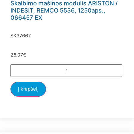
Skalbimo mašinos modulis ARISTON /
INDESIT, REMCO 5536, 1250aps.,
066457 EX
SK37667
26.07
€
Į krepšelį