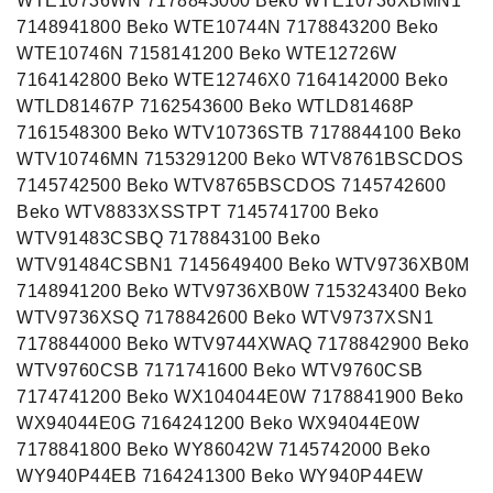
WTE10736WN 7178843000 Beko WTE10736XBMN1
7148941800 Beko WTE10744N 7178843200 Beko
WTE10746N 7158141200 Beko WTE12726W
7164142800 Beko WTE12746X0 7164142000 Beko
WTLD81467P 7162543600 Beko WTLD81468P
7161548300 Beko WTV10736STB 7178844100 Beko
WTV10746MN 7153291200 Beko WTV8761BSCDOS
7145742500 Beko WTV8765BSCDOS 7145742600
Beko WTV8833XSSTPT 7145741700 Beko
WTV91483CSBQ 7178843100 Beko
WTV91484CSBN1 7145649400 Beko WTV9736XB0M
7148941200 Beko WTV9736XB0W 7153243400 Beko
WTV9736XSQ 7178842600 Beko WTV9737XSN1
7178844000 Beko WTV9744XWAQ 7178842900 Beko
WTV9760CSB 7171741600 Beko WTV9760CSB
7174741200 Beko WX104044E0W 7178841900 Beko
WX94044E0G 7164241200 Beko WX94044E0W
7178841800 Beko WY86042W 7145742000 Beko
WY940P44EB 7164241300 Beko WY940P44EW