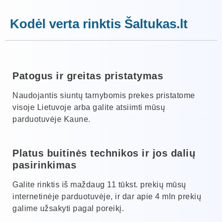
Kodėl verta rinktis Šaltukas.lt
Patogus ir greitas pristatymas
Naudojantis siuntų tarnybomis prekes pristatome
visoje Lietuvoje arba galite atsiimti mūsų
parduotuvėje Kaune.
Platus buitinės technikos ir jos dalių
pasirinkimas
Galite rinktis iš maždaug 11 tūkst. prekių mūsų
internetinėje parduotuvėje, ir dar apie 4 mln prekių
galime užsakyti pagal poreikį.