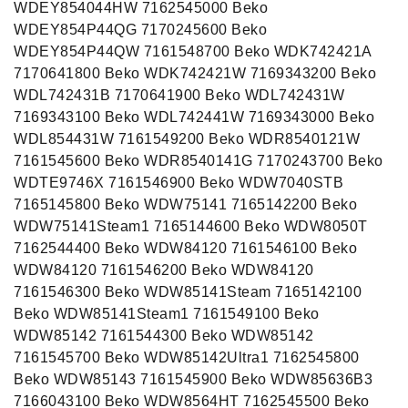
WDEY854044HW 7162545000 Beko
WDEY854P44QG 7170245600 Beko
WDEY854P44QW 7161548700 Beko WDK742421A
7170641800 Beko WDK742421W 7169343200 Beko
WDL742431B 7170641900 Beko WDL742431W
7169343100 Beko WDL742441W 7169343000 Beko
WDL854431W 7161549200 Beko WDR8540121W
7161545600 Beko WDR8540141G 7170243700 Beko
WDTE9746X 7161546900 Beko WDW7040STB
7165145800 Beko WDW75141 7165142200 Beko
WDW75141Steam1 7165144600 Beko WDW8050T
7162544400 Beko WDW84120 7161546100 Beko
WDW84120 7161546200 Beko WDW84120
7161546300 Beko WDW85141Steam 7165142100
Beko WDW85141Steam1 7161549100 Beko
WDW85142 7161544300 Beko WDW85142
7161545700 Beko WDW85142Ultra1 7162545800
Beko WDW85143 7161545900 Beko WDW85636B3
7166043100 Beko WDW8564HT 7162545500 Beko