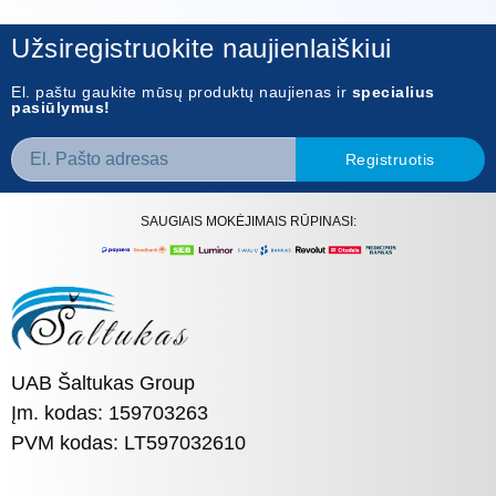
Užsiregistruokite naujienlaiškiui
El. paštu gaukite mūsų produktų naujienas ir
specialius
pasiūlymus!
Registruotis
SAUGIAIS MOKĖJIMAIS RŪPINASI:
UAB Šaltukas Group
Įm. kodas: 159703263
PVM kodas: LT597032610