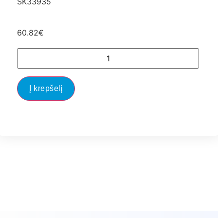
SK33935
60.82
€
Į krepšelį