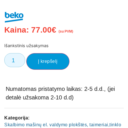
Kaina:
77.00
€
(su PVM)
Išankstinis užsakymas
Į krepšelį
Numatomas pristatymo laikas: 2-5 d.d., (jei
detalė užsakoma 2-10 d.d)
Kategorija:
Skalbimo mašinų el. valdymo plokštės, taimeriai,tinklo