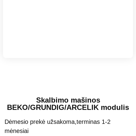
Skalbimo mašinos
BEKO/GRUNDIG/ARCELIK modulis
Dėmesio prekė užsakoma,terminas 1-2
mėnesiai