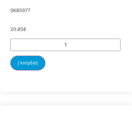
SK85977
20.85
€
Į krepšelį