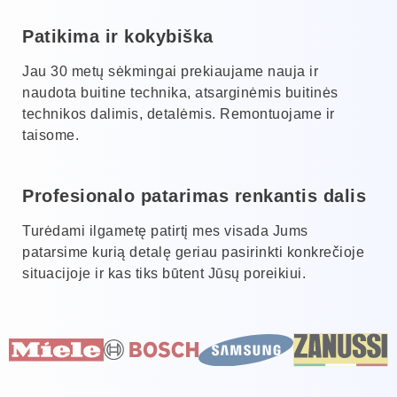
Patikima ir kokybiška
Jau 30 metų sėkmingai prekiaujame nauja ir
naudota buitine technika, atsarginėmis buitinės
technikos dalimis, detalėmis. Remontuojame ir
taisome.
Profesionalo patarimas renkantis dalis
Turėdami ilgametę patirtį mes visada Jums
patarsime kurią detalę geriau pasirinkti konkrečioje
situacijoje ir kas tiks būtent Jūsų poreikiui.