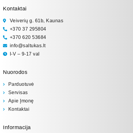
Kontaktai
Veiverių g. 61b, Kaunas
+370 37 295804
+370 620 53684
info@saltukas.lt
I-V – 9-17 val
Nuorodos
Parduotuvė
Servisas
Apie Įmonę
Kontaktai
Informacija