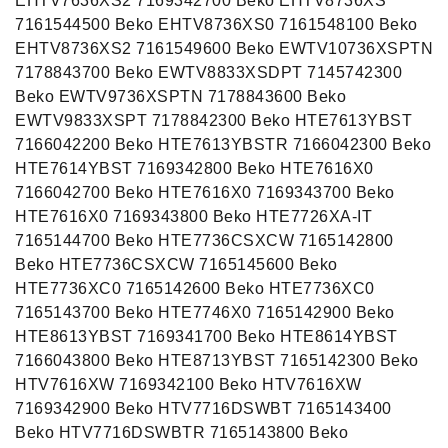
EHTV7636XS2 7169342700 Beko EHTV8736XS
7161544500 Beko EHTV8736XS0 7161548100 Beko
EHTV8736XS2 7161549600 Beko EWTV10736XSPTN
7178843700 Beko EWTV8833XSDPT 7145742300
Beko EWTV9736XSPTN 7178843600 Beko
EWTV9833XSPT 7178842300 Beko HTE7613YBST
7166042200 Beko HTE7613YBSTR 7166042300 Beko
HTE7614YBST 7169342800 Beko HTE7616X0
7166042700 Beko HTE7616X0 7169343700 Beko
HTE7616X0 7169343800 Beko HTE7726XA-IT
7165144700 Beko HTE7736CSXCW 7165142800
Beko HTE7736CSXCW 7165145600 Beko
HTE7736XC0 7165142600 Beko HTE7736XC0
7165143700 Beko HTE7746X0 7165142900 Beko
HTE8613YBST 7169341700 Beko HTE8614YBST
7166043800 Beko HTE8713YBST 7165142300 Beko
HTV7616XW 7169342100 Beko HTV7616XW
7169342900 Beko HTV7716DSWBT 7165143400
Beko HTV7716DSWBTR 7165143800 Beko