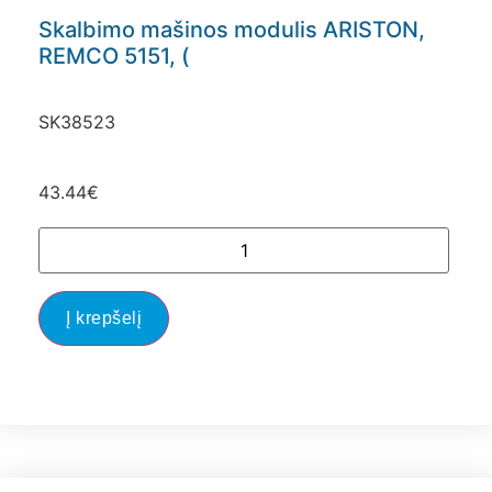
Skalbimo mašinos modulis ARISTON,
REMCO 5151, (
SK38523
43.44
€
Į krepšelį