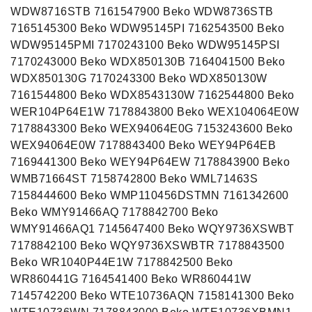
WDW8716STB 7161547900 Beko WDW8736STB
7165145300 Beko WDW95145PI 7162543500 Beko
WDW95145PMI 7170243100 Beko WDW95145PSI
7170243000 Beko WDX850130B 7164041500 Beko
WDX850130G 7170243300 Beko WDX850130W
7161544800 Beko WDX8543130W 7162544800 Beko
WER104P64E1W 7178843800 Beko WEX104064E0W
7178843300 Beko WEX94064E0G 7153243600 Beko
WEX94064E0W 7178843400 Beko WEY94P64EB
7169441300 Beko WEY94P64EW 7178843900 Beko
WMB71664ST 7158742800 Beko WML71463S
7158444600 Beko WMP110456DSTMN 7161342600
Beko WMY91466AQ 7178842700 Beko
WMY91466AQ1 7145647400 Beko WQY9736XSWBT
7178842100 Beko WQY9736XSWBTR 7178843500
Beko WR1040P44E1W 7178842500 Beko
WR860441G 7164541400 Beko WR860441W
7145742200 Beko WTE10736AQN 7158141300 Beko