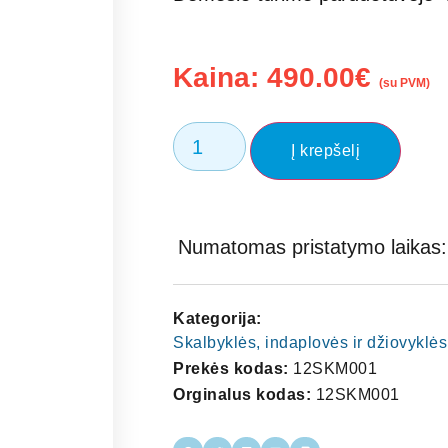
Kaina:
490.00
€
(su PVM)
Į krepšelį
Numatomas pristatymo laikas: 
Kategorija:
Skalbyklės, indaplovės ir džiovyklės
Prekės kodas:
12SKM001
Orginalus kodas:
12SKM001