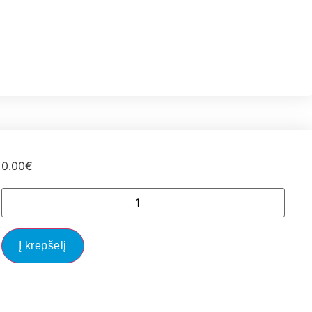
0.00
€
Į krepšelį