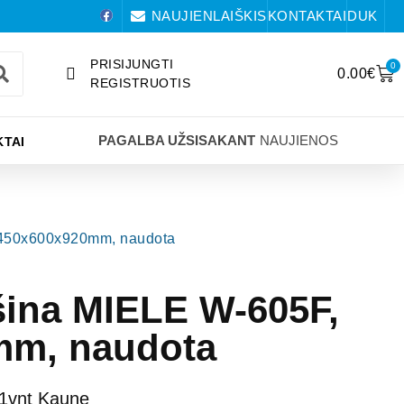
NAUJIENLAIŠKIS
KONTAKTAI
DUK
PRISIJUNGTI
0
0.00
€
REGISTRUOTIS
PAGALBA UŽSISAKANT
NAUJIENOS
TAI
 450x600x920mm, naudota
ina MIELE W-605F,
mm, naudota
 1vnt Kaune