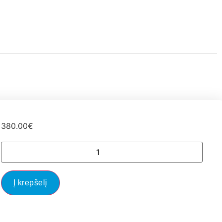
380.00
€
Į krepšelį