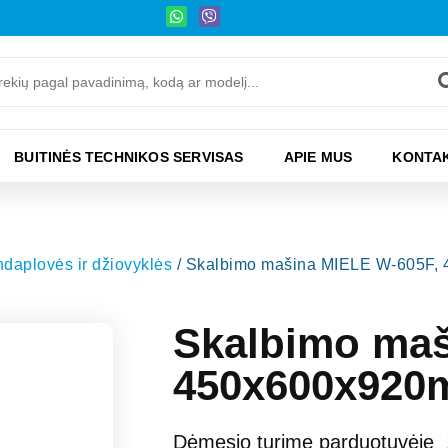
BUITINĖS TECHNIKOS SERVISAS
APIE MUS
KONTAK
ndaplovės ir džiovyklės
/ Skalbimo mašina MIELE W-605F,
Skalbimo maš
450x600x920
Dėmesio turime parduotuvėje