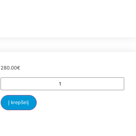
280.00
€
Į krepšelį