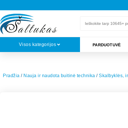
Visos kategorijos
PARDUOTUVĖ
Pradžia
/
Nauja ir naudota buitinė technika
/
Skalbyklės, i