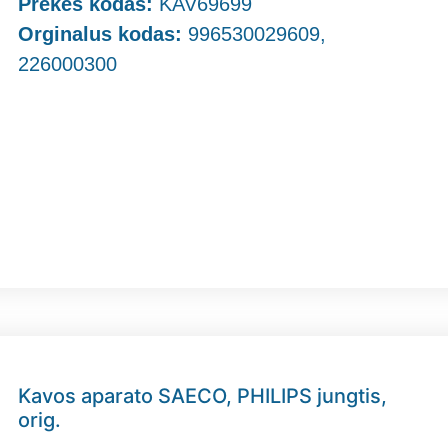
Prekės kodas:
KAV69699
Orginalus kodas:
996530029609,
226000300
Kavos aparato SAECO, PHILIPS jungtis,
orig.