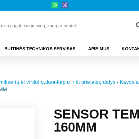
BUITINĖS TECHNIKOS SERVISAS
APIE MUS
KONTAK
kserių,el virdulių,duonkepių ir kt prietaisų dalys
/
Kavos ap
0MM
SENSOR TEM
160MM