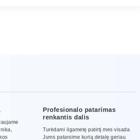
a
Profesionalo patarimas
renkantis dalis
kiaujame
hnika,
Turėdami ilgametę patirtį mes visada
ikos
Jums patarsime kurią detalę geriau