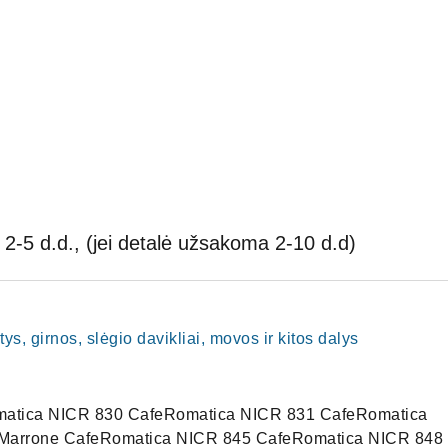
2-5 d.d., (jei detalė užsakoma 2-10 d.d)
ys, girnos, slėgio davikliai, movos ir kitos dalys
atica NICR 830 CafeRomatica NICR 831 CafeRomatica
Marrone CafeRomatica NICR 845 CafeRomatica NICR 848