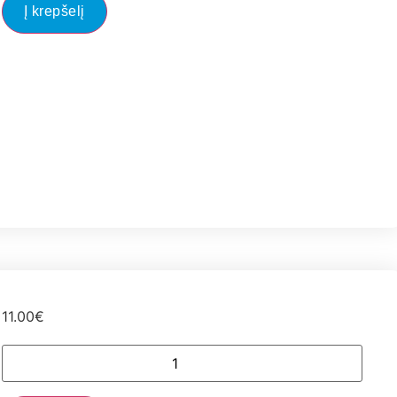
Į krepšelį
11.00
€