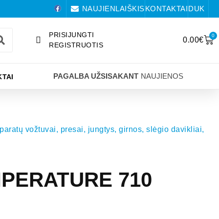
NAUJIENLAIŠKIS
KONTAKTAI
DUK
PRISIJUNGTI
0
0.00
€
REGISTRUOTIS
PAGALBA UŽSISAKANT
NAUJIENOS
TAI
aratų vožtuvai, presai, jungtys, girnos, slėgio davikliai,
PERATURE 710