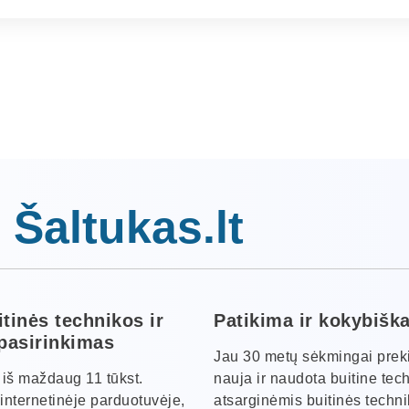
 Šaltukas.lt
itinės technikos ir
Patikima ir kokybišk
 pasirinkimas
Jau 30 metų sėkmingai pre
s iš maždaug 11 tūkst.
nauja ir naudota buitine tec
internetinėje parduotuvėje,
atsarginėmis buitinės techn