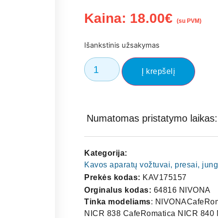
Kaina:
18.00
€
(su PVM)
Išankstinis užsakymas
Į krepšelį
Numatomas pristatymo laikas: 
Kategorija:
Kavos aparatų vožtuvai, presai, jungt
Prekės kodas:
KAV175157
Orginalus kodas:
64816 NIVONA
Tinka modeliams
: NIVONACafeRom
NICR 838 CafeRomatica NICR 840 