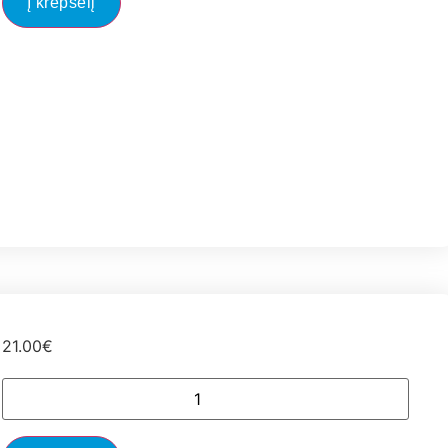
Į krepšelį
21.00
€