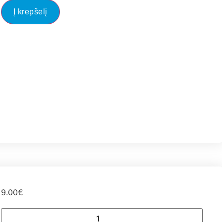
Į krepšelį
9.00
€