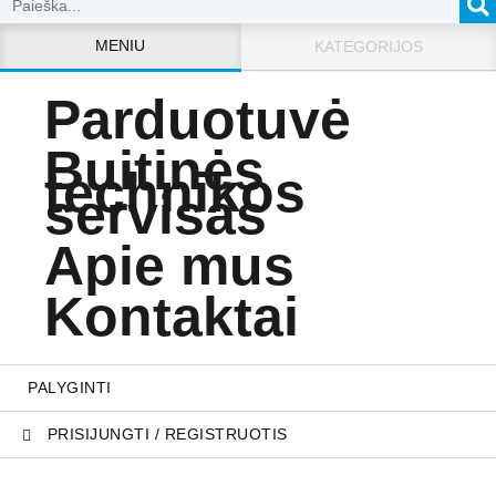
MENIU
KATEGORIJOS
Parduotuvė
Buitinės
technikos
servisas
Apie mus
Kontaktai
PALYGINTI
PRISIJUNGTI / REGISTRUOTIS