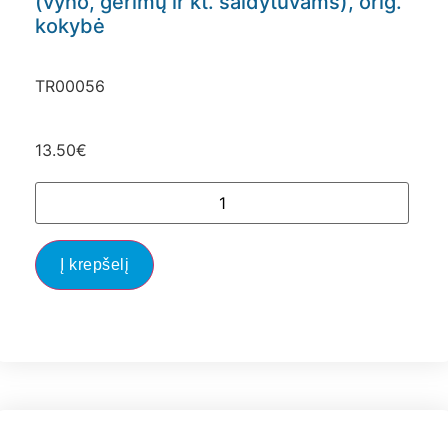
(vyno, gerimų ir kt. šaldytuvams), orig.
kokybė
TR00056
13.50
€
Į krepšelį