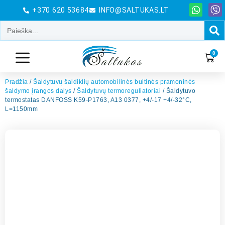
+370 620 53684
INFO@SALTUKAS.LT
0
Pradžia
/
Šaldytuvų šaldiklių automobilinės buitinės pramoninės
šaldymo įrangos dalys
/
Šaldytuvų termoreguliatoriai
/ Šaldytuvo
termostatas DANFOSS K59-P1763, A13 0377, +4/-17 +4/-32°C,
L=1150mm