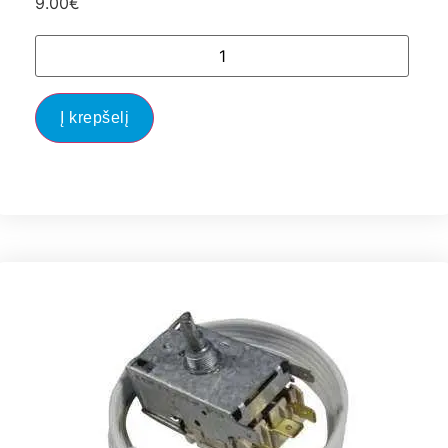
9.00
€
Į krepšelį