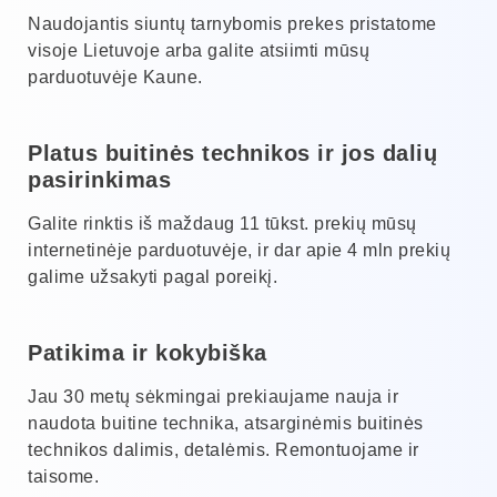
Naudojantis siuntų tarnybomis prekes pristatome
visoje Lietuvoje arba galite atsiimti mūsų
parduotuvėje Kaune.
Platus buitinės technikos ir jos dalių
pasirinkimas
Galite rinktis iš maždaug 11 tūkst. prekių mūsų
internetinėje parduotuvėje, ir dar apie 4 mln prekių
galime užsakyti pagal poreikį.
Patikima ir kokybiška
Jau 30 metų sėkmingai prekiaujame nauja ir
naudota buitine technika, atsarginėmis buitinės
technikos dalimis, detalėmis. Remontuojame ir
taisome.