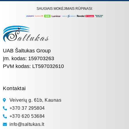
SAUGIAIS MOKĖJIMAIS RŪPINASI:
UAB Šaltukas Group
Įm. kodas: 159703263
PVM kodas: LT597032610
Kontaktai
Veiverių g. 61b, Kaunas
+370 37 295804
+370 620 53684
info@saltukas.lt