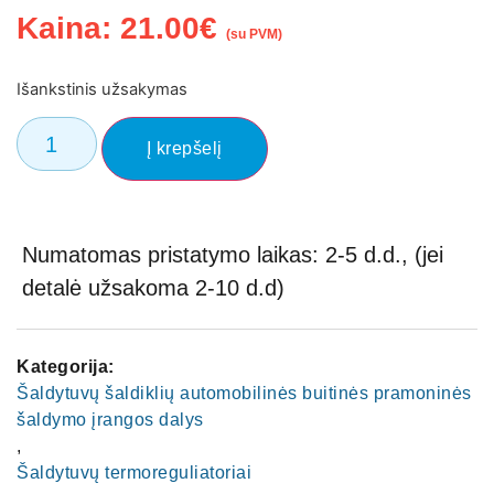
Kaina:
21.00
€
(su PVM)
Išankstinis užsakymas
Į krepšelį
Numatomas pristatymo laikas: 2-5 d.d., (jei
detalė užsakoma 2-10 d.d)
Kategorija:
Šaldytuvų šaldiklių automobilinės buitinės pramoninės
šaldymo įrangos dalys
,
Šaldytuvų termoreguliatoriai