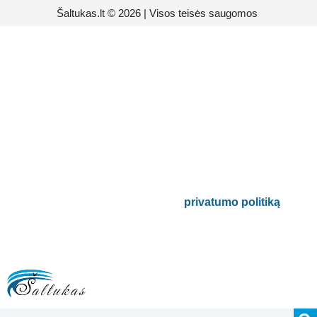
Šaltukas.lt © 2026 | Visos teisės saugomos
Prenumeruokite mūsų
naujienlaiškį
Būsite pirmieji informuoti apie naujausias
buitinės technikos tendencijas ir gausite
išskirtinių mūsų pasiūlymų.
Bus naudojamas pagal mūsų
privatumo politiką
.