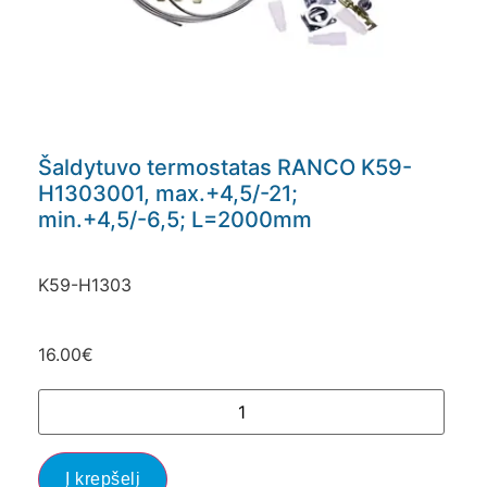
Šaldytuvo termostatas RANCO K59-
H1303001, max.+4,5/-21;
min.+4,5/-6,5; L=2000mm
K59-H1303
16.00
€
Į krepšelį