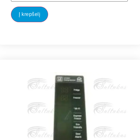
Į krepšelį