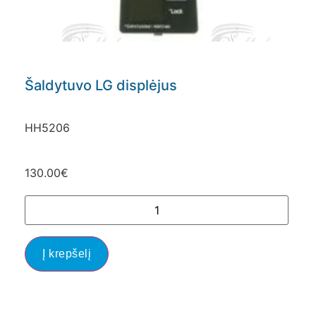
Šaldytuvo LG displėjus
HH5206
130.00
€
Į krepšelį