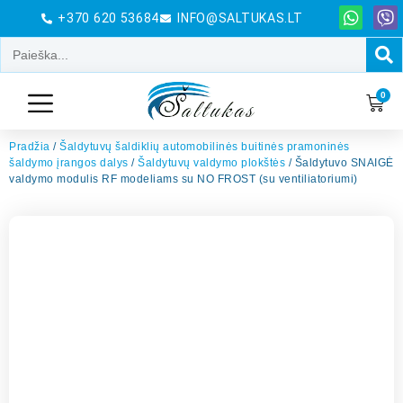
+370 620 53684
INFO@SALTUKAS.LT
0
Pradžia
/
Šaldytuvų šaldiklių automobilinės buitinės pramoninės
šaldymo įrangos dalys
/
Šaldytuvų valdymo plokštės
/ Šaldytuvo SNAIGĖ
valdymo modulis RF modeliams su NO FROST (su ventiliatoriumi)