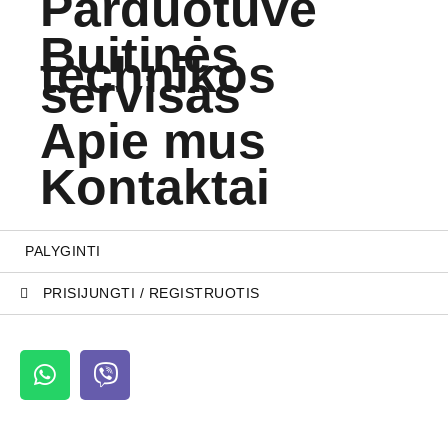
Parduotuvė
Buitinės
technikos
servisas
Apie mus
Kontaktai
PALYGINTI
PRISIJUNGTI / REGISTRUOTIS