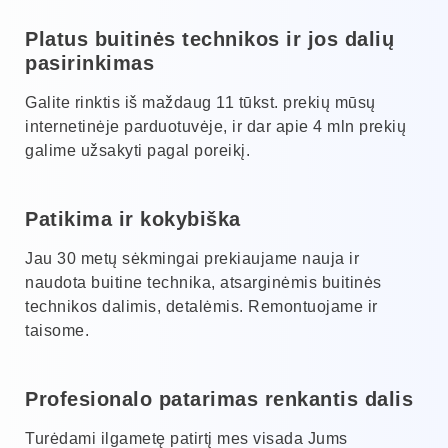
Platus buitinės technikos ir jos dalių
pasirinkimas
Galite rinktis iš maždaug 11 tūkst. prekių mūsų
internetinėje parduotuvėje, ir dar apie 4 mln prekių
galime užsakyti pagal poreikį.
Patikima ir kokybiška
Jau 30 metų sėkmingai prekiaujame nauja ir
naudota buitine technika, atsarginėmis buitinės
technikos dalimis, detalėmis. Remontuojame ir
taisome.
Profesionalo patarimas renkantis dalis
Turėdami ilgametę patirtį mes visada Jums