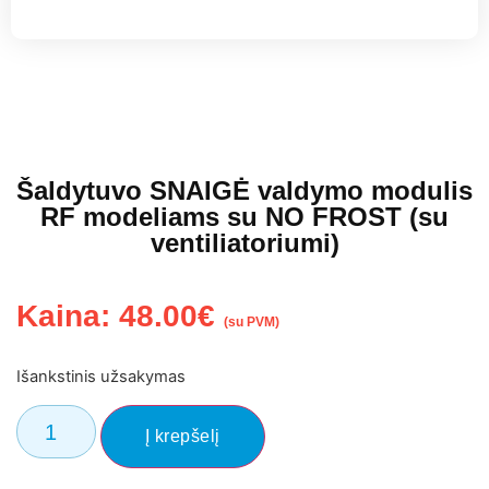
Šaldytuvo SNAIGĖ valdymo modulis
RF modeliams su NO FROST (su
ventiliatoriumi)
Kaina:
48.00
€
(su PVM)
Išankstinis užsakymas
Į krepšelį