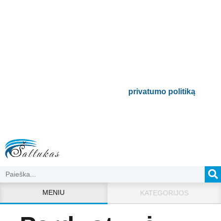
Prenumeruokite mūsų
naujienlaiškį
Būsite pirmieji informuoti apie naujausias
buitinės technikos tendencijas ir gausite
išskirtinių mūsų pasiūlymų.
Bus naudojamas pagal mūsų
privatumo politiką
.
MENIU
KATEGORIJOS