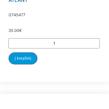
ATLANT
GT45477
35.00
€
Į krepšelį