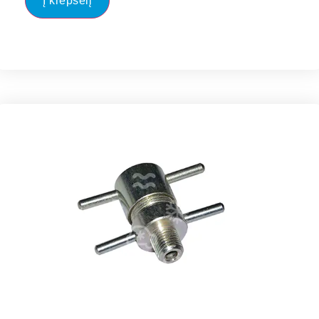
Į krepšelį