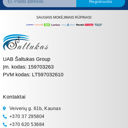
Registruotis
SAUGIAIS MOKĖJIMAIS RŪPINASI:
UAB Šaltukas Group
Įm. kodas: 159703263
PVM kodas: LT597032610
Kontaktai
Veiverių g. 61b, Kaunas
+370 37 295804
+370 620 53684