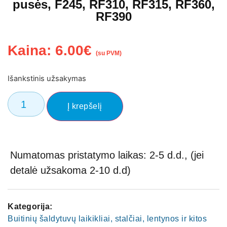
pusės, F245, RF310, RF315, RF360,
RF390
Kaina:
6.00
€
(su PVM)
Išankstinis užsakymas
Į krepšelį
Numatomas pristatymo laikas: 2-5 d.d., (jei
detalė užsakoma 2-10 d.d)
Kategorija:
Buitinių šaldytuvų laikikliai, stalčiai, lentynos ir kitos