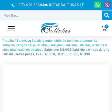
+370 620 53684
INFO@SALTUKAS.LT
0
Pradžia
/
Šaldytuvų šaldiklių automobilinės buitinės pramoninės
šaldymo įrangos dalys
/
Buitinių šaldytuvų laikikliai, stalčiai, lentynos ir
kitos plastmasinės detalės
/ Šaldytuvo SNAIGĖ šaldiklio skyriaus durelių
laikiklis, kairės pusės, F245, RF310, RF315, RF360, RF390