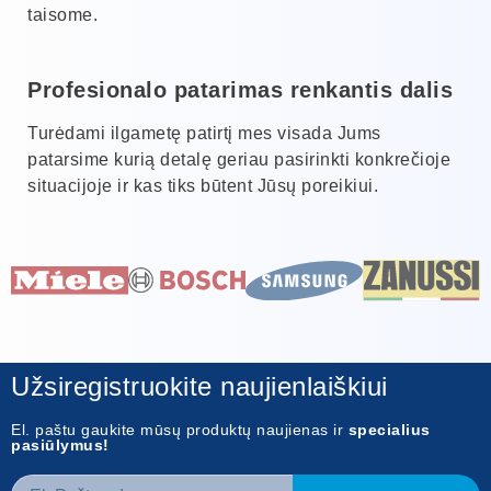
taisome.
Profesionalo patarimas renkantis dalis
Turėdami ilgametę patirtį mes visada Jums
patarsime kurią detalę geriau pasirinkti konkrečioje
situacijoje ir kas tiks būtent Jūsų poreikiui.
Užsiregistruokite naujienlaiškiui
El. paštu gaukite mūsų produktų naujienas ir
specialius
pasiūlymus!