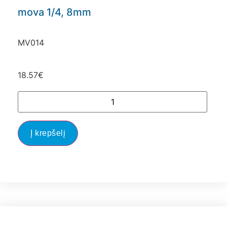
mova 1/4, 8mm
MV014
18.57
€
Į krepšelį