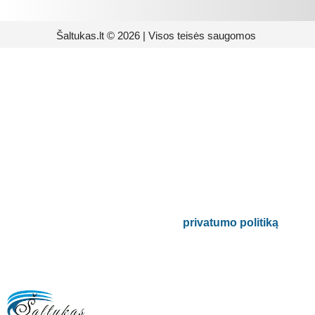
Šaltukas.lt © 2026 | Visos teisės saugomos
Prenumeruokite mūsų
naujienlaiškį
Būsite pirmieji informuoti apie naujausias
buitinės technikos tendencijas ir gausite
išskirtinių mūsų pasiūlymų.
Bus naudojamas pagal mūsų
privatumo politiką
.