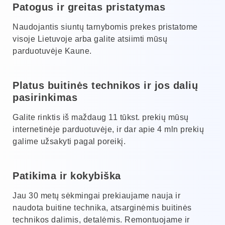
Patogus ir greitas pristatymas
Naudojantis siuntų tarnybomis prekes pristatome
visoje Lietuvoje arba galite atsiimti mūsų
parduotuvėje Kaune.
Platus buitinės technikos ir jos dalių
pasirinkimas
Galite rinktis iš maždaug 11 tūkst. prekių mūsų
internetinėje parduotuvėje, ir dar apie 4 mln prekių
galime užsakyti pagal poreikį.
Patikima ir kokybiška
Jau 30 metų sėkmingai prekiaujame nauja ir
naudota buitine technika, atsarginėmis buitinės
technikos dalimis, detalėmis. Remontuojame ir