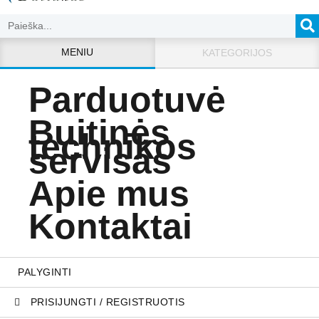
MENIU
KATEGORIJOS
Parduotuvė
Buitinės
technikos
servisas
Apie mus
Kontaktai
PALYGINTI
PRISIJUNGTI / REGISTRUOTIS