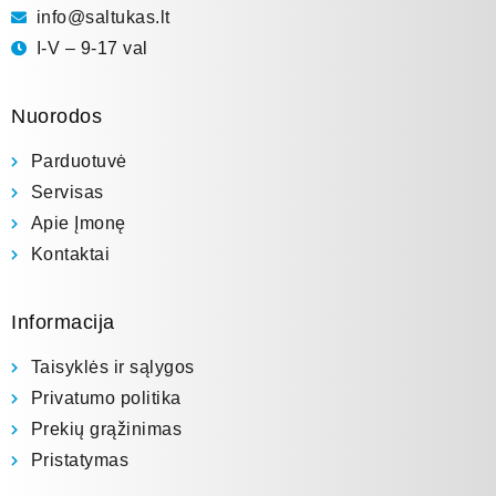
info@saltukas.lt
I-V – 9-17 val
Nuorodos
Parduotuvė
Servisas
Apie Įmonę
Kontaktai
Informacija
Taisyklės ir sąlygos
Privatumo politika
Prekių grąžinimas
Pristatymas