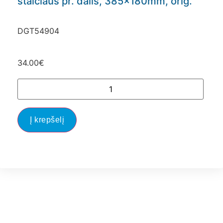
stalčiaus pr. dalis, 385x180mm, orig.
DGT54904
34.00
€
Į krepšelį