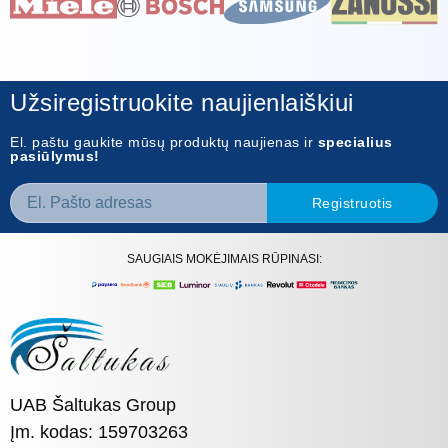
Užsiregistruokite naujienlaiškiui
El. paštu gaukite mūsų produktų naujienas ir
specialius
pasiūlymus!
Registruotis
SAUGIAIS MOKĖJIMAIS RŪPINASI:
UAB Šaltukas Group
Įm. kodas: 159703263