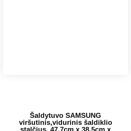
Šaldytuvo SAMSUNG
viršutinis,vidurinis šaldiklio
stalčius, 47.7cm x 38.5cm x