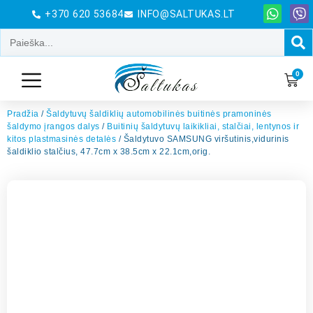
+370 620 53684
INFO@SALTUKAS.LT
0
Pradžia
/
Šaldytuvų šaldiklių automobilinės buitinės pramoninės
šaldymo įrangos dalys
/
Buitinių šaldytuvų laikikliai, stalčiai, lentynos ir
kitos plastmasinės detalės
/ Šaldytuvo SAMSUNG viršutinis,vidurinis
šaldiklio stalčius, 47.7cm x 38.5cm x 22.1cm,orig.