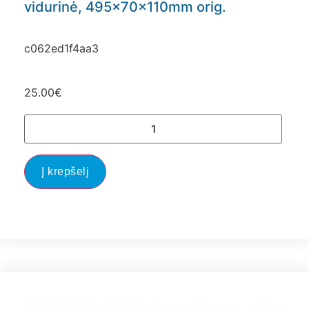
vidurinė, 495x70x110mm orig.
c062ed1f4aa3
25.00
€
Į krepšelį