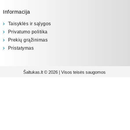
Informacija
Taisyklės ir sąlygos
Privatumo politika
Prekių grąžinimas
Pristatymas
Šaltukas.lt © 2026 | Visos teisės saugomos
Prenumeruokite mūsų
naujienlaiškį
Būsite pirmieji informuoti apie naujausias
buitinės technikos tendencijas ir gausite