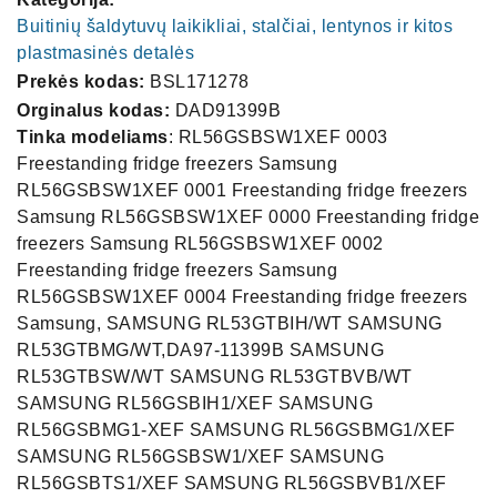
Buitinių šaldytuvų laikikliai, stalčiai, lentynos ir kitos
plastmasinės detalės
Prekės kodas:
BSL171278
Orginalus kodas:
DAD91399B
Tinka modeliams
: RL56GSBSW1XEF 0003
Freestanding fridge freezers Samsung
RL56GSBSW1XEF 0001 Freestanding fridge freezers
Samsung RL56GSBSW1XEF 0000 Freestanding fridge
freezers Samsung RL56GSBSW1XEF 0002
Freestanding fridge freezers Samsung
RL56GSBSW1XEF 0004 Freestanding fridge freezers
Samsung, SAMSUNG RL53GTBIH/WT SAMSUNG
RL53GTBMG/WT,DA97-11399B SAMSUNG
RL53GTBSW/WT SAMSUNG RL53GTBVB/WT
SAMSUNG RL56GSBIH1/XEF SAMSUNG
RL56GSBMG1-XEF SAMSUNG RL56GSBMG1/XEF
SAMSUNG RL56GSBSW1/XEF SAMSUNG
RL56GSBTS1/XEF SAMSUNG RL56GSBVB1/XEF