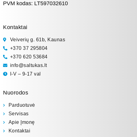
PVM kodas: LT597032610
Kontaktai
Veiverių g. 61b, Kaunas
+370 37 295804
+370 620 53684
info@saltukas.lt
I-V – 9-17 val
Nuorodos
Parduotuvė
Servisas
Apie Įmonę
Kontaktai