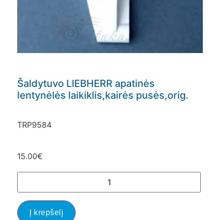
Šaldytuvo LIEBHERR apatinės
lentynėlės laikiklis,kairės pusės,orig.
TRP9584
15.00
€
Į krepšelį