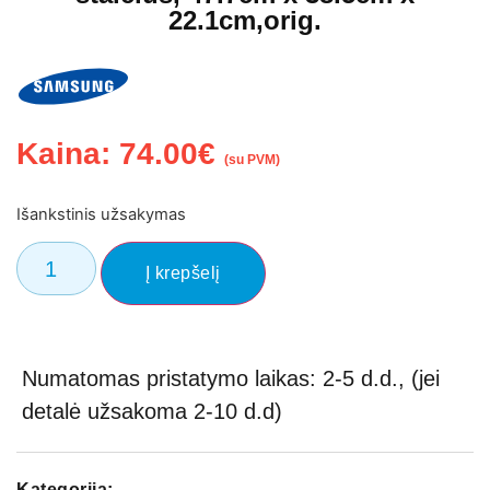
22.1cm,orig.
Kaina:
74.00
€
(su PVM)
Išankstinis užsakymas
Į krepšelį
Numatomas pristatymo laikas: 2-5 d.d., (jei
detalė užsakoma 2-10 d.d)
Kategorija: