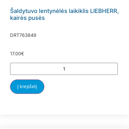
Šaldytuvo lentynėlės laikiklis LIEBHERR,
kairės pusės
DRT763849
17.00
€
Į krepšelį