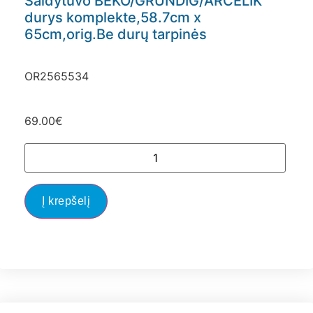
Šaldytuvo BEKO/GRUNDIG/ARCELIK
durys komplekte,58.7cm x
65cm,orig.Be durų tarpinės
OR2565534
69.00
€
Į krepšelį