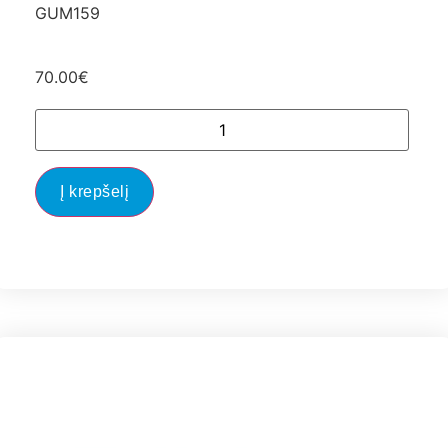
GUM159
70.00
€
Į krepšelį