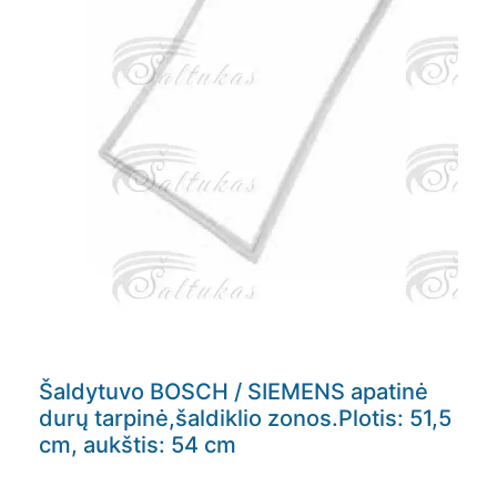
Šaldytuvo BOSCH / SIEMENS apatinė
durų tarpinė,šaldiklio zonos.Plotis: 51,5
cm, aukštis: 54 cm