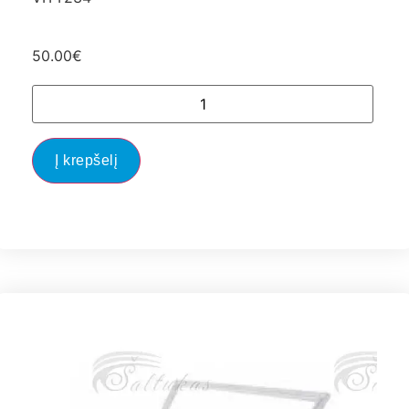
50.00
€
Į krepšelį