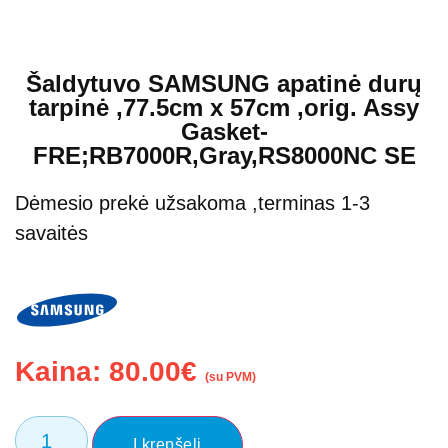
Šaldytuvo SAMSUNG apatinė durų
tarpinė ,77.5cm x 57cm ,orig. Assy
Gasket-
FRE;RB7000R,Gray,RS8000NC SE
Dėmesio prekė užsakoma ,terminas 1-3
savaitės
Kaina:
80.00
€
(su PVM)
Į krepšelį