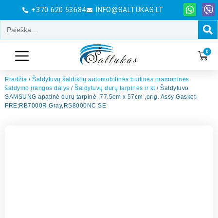
+370 620 53684
INFO@SALTUKAS.LT
0
Pradžia
/
Šaldytuvų šaldiklių automobilinės buitinės pramoninės
šaldymo įrangos dalys
/
Šaldytuvų durų tarpinės ir kt
/ Šaldytuvo
SAMSUNG apatinė durų tarpinė ,77.5cm x 57cm ,orig. Assy Gasket-
FRE;RB7000R,Gray,RS8000NC SE