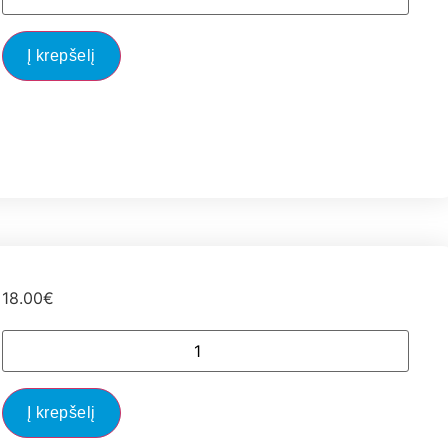
Į krepšelį
18.00
€
Į krepšelį