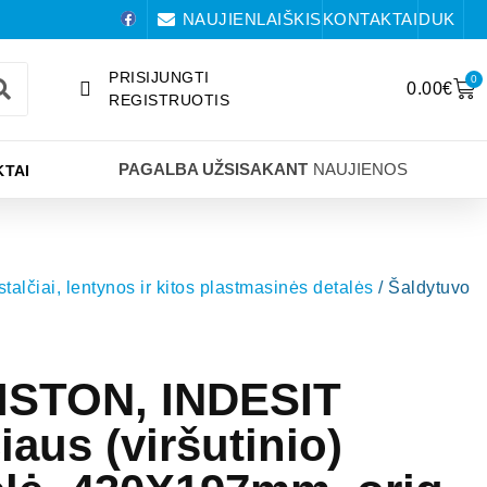
NAUJIENLAIŠKIS
KONTAKTAI
DUK
PRISIJUNGTI
0
0.00
€
REGISTRUOTIS
PAGALBA UŽSISAKANT
NAUJIENOS
TAI
 stalčiai, lentynos ir kitos plastmasinės detalės
/ Šaldytuvo
ISTON, INDESIT
čiaus (viršutinio)