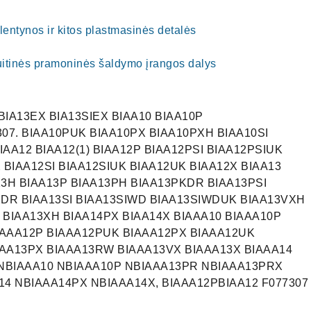
i, lentynos ir kitos plastmasinės detalės
uitinės pramoninės šaldymo įrangos dalys
,BIA13EX BIA13SIEX BIAA10 BIAA10P
307. BIAA10PUK BIAA10PX BIAA10PXH BIAA10SI
IAA12 BIAA12(1) BIAA12P BIAA12PSI BIAA12PSIUK
BIAA12SI BIAA12SIUK BIAA12UK BIAA12X BIAA13
13H BIAA13P BIAA13PH BIAA13PKDR BIAA13PSI
DR BIAA13SI BIAA13SIWD BIAA13SIWDUK BIAA13VXH
BIAA13XH BIAA14PX BIAA14X BIAAA10 BIAAA10P
IAAA12P BIAAA12PUK BIAAA12PX BIAAA12UK
AAA13PX BIAAA13RW BIAAA13VX BIAAA13X BIAAA14
 NBIAAA10 NBIAAA10P NBIAAA13PR NBIAAA13PRX
4 NBIAAA14PX NBIAAA14X, BIAAA12PBIAA12 F077307