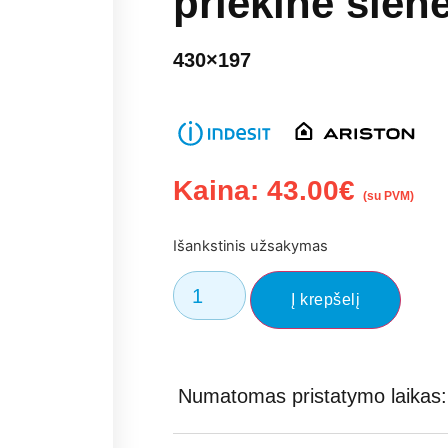
priekinė sien
430×197
Kaina:
43.00
€
(su PVM)
Išankstinis užsakymas
Į krepšelį
Numatomas pristatymo laikas: 