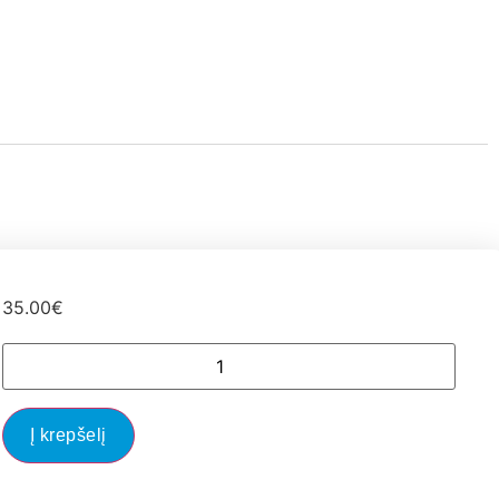
35.00
€
Į krepšelį