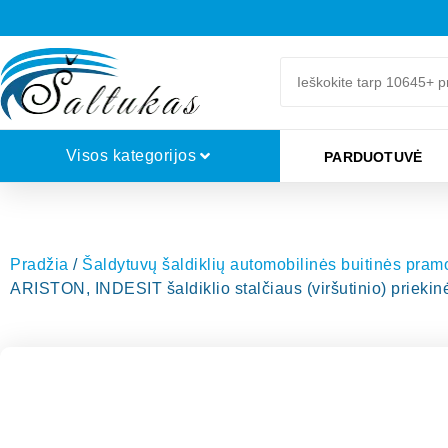
Visos kategorijos
PARDUOTUVĖ
Pradžia
/
Šaldytuvų šaldiklių automobilinės buitinės pra
ARISTON, INDESIT šaldiklio stalčiaus (viršutinio) prieki