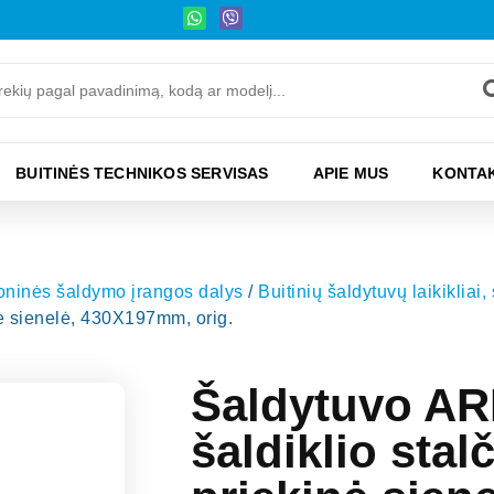
BUITINĖS TECHNIKOS SERVISAS
APIE MUS
KONTAK
moninės šaldymo įrangos dalys
/
Buitinių šaldytuvų laikikliai,
nė sienelė, 430X197mm, orig.
Šaldytuvo AR
šaldiklio stal