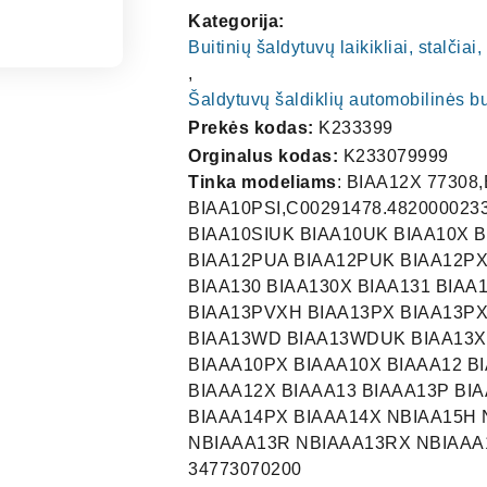
Kategorija:
Buitinių šaldytuvų laikikliai, stalčia
,
Šaldytuvų šaldiklių automobilinės b
Prekės kodas:
K233399
Orginalus kodas:
K233079999
Tinka modeliams
: BIAA12X 77308
BIAA10PSI,C00291478.482000023
BIAA10SIUK BIAA10UK BIAA10X B
BIAA12PUA BIAA12PUK BIAA12PX 
BIAA130 BIAA130X BIAA131 BIAA
BIAA13PVXH BIAA13PX BIAA13PX
BIAA13WD BIAA13WDUK BIAA13X 
BIAAA10PX BIAAA10X BIAAA12 B
BIAAA12X BIAAA13 BIAAA13P BI
BIAAA14PX BIAAA14X NBIAA15H
NBIAAA13R NBIAAA13RX NBIAAA1
34773070200