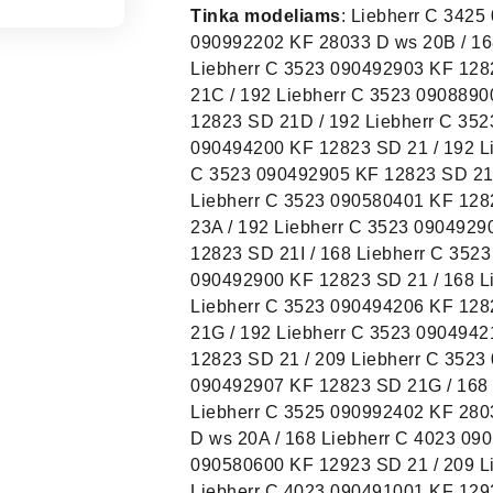
Tinka modeliams
: Liebherr C 3425 090992201 KF 28033 D ws 20A / 168 Liebherr C 3425 090992202 KF 28033 D ws 20B / 168 Liebherr C 3425 090992203 KF 28033 D ws 20C / 168 Liebherr C 3523 090492903 KF 12823 SD 21C / 168 Liebherr C 3523 090494203 KF 12823 SD 21C / 192 Liebherr C 3523 090889000 KF 12823 SD 23 / 168 Liebherr C 3523 090494204 KF 12823 SD 21D / 192 Liebherr C 3523 090889001 KF 12823 SD 23A / 168 Liebherr C 3523 090494200 KF 12823 SD 21 / 192 Liebherr C 3523 090494209 KF 12823 SD 21I / 192 Liebherr C 3523 090492905 KF 12823 SD 21E / 168 Liebherr C 3523 090889800 KF 12823 SD 23 / 192 Liebherr C 3523 090580401 KF 12823 SD 21A / 209 Liebherr C 3523 090889801 KF 12823 SD 23A / 192 Liebherr C 3523 090492906 KF 12823 SD 21F / 168 Liebherr C 3523 090492909 KF 12823 SD 21I / 168 Liebherr C 3523 090494202 KF 12823 SD 21B / 192 Liebherr C 3523 090492900 KF 12823 SD 21 / 168 Liebherr C 3523 090494205 KF 12823 SD 21E / 192 Liebherr C 3523 090494206 KF 12823 SD 21F / 192 Liebherr C 3523 090494207 KF 12823 SD 21G / 192 Liebherr C 3523 090494210 KF 12823 SD 21J / 192 Liebherr C 3523 090580400 KF 12823 SD 21 / 209 Liebherr C 3523 090492901 KF 12823 SD 21A / 168 Liebherr C 3523 090492907 KF 12823 SD 21G / 168 Liebherr C 3523 090492910 KF 12823 SD 21J / 168 Liebherr C 3525 090992402 KF 28032 D ws 20B / 168 Liebherr C 3525 090992401 KF 28032 D ws 20A / 168 Liebherr C 4023 090580607 KF 12923 SD 21G / 209 Liebherr C 4023 090580600 KF 12923 SD 21 / 209 Liebherr C 4023 090580601 KF 12923 SD 21A / 209 Liebherr C 4023 090491001 KF 12923 SD 21A / 168 Liebherr C 4023 090491004 KF 12923 SD 21D / 168 Liebherr C 4023 090491007 KF 12923 SD 21G / 168 Liebherr C 4023 090491009 KF 12923 SD 21I / 168 Liebherr C 4023 090491000 KF 12923 SD 21 / 168 Liebherr C 4023 090491003 KF 12923 SD 21C / 168 Liebherr C 4023 090491010 KF 12923 SD 21J / 168 Liebherr C 4023 090890800 KF 12923 SD 23 / 168 Liebherr C 4023 090491002 KF 12923 SD 21B / 168 Liebherr C 4023 090491006 KF 12923 SD 21F / 168 Liebherr CBesf 4006 998913701 23A / 001 Liebherr CBesf 4006 998913705 23E / 001 Liebherr CBesf 4006 998913703 23C / 001 Liebherr CBesf 4006 998913702 23B / 001 Liebherr CBesf 4006 998912700 21 / 001 Liebherr CBesf 4006 092126500 CBesf 40060 21 / 210 Liebherr CBesf 4006 998913704 23D / 001 Liebherr CBesf 4006 998913700 23 / 001 Liebherr CBesf 4006 998912400 20 / 001 Liebherr CBesf 4006 092225700 CBesf 40060 22 / 210 Liebherr CBesf 4006 998913706 23F / 001 Liebherr CBesf 4006 998914300 22 / 001 Liebherr CBP 3656 097720401 CBP 36560 20A / 210 Liebherr CB