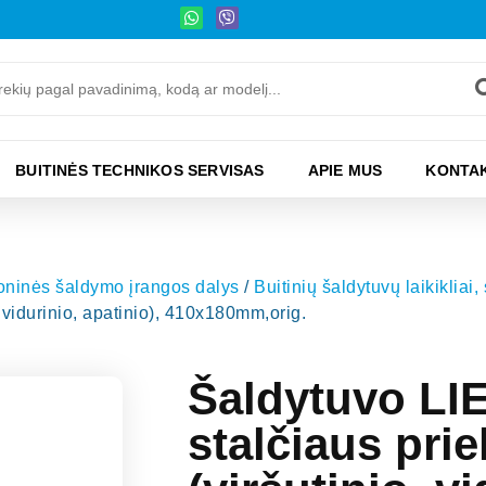
BUITINĖS TECHNIKOS SERVISAS
APIE MUS
KONTAK
moninės šaldymo įrangos dalys
/
Buitinių šaldytuvų laikikliai,
 vidurinio, apatinio), 410x180mm,orig.
Šaldytuvo LI
stalčiaus prie