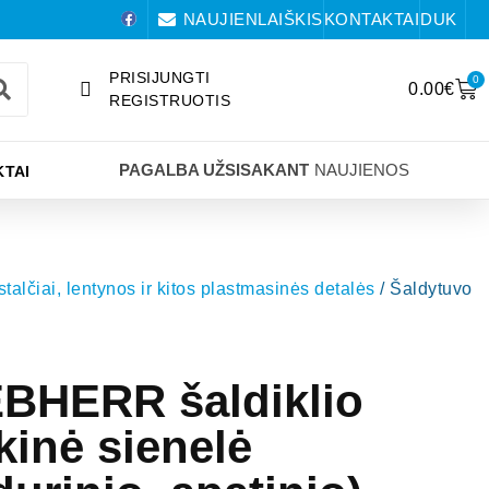
NAUJIENLAIŠKIS
KONTAKTAI
DUK
PRISIJUNGTI
0
0.00
€
REGISTRUOTIS
PAGALBA UŽSISAKANT
NAUJIENOS
TAI
 stalčiai, lentynos ir kitos plastmasinės detalės
/ Šaldytuvo
EBHERR šaldiklio
kinė sienelė