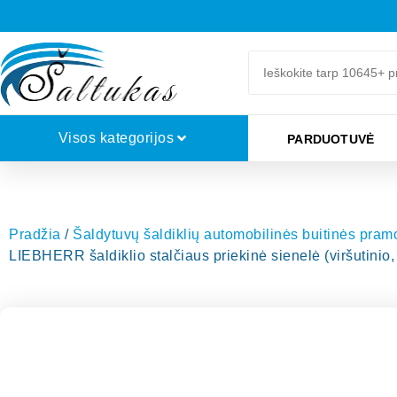
Visos kategorijos
PARDUOTUVĖ
Pradžia
/
Šaldytuvų šaldiklių automobilinės buitinės pra
LIEBHERR šaldiklio stalčiaus priekinė sienelė (viršutinio,