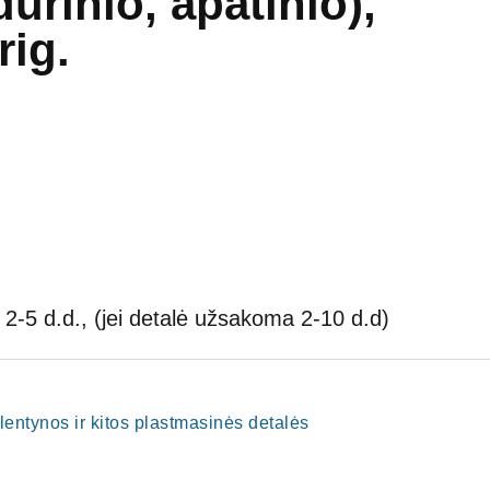
durinio, apatinio),
ig.
2-5 d.d., (jei detalė užsakoma 2-10 d.d)
i, lentynos ir kitos plastmasinės detalės