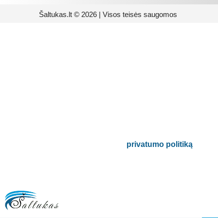
Šaltukas.lt © 2026 | Visos teisės saugomos
Prenumeruokite mūsų
naujienlaiškį
Būsite pirmieji informuoti apie naujausias
buitinės technikos tendencijas ir gausite
išskirtinių mūsų pasiūlymų.
Bus naudojamas pagal mūsų
privatumo politiką
.