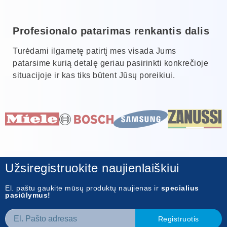
Profesionalo patarimas renkantis dalis
Turėdami ilgametę patirtį mes visada Jums
patarsime kurią detalę geriau pasirinkti konkrečioje
situacijoje ir kas tiks būtent Jūsų poreikiui.
Užsiregistruokite naujienlaiškiui
El. paštu gaukite mūsų produktų naujienas ir
specialius
pasiūlymus!
Registruotis