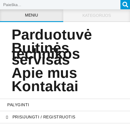
MENIU
KATEGORIJOS
Parduotuvė
Buitinės
technikos
servisas
Apie mus
Kontaktai
PALYGINTI
PRISIJUNGTI / REGISTRUOTIS