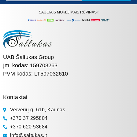
SAUGIAIS MOKĖJIMAIS RŪPINASI:
UAB Šaltukas Group
Įm. kodas: 159703263
PVM kodas: LT597032610
Kontaktai
Veiverių g. 61b, Kaunas
+370 37 295804
+370 620 53684
info@saltukas.lt