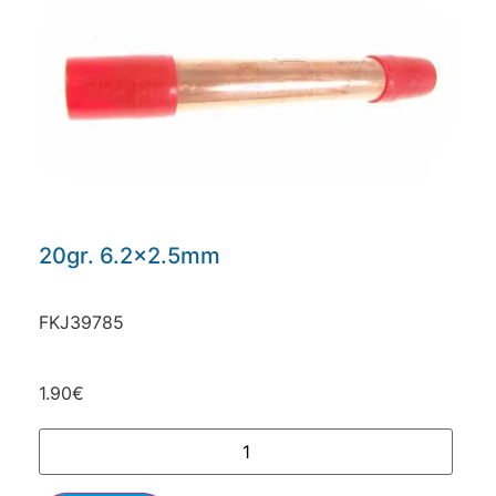
20gr. 6.2×2.5mm
FKJ39785
1.90
€