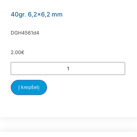
40gr. 6,2×6,2 mm
DGH4561d4
2.00
€
Į krepšelį