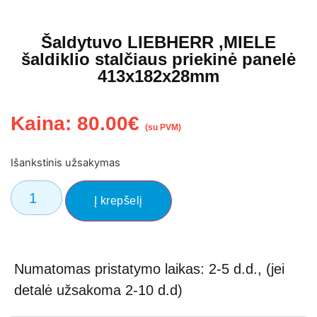
Šaldytuvo LIEBHERR ,MIELE
šaldiklio stalčiaus priekinė panelė
413x182x28mm
Kaina:
80.00
€
(su PVM)
Išankstinis užsakymas
Į krepšelį
Numatomas pristatymo laikas: 2-5 d.d., (jei
detalė užsakoma 2-10 d.d)