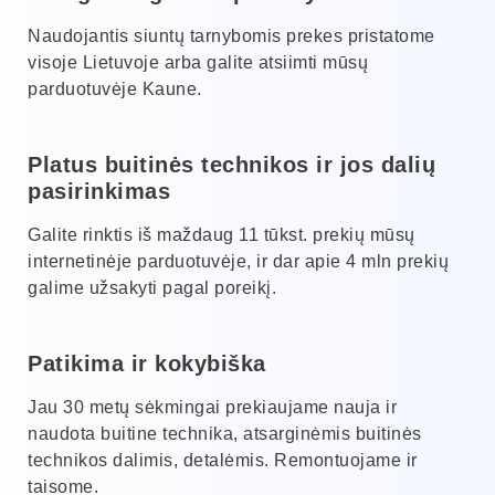
Naudojantis siuntų tarnybomis prekes pristatome
visoje Lietuvoje arba galite atsiimti mūsų
parduotuvėje Kaune.
Platus buitinės technikos ir jos dalių
pasirinkimas
Galite rinktis iš maždaug 11 tūkst. prekių mūsų
internetinėje parduotuvėje, ir dar apie 4 mln prekių
galime užsakyti pagal poreikį.
Patikima ir kokybiška
Jau 30 metų sėkmingai prekiaujame nauja ir
naudota buitine technika, atsarginėmis buitinės
technikos dalimis, detalėmis. Remontuojame ir
taisome.