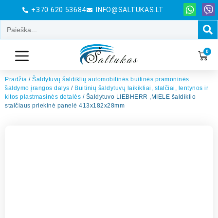
+370 620 53684
INFO@SALTUKAS.LT
0
Pradžia
/
Šaldytuvų šaldiklių automobilinės buitinės pramoninės
šaldymo įrangos dalys
/
Buitinių šaldytuvų laikikliai, stalčiai, lentynos ir
kitos plastmasinės detalės
/ Šaldytuvo LIEBHERR ,MIELE šaldiklio
stalčiaus priekinė panelė 413x182x28mm