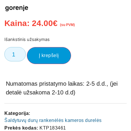
Kaina:
24.00
€
(su PVM)
Išankstinis užsakymas
Į krepšelį
Numatomas pristatymo laikas: 2-5 d.d., (jei
detalė užsakoma 2-10 d.d)
Kategorija:
Šaldytuvų durų rankenėlės kameros durelės
Prekės kodas:
KTP183461