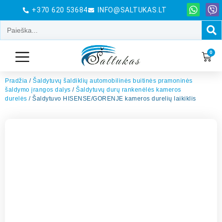
+370 620 53684
INFO@SALTUKAS.LT
0
Pradžia
/
Šaldytuvų šaldiklių automobilinės buitinės pramoninės
šaldymo įrangos dalys
/
Šaldytuvų durų rankenėlės kameros
durelės
/ Šaldytuvo HISENSE/GORENJE kameros durelių laikiklis