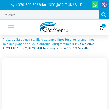
+370 620 53684
INFO@SALTUKAS.LT
0
Pradžia
/
Šaldytuvų šaldiklių automobilinės buitinės pramoninės
šaldymo įrangos dalys
/
Šaldytuvų durų tarpinės ir kt
/ Šaldytuvo
ARCELIK / BEKO,BLOOMBERG durų tarpinė 1060 X 572MM