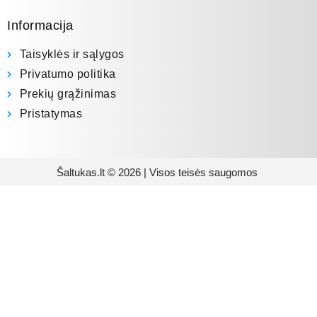
Informacija
Taisyklės ir sąlygos
Privatumo politika
Prekių grąžinimas
Pristatymas
Šaltukas.lt © 2026 | Visos teisės saugomos
Prenumeruokite mūsų
naujienlaiškį
Būsite pirmieji informuoti apie naujausias
buitinės technikos tendencijas ir gausite