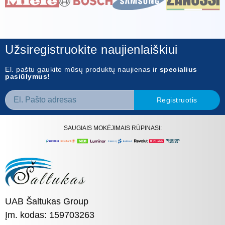
Užsiregistruokite naujienlaiškiui
El. paštu gaukite mūsų produktų naujienas ir
specialius
pasiūlymus!
Registruotis
SAUGIAIS MOKĖJIMAIS RŪPINASI:
UAB Šaltukas Group
Įm. kodas: 159703263