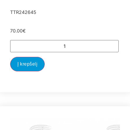
TTR242645
70.00
€
Į krepšelį