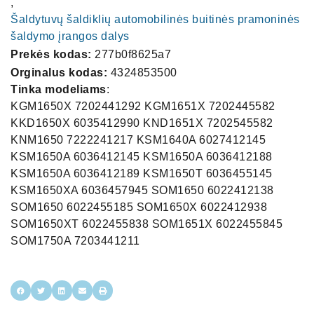
,
Šaldytuvų šaldiklių automobilinės buitinės pramoninės
šaldymo įrangos dalys
Prekės kodas:
277b0f8625a7
Orginalus kodas:
4324853500
Tinka modeliams
:
KGM1650X 7202441292 KGM1651X 7202445582
KKD1650X 6035412990 KND1651X 7202545582
KNM1650 7222241217 KSM1640A 6027412145
KSM1650A 6036412145 KSM1650A 6036412188
KSM1650A 6036412189 KSM1650T 6036455145
KSM1650XA 6036457945 SOM1650 6022412138
SOM1650 6022455185 SOM1650X 6022412938
SOM1650XT 6022455838 SOM1651X 6022455845
SOM1750A 7203441211