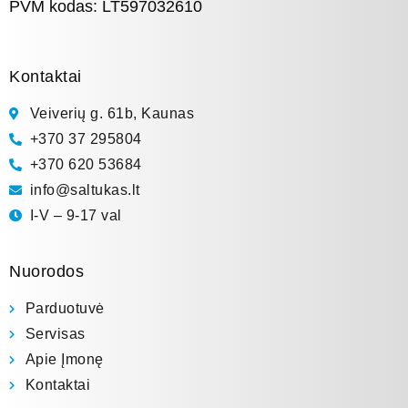
PVM kodas: LT597032610
Kontaktai
Veiverių g. 61b, Kaunas
+370 37 295804
+370 620 53684
info@saltukas.lt
I-V – 9-17 val
Nuorodos
Parduotuvė
Servisas
Apie Įmonę
Kontaktai