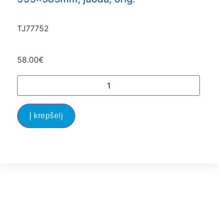
TJ77752
58.00
€
Į krepšelį