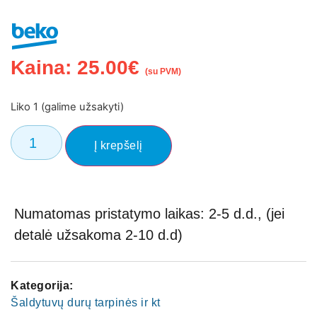
Kaina:
25.00
€
(su PVM)
Liko 1 (galime užsakyti)
Į krepšelį
Numatomas pristatymo laikas: 2-5 d.d., (jei
detalė užsakoma 2-10 d.d)
Kategorija:
Šaldytuvų durų tarpinės ir kt