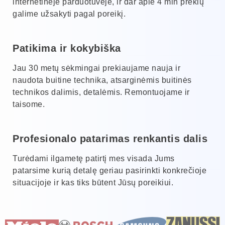
internetinėje parduotuvėje, ir dar apie 4 mln prekių
galime užsakyti pagal poreikį.
Patikima ir kokybiška
Jau 30 metų sėkmingai prekiaujame nauja ir
naudota buitine technika, atsarginėmis buitinės
technikos dalimis, detalėmis. Remontuojame ir
taisome.
Profesionalo patarimas renkantis dalis
Turėdami ilgametę patirtį mes visada Jums
patarsime kurią detalę geriau pasirinkti konkrečioje
situacijoje ir kas tiks būtent Jūsų poreikiui.