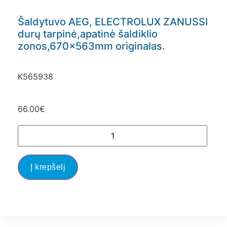
Šaldytuvo AEG, ELECTROLUX ZANUSSI
durų tarpinė,apatinė šaldiklio
zonos,670x563mm originalas.
K565938
66.00
€
Į krepšelį