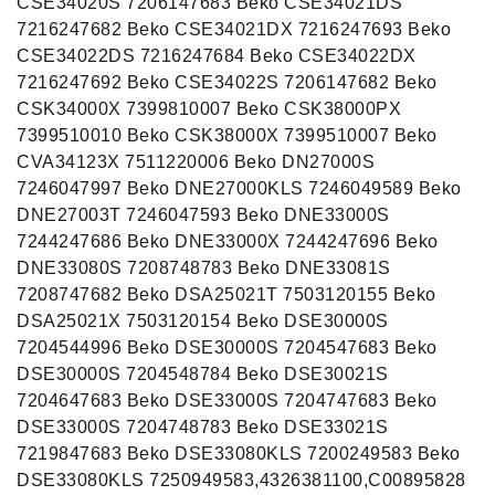
CSE34020S 7206147683 Beko CSE34021DS
7216247682 Beko CSE34021DX 7216247693 Beko
CSE34022DS 7216247684 Beko CSE34022DX
7216247692 Beko CSE34022S 7206147682 Beko
CSK34000X 7399810007 Beko CSK38000PX
7399510010 Beko CSK38000X 7399510007 Beko
CVA34123X 7511220006 Beko DN27000S
7246047997 Beko DNE27000KLS 7246049589 Beko
DNE27003T 7246047593 Beko DNE33000S
7244247686 Beko DNE33000X 7244247696 Beko
DNE33080S 7208748783 Beko DNE33081S
7208747682 Beko DSA25021T 7503120155 Beko
DSA25021X 7503120154 Beko DSE30000S
7204544996 Beko DSE30000S 7204547683 Beko
DSE30000S 7204548784 Beko DSE30021S
7204647683 Beko DSE33000S 7204747683 Beko
DSE33000S 7204748783 Beko DSE33021S
7219847683 Beko DSE33080KLS 7200249583 Beko
DSE33080KLS 7250949583,4326381100,C00895828