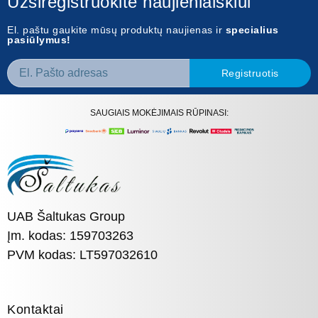
Užsiregistruokite naujienlaiškiui
El. paštu gaukite mūsų produktų naujienas ir
specialius
pasiūlymus!
Registruotis
SAUGIAIS MOKĖJIMAIS RŪPINASI:
UAB Šaltukas Group
Įm. kodas: 159703263
PVM kodas: LT597032610
Kontaktai