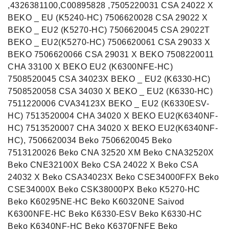
,4326381100,C00895828 ,7505220031 CSA 24022 X
BEKO _ EU (K5240-HC) 7506620028 CSA 29022 X
BEKO _ EU2 (K5270-HC) 7506620045 CSA 29022T
BEKO _ EU2(K5270-HC) 7506620061 CSA 29033 X
BEKO 7506620066 CSA 29031 X BEKO 7508220011
CHA 33100 X BEKO EU2 (K6300NFE-HC)
7508520045 CSA 34023X BEKO _ EU2 (K6330-HC)
7508520058 CSA 34030 X BEKO _ EU2 (K6330-HC)
7511220006 CVA34123X BEKO _ EU2 (K6330ESV-
HC) 7513520004 CHA 34020 X BEKO EU2(K6340NF-
HC) 7513520007 CHA 34020 X BEKO EU2(K6340NF-
HC), 7506620034 Beko 7506620045 Beko
7513120026 Beko CNA 32520 XM Beko CNA32520X
Beko CNE32100X Beko CSA 24022 X Beko CSA
24032 X Beko CSA34023X Beko CSE34000FFX Beko
CSE34000X Beko CSK38000PX Beko K5270-HC
Beko K60295NE-HC Beko K60320NE Saivod
K6300NFE-HC Beko K6330-ESV Beko K6330-HC
Beko K6340NF-HC Beko K6370FNFE Beko