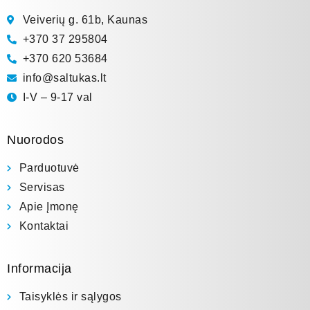
Veiverių g. 61b, Kaunas
+370 37 295804
+370 620 53684
info@saltukas.lt
I-V – 9-17 val
Nuorodos
Parduotuvė
Servisas
Apie Įmonę
Kontaktai
Informacija
Taisyklės ir sąlygos