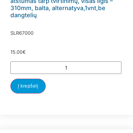
atstumas tarp tvirtinimų, visas ilgis –
310mm, balta, alternatyva,1vnt,be
dangtelių
SLR67000
15.00
€
Į krepšelį