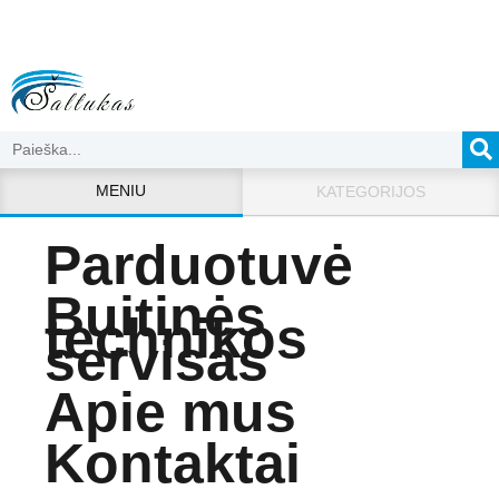
MENIU
KATEGORIJOS
Parduotuvė
Buitinės
technikos
servisas
Apie mus
Kontaktai