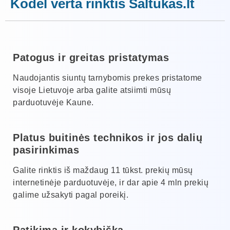
Kodėl verta rinktis Šaltukas.lt
Patogus ir greitas pristatymas
Naudojantis siuntų tarnybomis prekes pristatome
visoje Lietuvoje arba galite atsiimti mūsų
parduotuvėje Kaune.
Platus buitinės technikos ir jos dalių
pasirinkimas
Galite rinktis iš maždaug 11 tūkst. prekių mūsų
internetinėje parduotuvėje, ir dar apie 4 mln prekių
galime užsakyti pagal poreikį.
Patikima ir kokybiška