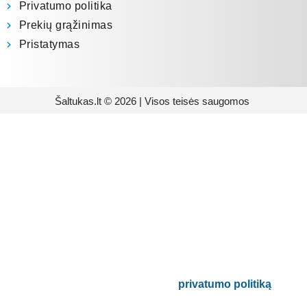
Privatumo politika
Prekių grąžinimas
Pristatymas
Šaltukas.lt © 2026 | Visos teisės saugomos
Prenumeruokite mūsų
naujienlaiškį
Būsite pirmieji informuoti apie naujausias
buitinės technikos tendencijas ir gausite
išskirtinių mūsų pasiūlymų.
Bus naudojamas pagal mūsų
privatumo politiką
.