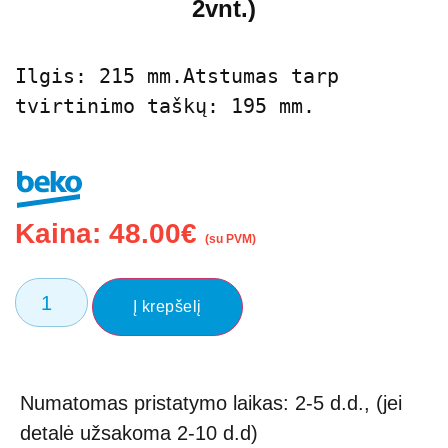
2vnt.)
Ilgis: 215 mm.Atstumas tarp 
tvirtinimo taškų: 195 mm.
Kaina:
48.00
€
(su PVM)
Į krepšelį
Numatomas pristatymo laikas: 2-5 d.d., (jei
detalė užsakoma 2-10 d.d)