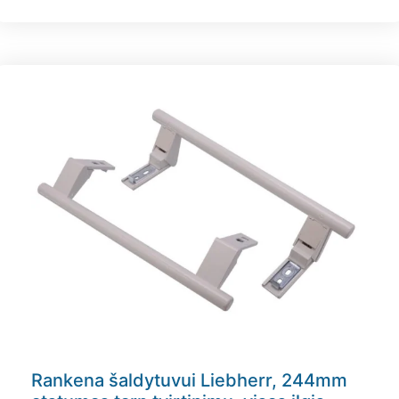
Rankena šaldytuvui Liebherr, 244mm