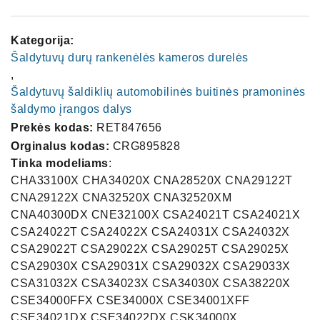
Kategorija:
Šaldytuvų durų rankenėlės kameros durelės
,
Šaldytuvų šaldiklių automobilinės buitinės pramoninės
šaldymo įrangos dalys
Prekės kodas:
RET847656
Orginalus kodas:
CRG895828
Tinka modeliams
:
CHA33100X CHA34020X CNA28520X CNA29122T
CNA29122X CNA32520X CNA32520XM
CNA40300DX CNE32100X CSA24021T CSA24021X
CSA24022T CSA24022X CSA24031X CSA24032X
CSA29022T CSA29022X CSA29025T CSA29025X
CSA29030X CSA29031X CSA29032X CSA29033X
CSA31032X CSA34023X CSA34030X CSA38220X
CSE34000FFX CSE34000X CSE34001XFF
CSE34021DX CSE34022DX CSK34000X