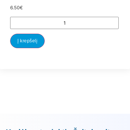
6.50
€
Į krepšelį