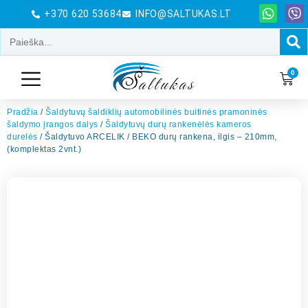
+370 620 53684
INFO@SALTUKAS.LT
0
Pradžia
/
Šaldytuvų šaldiklių automobilinės buitinės pramoninės
šaldymo įrangos dalys
/
Šaldytuvų durų rankenėlės kameros
durelės
/ Šaldytuvo ARCELIK / BEKO durų rankena, ilgis – 210mm,
(komplektas 2vnt.)