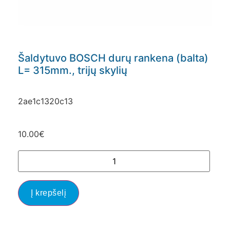
Šaldytuvo BOSCH durų rankena (balta)
L= 315mm., trijų skylių
2ae1c1320c13
10.00
€
Į krepšelį