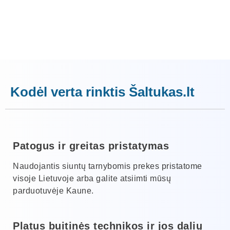
Kodėl verta rinktis Šaltukas.lt
Patogus ir greitas pristatymas
Naudojantis siuntų tarnybomis prekes pristatome
visoje Lietuvoje arba galite atsiimti mūsų
parduotuvėje Kaune.
Platus buitinės technikos ir jos dalių