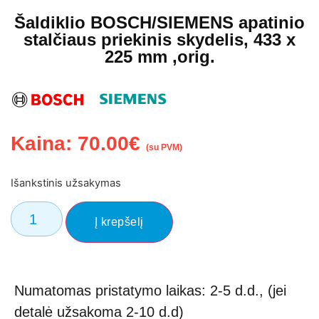
Šaldiklio BOSCH/SIEMENS apatinio
stalčiaus priekinis skydelis, 433 x
225 mm ,orig.
Kaina:
70.00
€
(su PVM)
Išankstinis užsakymas
Į krepšelį
Numatomas pristatymo laikas: 2-5 d.d., (jei
detalė užsakoma 2-10 d.d)