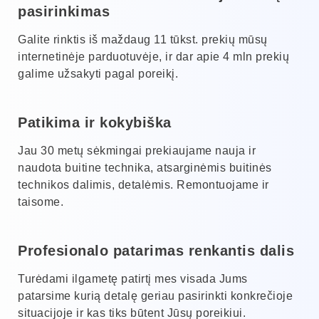
pasirinkimas
Galite rinktis iš maždaug 11 tūkst. prekių mūsų
internetinėje parduotuvėje, ir dar apie 4 mln prekių
galime užsakyti pagal poreikį.
Patikima ir kokybiška
Jau 30 metų sėkmingai prekiaujame nauja ir
naudota buitine technika, atsarginėmis buitinės
technikos dalimis, detalėmis. Remontuojame ir
taisome.
Profesionalo patarimas renkantis dalis
Turėdami ilgametę patirtį mes visada Jums
patarsime kurią detalę geriau pasirinkti konkrečioje
situacijoje ir kas tiks būtent Jūsų poreikiui.