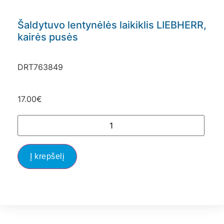
Šaldytuvo lentynėlės laikiklis LIEBHERR,
kairės pusės
DRT763849
17.00
€
Į krepšelį