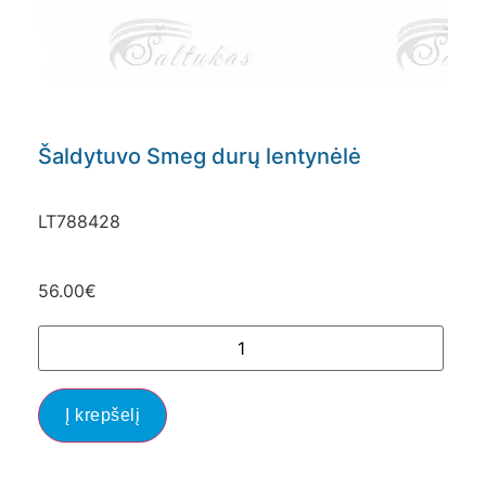
Šaldytuvo Smeg durų lentynėlė
LT788428
56.00
€
Į krepšelį