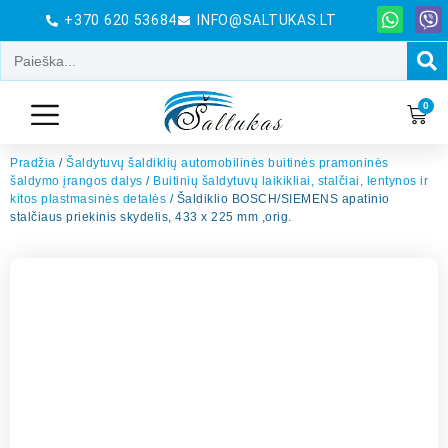
+370 620 53684
INFO@SALTUKAS.LT
0
Pradžia
/
Šaldytuvų šaldiklių automobilinės buitinės pramoninės
šaldymo įrangos dalys
/
Buitinių šaldytuvų laikikliai, stalčiai, lentynos ir
kitos plastmasinės detalės
/ Šaldiklio BOSCH/SIEMENS apatinio
stalčiaus priekinis skydelis, 433 x 225 mm ,orig.