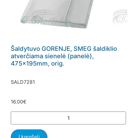
Šaldytuvo GORENJE, SMEG šaldiklio
atverčiama sienelė (panelė),
475x195mm, orig.
SALD7281
16.00
€
Į krepšelį