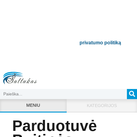
Būsite pirmieji informuoti apie naujausias
buitinės technikos tendencijas ir gausite
išskirtinių mūsų pasiūlymų.
Bus naudojamas pagal mūsų
privatumo politiką
.
MENIU
KATEGORIJOS
Parduotuvė