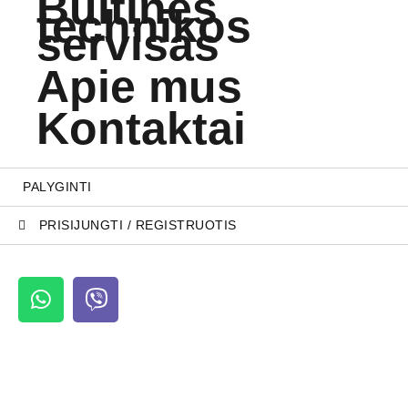
Buitinės
technikos
servisas
Apie mus
Kontaktai
PALYGINTI
PRISIJUNGTI / REGISTRUOTIS