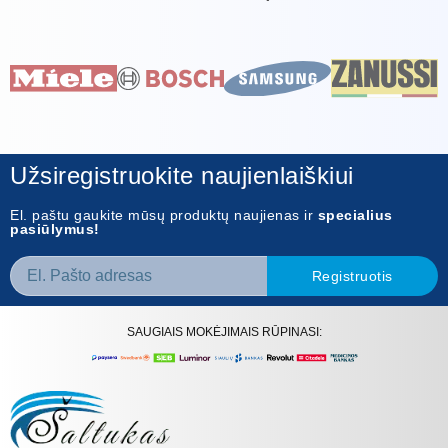
Užsiregistruokite naujienlaiškiui
El. paštu gaukite mūsų produktų naujienas ir
specialius
pasiūlymus!
Registruotis
SAUGIAIS MOKĖJIMAIS RŪPINASI: