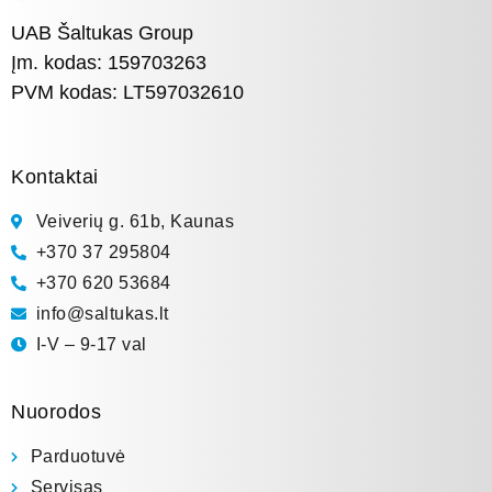
UAB Šaltukas Group
Įm. kodas: 159703263
PVM kodas: LT597032610
Kontaktai
Veiverių g. 61b, Kaunas
+370 37 295804
+370 620 53684
info@saltukas.lt
I-V – 9-17 val
Nuorodos
Parduotuvė
Servisas