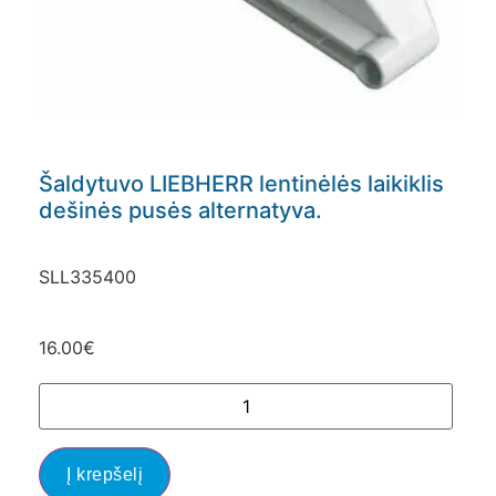
Šaldytuvo LIEBHERR lentinėlės laikiklis
dešinės pusės alternatyva.
SLL335400
16.00
€
Į krepšelį