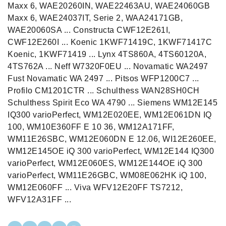
Maxx 6, WAE20260IN, WAE22463AU, WAE24060GB
Maxx 6, WAE24037IT, Serie 2, WAA24171GB,
WAE20060SA ... Constructa CWF12E261I,
CWF12E260I ... Koenic 1KWF71419C, 1KWF71417C
Koenic, 1KWF71419 ... Lynx 4TS860A, 4TS60120A,
4TS762A ... Neff W7320F0EU ... Novamatic WA2497
Fust Novamatic WA 2497 ... Pitsos WFP1200C7 ...
Profilo CM1201CTR ... Schulthess WAN28SH0CH
Schulthess Spirit Eco WA 4790 ... Siemens WM12E145
IQ300 varioPerfect, WM12E020EE, WM12E061DN IQ
100, WM10E360FF E 10 36, WM12A171FF,
WM11E26SBC, WM12E060DN E 12.06, WI12E260EE,
WM12E145OE iQ 300 varioPerfect, WM12E144 IQ300
varioPerfect, WM12E060ES, WM12E144OE iQ 300
varioPerfect, WM11E26GBC, WM08E062HK iQ 100,
WM12E060FF ... Viva WFV12E20FF TS7212,
WFV12A31FF ...