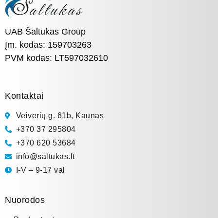
UAB Šaltukas Group
Įm. kodas: 159703263
PVM kodas: LT597032610
Kontaktai
Veiverių g. 61b, Kaunas
+370 37 295804
+370 620 53684
info@saltukas.lt
I-V – 9-17 val
Nuorodos