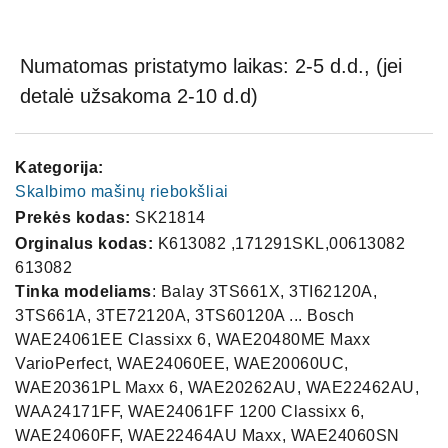
Numatomas pristatymo laikas: 2-5 d.d., (jei
detalė užsakoma 2-10 d.d)
Kategorija:
Skalbimo mašinų riebokšliai
Prekės kodas:
SK21814
Orginalus kodas:
K613082 ,171291SKL,00613082
613082
Tinka modeliams
: Balay 3TS661X, 3TI62120A,
3TS661A, 3TE72120A, 3TS60120A ... Bosch
WAE24061EE Classixx 6, WAE20480ME Maxx
VarioPerfect, WAE24060EE, WAE20060UC,
WAE20361PL Maxx 6, WAE20262AU, WAE22462AU,
WAA24171FF, WAE24061FF 1200 Classixx 6,
WAE24060FF, WAE22464AU Maxx, WAE24060SN