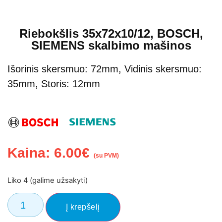
Riebokšlis 35x72x10/12, BOSCH,
SIEMENS skalbimo mašinos
Išorinis skersmuo: 72mm, Vidinis skersmuo:
35mm, Storis: 12mm
Kaina:
6.00
€
(su PVM)
Liko 4 (galime užsakyti)
Į krepšelį