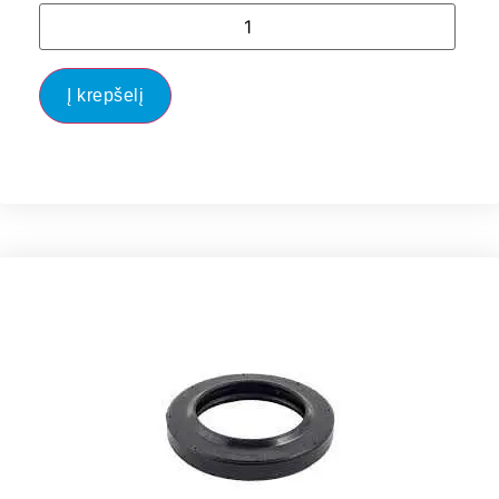
Į krepšelį