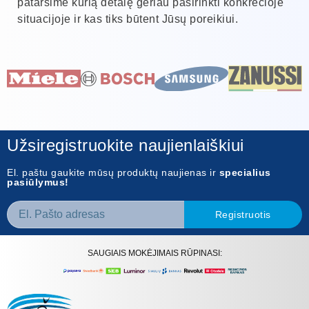
patarsime kurią detalę geriau pasirinkti konkrečioje
situacijoje ir kas tiks būtent Jūsų poreikiui.
Užsiregistruokite naujienlaiškiui
El. paštu gaukite mūsų produktų naujienas ir
specialius
pasiūlymus!
Registruotis
SAUGIAIS MOKĖJIMAIS RŪPINASI: