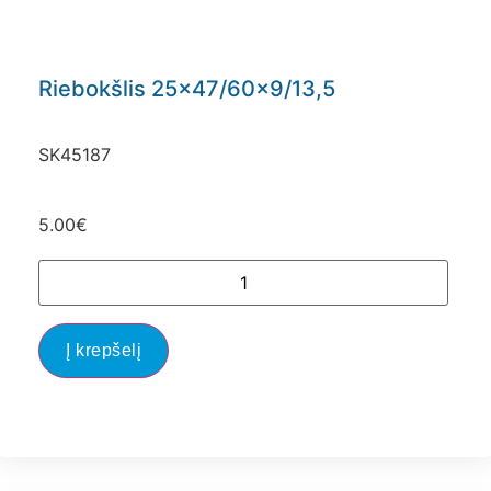
Riebokšlis 25×47/60×9/13,5
SK45187
5.00
€
Į krepšelį