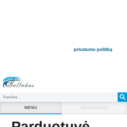
naujienlaiškį
Būsite pirmieji informuoti apie naujausias
buitinės technikos tendencijas ir gausite
išskirtinių mūsų pasiūlymų.
Bus naudojamas pagal mūsų
privatumo politiką
.
MENIU
KATEGORIJOS
Parduotuvė