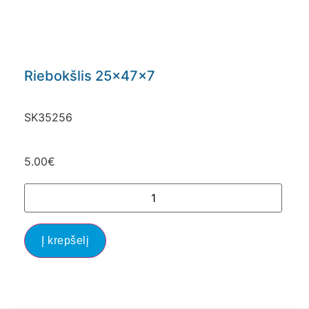
Riebokšlis 25x47x7
SK35256
5.00
€
Į krepšelį