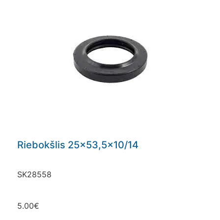
Riebokšlis 25×53,5×10/14
SK28558
5.00
€