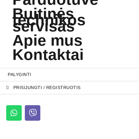
Buitinės
technikos
servisas
Apie mus
Kontaktai
PALYGINTI
PRISIJUNGTI / REGISTRUOTIS