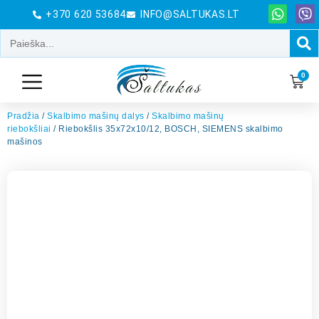
+370 620 53684
INFO@SALTUKAS.LT
0
Pradžia
/
Skalbimo mašinų dalys
/
Skalbimo mašinų
riebokšliai
/ Riebokšlis 35x72x10/12, BOSCH, SIEMENS skalbimo
mašinos