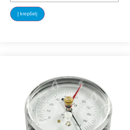
Į krepšelį