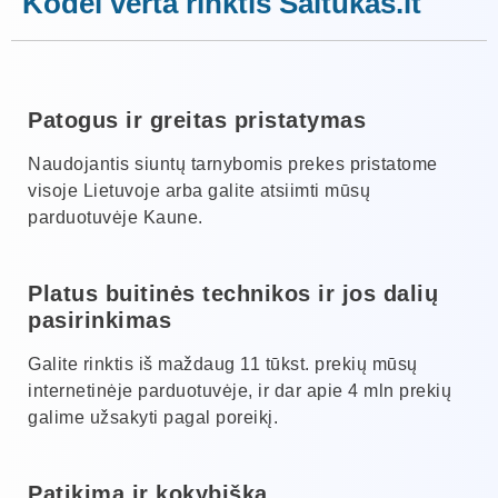
Kodėl verta rinktis Šaltukas.lt
Patogus ir greitas pristatymas
Naudojantis siuntų tarnybomis prekes pristatome
visoje Lietuvoje arba galite atsiimti mūsų
parduotuvėje Kaune.
Platus buitinės technikos ir jos dalių
pasirinkimas
Galite rinktis iš maždaug 11 tūkst. prekių mūsų
internetinėje parduotuvėje, ir dar apie 4 mln prekių
galime užsakyti pagal poreikį.
Patikima ir kokybiška