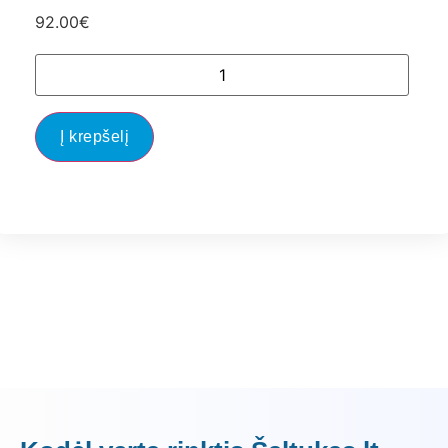
92.00
€
Į krepšelį