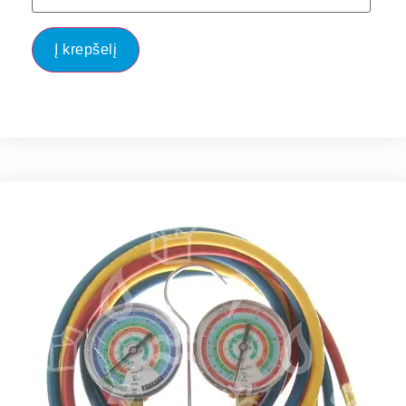
Į krepšelį