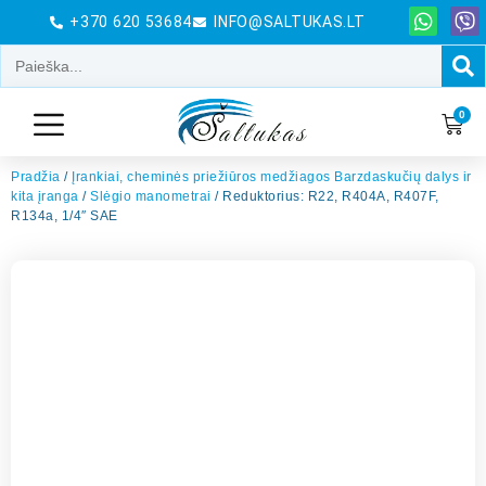
+370 620 53684
INFO@SALTUKAS.LT
0
Pradžia
/
Įrankiai, cheminės priežiūros medžiagos Barzdaskučių dalys ir
kita įranga
/
Slėgio manometrai
/ Reduktorius: R22, R404A, R407F,
R134a, 1/4″ SAE