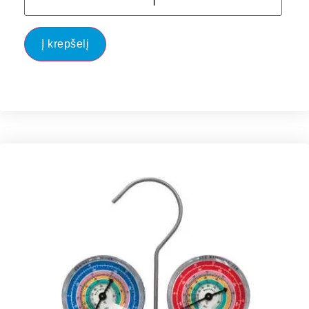
Į krepšelį