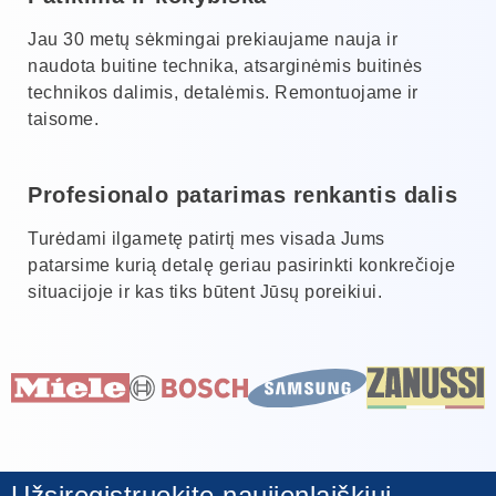
Jau 30 metų sėkmingai prekiaujame nauja ir
naudota buitine technika, atsarginėmis buitinės
technikos dalimis, detalėmis. Remontuojame ir
taisome.
Profesionalo patarimas renkantis dalis
Turėdami ilgametę patirtį mes visada Jums
patarsime kurią detalę geriau pasirinkti konkrečioje
situacijoje ir kas tiks būtent Jūsų poreikiui.
Užsiregistruokite naujienlaiškiui