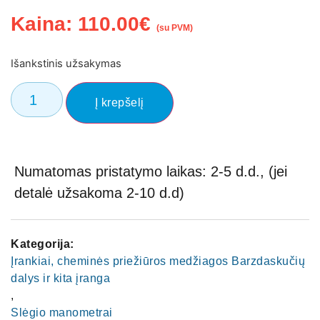
Kaina:
110.00
€
(su PVM)
Išankstinis užsakymas
Į krepšelį
Numatomas pristatymo laikas: 2-5 d.d., (jei
detalė užsakoma 2-10 d.d)
Kategorija:
Įrankiai, cheminės priežiūros medžiagos Barzdaskučių
dalys ir kita įranga
,
Slėgio manometrai