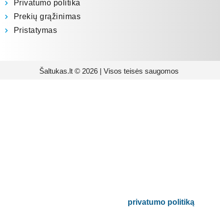
Privatumo politika
Prekių grąžinimas
Pristatymas
Šaltukas.lt © 2026 | Visos teisės saugomos
Prenumeruokite mūsų
naujienlaiškį
Būsite pirmieji informuoti apie naujausias
buitinės technikos tendencijas ir gausite
išskirtinių mūsų pasiūlymų.
Bus naudojamas pagal mūsų
privatumo politiką
.