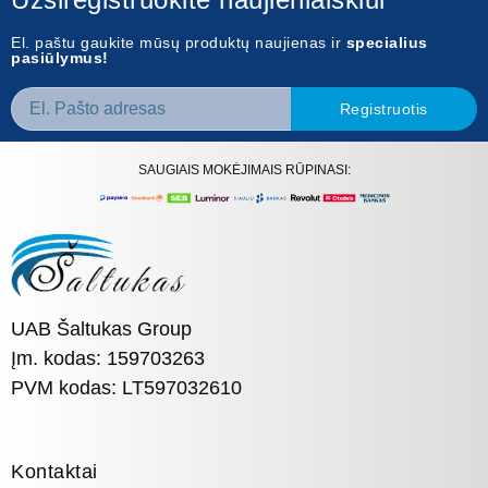
El. paštu gaukite mūsų produktų naujienas ir
specialius
pasiūlymus!
Registruotis
SAUGIAIS MOKĖJIMAIS RŪPINASI:
UAB Šaltukas Group
Įm. kodas: 159703263
PVM kodas: LT597032610
Kontaktai