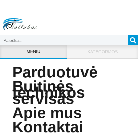
MENIU
KATEGORIJOS
Parduotuvė
Buitinės
technikos
servisas
Apie mus
Kontaktai