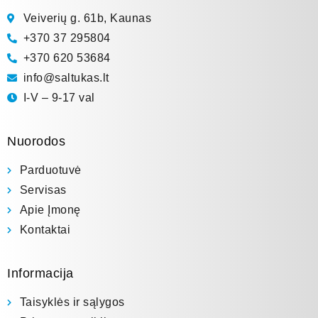
Veiverių g. 61b, Kaunas
+370 37 295804
+370 620 53684
info@saltukas.lt
I-V – 9-17 val
Nuorodos
Parduotuvė
Servisas
Apie Įmonę
Kontaktai
Informacija
Taisyklės ir sąlygos