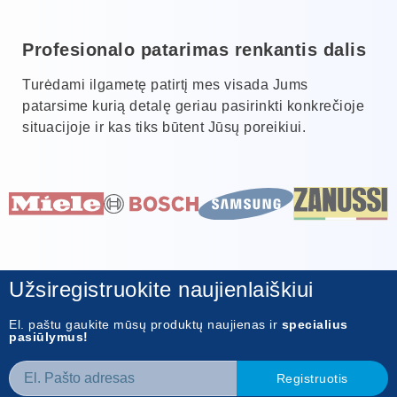
Profesionalo patarimas renkantis dalis
Turėdami ilgametę patirtį mes visada Jums
patarsime kurią detalę geriau pasirinkti konkrečioje
situacijoje ir kas tiks būtent Jūsų poreikiui.
Užsiregistruokite naujienlaiškiui
El. paštu gaukite mūsų produktų naujienas ir
specialius
pasiūlymus!
Registruotis