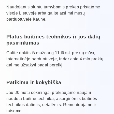
Naudojantis siuntų tarnybomis prekes pristatome
visoje Lietuvoje arba galite atsiimti mūsų
parduotuvėje Kaune.
Platus buitinės technikos ir jos dalių
pasirinkimas
Galite rinktis iš maždaug 11 tūkst. prekių mūsų
internetinėje parduotuvėje, ir dar apie 4 mln prekių
galime užsakyti pagal poreikį.
Patikima ir kokybiška
Jau 30 metų sėkmingai prekiaujame nauja ir
naudota buitine technika, atsarginėmis buitinės
technikos dalimis, detalėmis. Remontuojame ir
taisome.