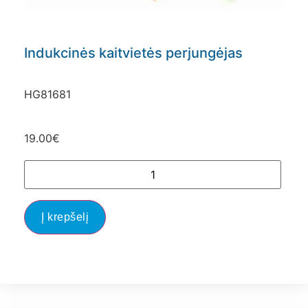
Indukcinės kaitvietės perjungėjas
HG81681
19.00
€
Į krepšelį