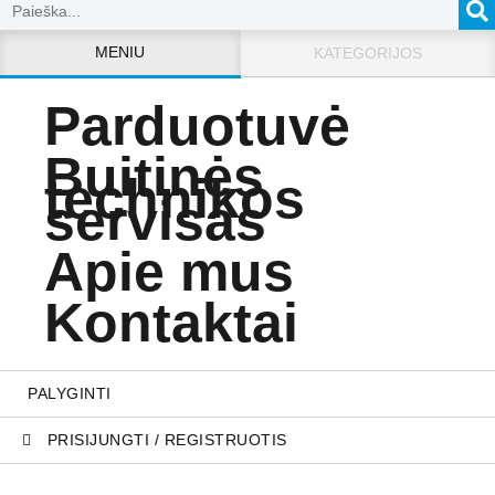
MENIU
KATEGORIJOS
Parduotuvė
Buitinės
technikos
servisas
Apie mus
Kontaktai
PALYGINTI
PRISIJUNGTI / REGISTRUOTIS