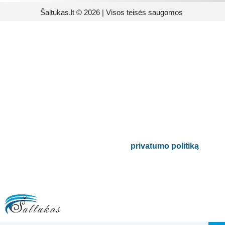
Šaltukas.lt © 2026 | Visos teisės saugomos
Prenumeruokite mūsų
naujienlaiškį
Būsite pirmieji informuoti apie naujausias
buitinės technikos tendencijas ir gausite
išskirtinių mūsų pasiūlymų.
Bus naudojamas pagal mūsų
privatumo politiką
.