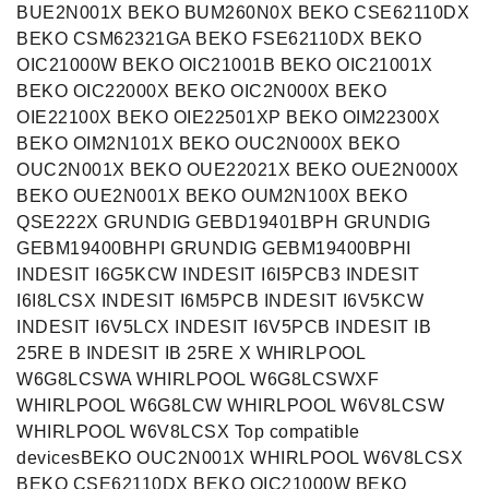
BUE2N001X BEKO BUM260N0X BEKO CSE62110DX
BEKO CSM62321GA BEKO FSE62110DX BEKO
OIC21000W BEKO OIC21001B BEKO OIC21001X
BEKO OIC22000X BEKO OIC2N000X BEKO
OIE22100X BEKO OIE22501XP BEKO OIM22300X
BEKO OIM2N101X BEKO OUC2N000X BEKO
OUC2N001X BEKO OUE22021X BEKO OUE2N000X
BEKO OUE2N001X BEKO OUM2N100X BEKO
QSE222X GRUNDIG GEBD19401BPH GRUNDIG
GEBM19400BHPI GRUNDIG GEBM19400BPHI
INDESIT I6G5KCW INDESIT I6I5PCB3 INDESIT
I6I8LCSX INDESIT I6M5PCB INDESIT I6V5KCW
INDESIT I6V5LCX INDESIT I6V5PCB INDESIT IB
25RE B INDESIT IB 25RE X WHIRLPOOL
W6G8LCSWA WHIRLPOOL W6G8LCSWXF
WHIRLPOOL W6G8LCW WHIRLPOOL W6V8LCSW
WHIRLPOOL W6V8LCSX Top compatible
devicesBEKO OUC2N001X WHIRLPOOL W6V8LCSX
BEKO CSE62110DX BEKO OIC21000W BEKO