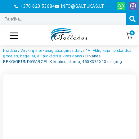
+370 620 53684
INFO@SALTUKAS.LT
0
Pradžia
/
Viryklių ir orkaičių atsarginės dalys
/
Viryklių kepimo skardos,
grotelės, bėgeliai, el. plokštės ir kitos dalys
/ Orkaitės
BEKO/GRUNDIG/ARCELIK kepimo skarda, 460X375X43 mm,orig.