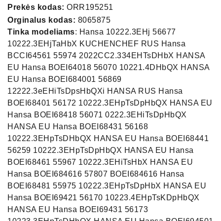
Prekės kodas:
ORR195251
Orginalus kodas:
8065875
Tinka modeliams
: Hansa 10222.3EHj 56677
10222.3EHjTaHbX KUCHENCHEF RUS Hansa
BCCI64561 55974 2022CC2.334EHTsDHbX HANSA
EU Hansa BOEI64018 56070 10221.4DHbQX HANSA
EU Hansa BOEI684001 56869
12222.3eEHiTsDpsHbQXi HANSA RUS Hansa
BOEI68401 56172 10222.3EHpTsDpHbQX HANSA EU
Hansa BOEI68418 56071 0222.3EHiTsDpHbQX
HANSA EU Hansa BOEI68431 56168
10222.3EHpTsDHbQX HANSA EU Hansa BOEI68441
56259 10222.3EHpTsDpHbQX HANSA EU Hansa
BOEI68461 55967 10222.3EHiTsHbX HANSA EU
Hansa BOEI684616 57807 BOEI684616 Hansa
BOEI68481 55975 10222.3EHpTsDpHbX HANSA EU
Hansa BOEI69421 56170 10223.4EHpTsKDpHbQX
HANSA EU Hansa BOEI69431 56173