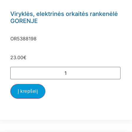
Viryklės, elektrinės orkaitės rankenėlė
GORENJE
OR5388198
23.00
€
Į krepšelį