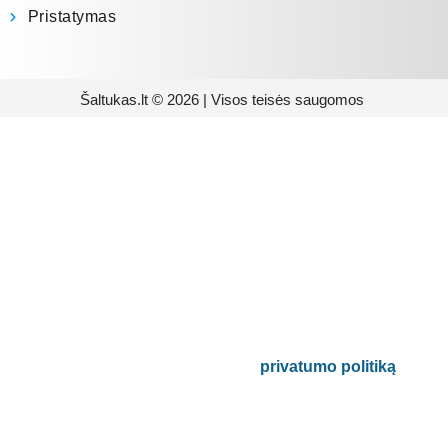
Pristatymas
Šaltukas.lt © 2026 | Visos teisės saugomos
Prenumeruokite mūsų
naujienlaiškį
Būsite pirmieji informuoti apie naujausias
buitinės technikos tendencijas ir gausite
išskirtinių mūsų pasiūlymų.
Bus naudojamas pagal mūsų
privatumo politiką
.