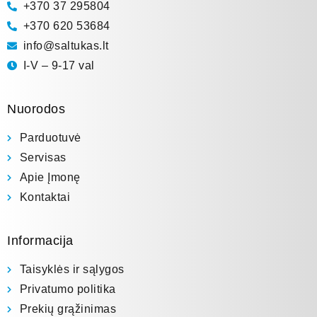
+370 37 295804
+370 620 53684
info@saltukas.lt
I-V – 9-17 val
Nuorodos
Parduotuvė
Servisas
Apie Įmonę
Kontaktai
Informacija
Taisyklės ir sąlygos
Privatumo politika
Prekių grąžinimas