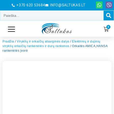
+370 620 53684
INFO@SALTUKAS.LT
0
Pradžia
/
Viryklių ir orkaičių atsarginės dalys
/
Elektrinių ir dujinių
viryklių orkaičių rankenėlės ir durų rankenos
/ Orkaitės AMICA,HANSA
rankenėlės įvorė