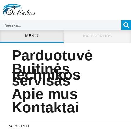
MENIU
KATEGORIJOS
Parduotuvė
Buitinės
technikos
servisas
Apie mus
Kontaktai
PALYGINTI