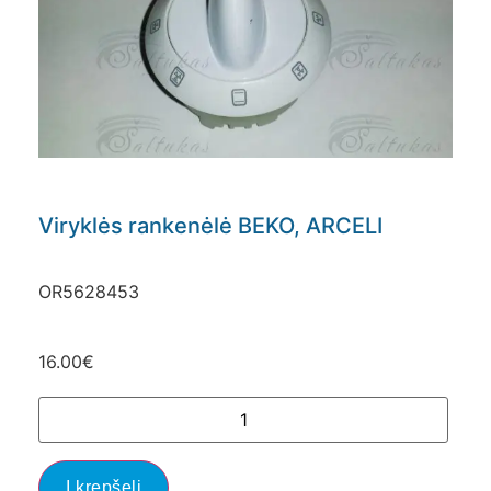
Viryklės rankenėlė BEKO, ARCELI
OR5628453
16.00
€
Į krepšelį