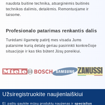
naudota buitine technika, atsarginėmis buitinės
technikos dalimis, detalėmis. Remontuojame ir
taisome.
Profesionalo patarimas renkantis dalis
Turėdami ilgametę patirtį mes visada Jums
patarsime kurią detalę geriau pasirinkti konkrečioje
situacijoje ir kas tiks būtent Jūsų poreikiui.
Užsiregistruokite naujienlaiškiui
El. paštu gaukite mūsų produktų naujienas ir
specialius