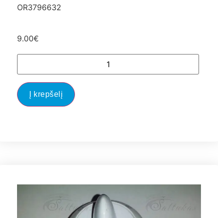
OR3796632
9.00
€
Į krepšelį