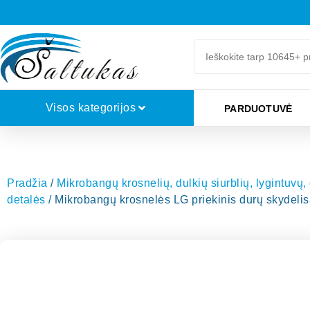
Visos kategorijos
PARDUOTUVĖ
Pradžia
/
Mikrobangų krosnelių, dulkių siurblių, lygintuvų,
detalės
/ Mikrobangų krosnelės LG priekinis durų skydelis s