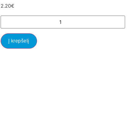
2.20
€
Į krepšelį