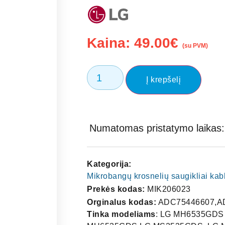
Kaina:
49.00
€
(su PVM)
Į krepšelį
Numatomas pristatymo laikas: 
Kategorija:
Mikrobangų krosnelių saugikliai kabl
Prekės kodas:
MIK206023
Orginalus kodas:
ADC75446607,A
Tinka modeliams
: LG MH6535GDS 