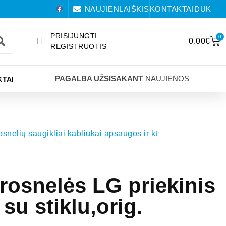
NAUJIENLAIŠKIS
KONTAKTAI
DUK
PRISIJUNGTI
0
0.00
€
REGISTRUOTIS
PAGALBA UŽSISAKANT
NAUJIENOS
TAI
snelių saugikliai kabliukai apsaugos ir kt
rosnelės LG priekinis
su stiklu,orig.