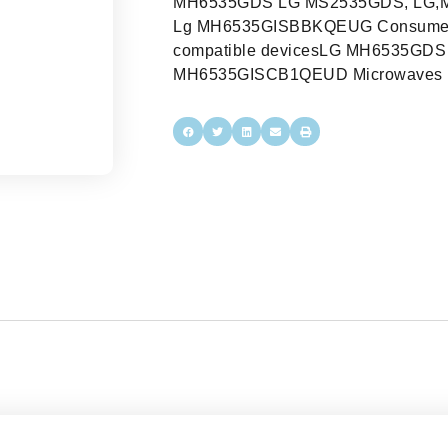
MH6535GDS LG MS2535GDS, LG,
Lg MH6535GISBBKQEUG Consumer 
compatible devicesLG MH6535G
MH6535GISCB1QEUD Microwaves 