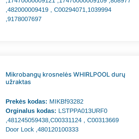
,17470000009121 ,17470000009109 ,808977
,482000009419 , C00294071,1039994
,9178007697
Mikrobangų krosnelės WHIRLPOOL durų
užraktas
Prekės kodas:
MIKBf93282
Orginalus kodas:
LSTPPA013URF0
,481245059438,C00331124 , C00313669
Door Lock ,480120100333