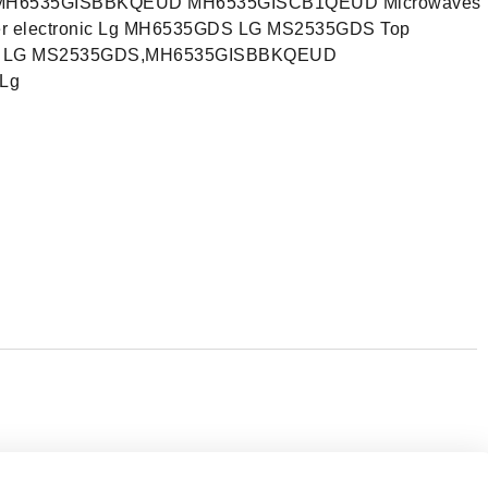
MH6535GISBBKQEUD MH6535GISCB1QEUD Microwaves
electronic Lg MH6535GDS LG MS2535GDS Top
DS LG MS2535GDS,MH6535GISBBKQEUD
Lg