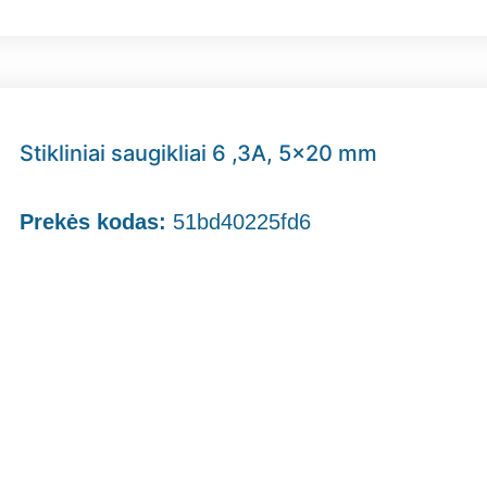
Stikliniai saugikliai 6 ,3A, 5×20 mm
Prekės kodas:
51bd40225fd6