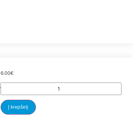
6.00
€
T,AMICA,BEKO/GRUNDIG/ARCELIK
Į krepšelį