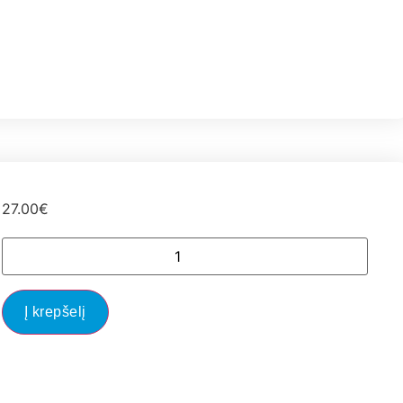
27.00
€
Į krepšelį