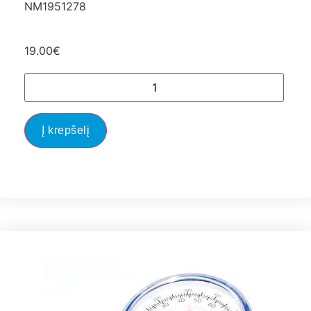
NM1951278
19.00
€
Į krepšelį