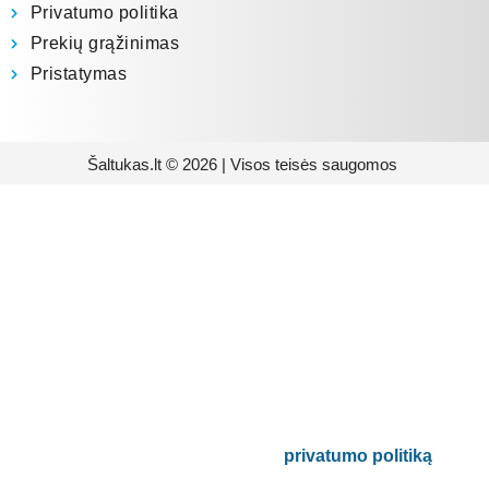
Privatumo politika
Prekių grąžinimas
Pristatymas
Šaltukas.lt © 2026 | Visos teisės saugomos
Prenumeruokite mūsų
naujienlaiškį
Būsite pirmieji informuoti apie naujausias
buitinės technikos tendencijas ir gausite
išskirtinių mūsų pasiūlymų.
Bus naudojamas pagal mūsų
privatumo politiką
.