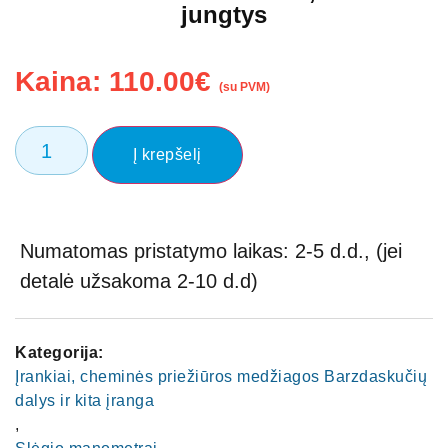
jungtys
Kaina:
110.00
€
(su PVM)
Į krepšelį
Numatomas pristatymo laikas: 2-5 d.d., (jei
detalė užsakoma 2-10 d.d)
Kategorija:
Įrankiai, cheminės priežiūros medžiagos Barzdaskučių
dalys ir kita įranga
,