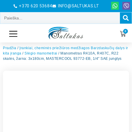
+370 620 53684
INFO@SALTUKAS.LT
0
Pradžia
/
Įrankiai, cheminės priežiūros medžiagos Barzdaskučių dalys ir
kita įranga
/
Slėgio manometrai
/ Manometras R410A, R407C, R22
skalės, žarna: 3x180cm, MASTERCOOL 93772-EB, 1/4″ SAE jungtys