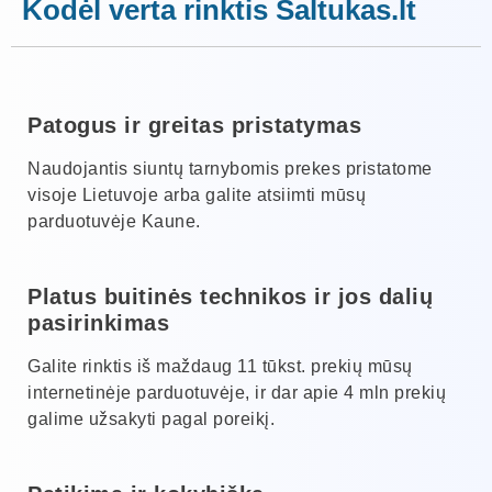
Kodėl verta rinktis Šaltukas.lt
Patogus ir greitas pristatymas
Naudojantis siuntų tarnybomis prekes pristatome
visoje Lietuvoje arba galite atsiimti mūsų
parduotuvėje Kaune.
Platus buitinės technikos ir jos dalių
pasirinkimas
Galite rinktis iš maždaug 11 tūkst. prekių mūsų
internetinėje parduotuvėje, ir dar apie 4 mln prekių
galime užsakyti pagal poreikį.