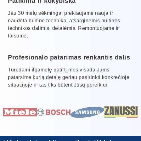
Patikima ir kokybiška
Jau 30 metų sėkmingai prekiaujame nauja ir
naudota buitine technika, atsarginėmis buitinės
technikos dalimis, detalėmis. Remontuojame ir
taisome.
Profesionalo patarimas renkantis dalis
Turėdami ilgametę patirtį mes visada Jums
patarsime kurią detalę geriau pasirinkti konkrečioje
situacijoje ir kas tiks būtent Jūsų poreikiui.