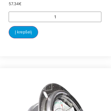
57.34
€
Į krepšelį