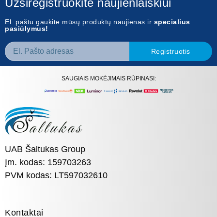
Užsiregistruokite naujienlaiškiui
El. paštu gaukite mūsų produktų naujienas ir
specialius
pasiūlymus!
Registruotis
SAUGIAIS MOKĖJIMAIS RŪPINASI:
UAB Šaltukas Group
Įm. kodas: 159703263
PVM kodas: LT597032610
Kontaktai