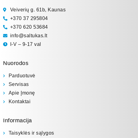
Veiverių g. 61b, Kaunas
+370 37 295804
+370 620 53684
info@saltukas.lt
I-V – 9-17 val
Nuorodos
Parduotuvė
Servisas
Apie Įmonę
Kontaktai
Informacija
Taisyklės ir sąlygos