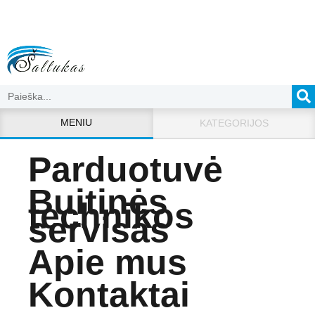
MENIU
KATEGORIJOS
Parduotuvė
Buitinės
technikos
servisas
Apie mus
Kontaktai