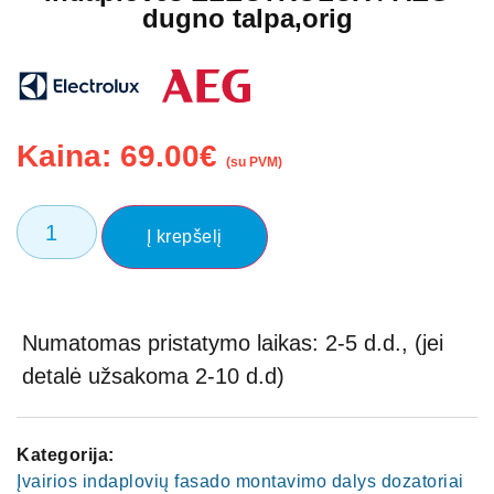
dugno talpa,orig
Kaina:
69.00
€
(su PVM)
Į krepšelį
Numatomas pristatymo laikas: 2-5 d.d., (jei
detalė užsakoma 2-10 d.d)
Kategorija:
Įvairios indaplovių fasado montavimo dalys dozatoriai