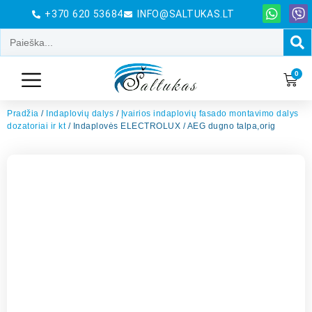
+370 620 53684
INFO@SALTUKAS.LT
0
Pradžia
/
Indaplovių dalys
/
Įvairios indaplovių fasado montavimo dalys
dozatoriai ir kt
/ Indaplovės ELECTROLUX / AEG dugno talpa,orig