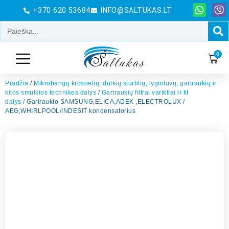
+370 620 53684
INFO@SALTUKAS.LT
0
Pradžia
/
Mikrobangų krosnelių, dulkių siurblių, lygintuvų, gartraukių ir
kitos smulkios technikos dalys
/
Gartraukių filtrai varikliai ir kt
dalys
/ Gartraukio SAMSUNG,ELICA,ADEK ,ELECTROLUX /
AEG,WHIRLPOOL/INDESIT kondensatorius