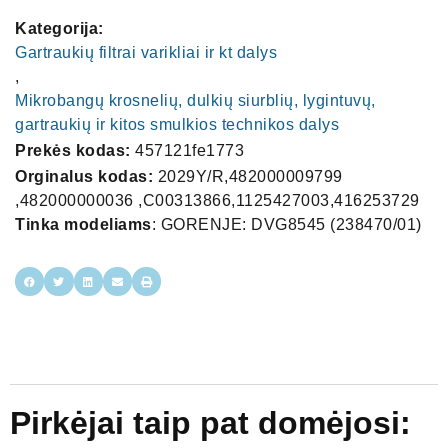
Kategorija:
Gartraukių filtrai varikliai ir kt dalys
,
Mikrobangų krosnelių, dulkių siurblių, lygintuvų,
gartraukių ir kitos smulkios technikos dalys
Prekės kodas:
457121fe1773
Orginalus kodas:
2029Y/R,482000009799
,482000000036 ,C00313866,1125427003,416253729
Tinka modeliams
: GORENJE: DVG8545 (238470/01)
Pirkėjai taip pat domėjosi: