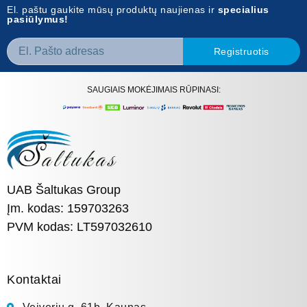
El. paštu gaukite mūsų produktų naujienas ir
specialius
pasiūlymus!
Registruotis
SAUGIAIS MOKĖJIMAIS RŪPINASI:
UAB Šaltukas Group
Įm. kodas: 159703263
PVM kodas: LT597032610
Kontaktai