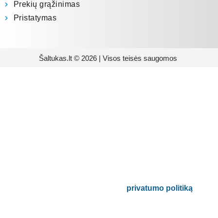
Prekių grąžinimas
Pristatymas
Šaltukas.lt © 2026 | Visos teisės saugomos
Prenumeruokite mūsų
naujienlaiškį
Būsite pirmieji informuoti apie naujausias
buitinės technikos tendencijas ir gausite
išskirtinių mūsų pasiūlymų.
Bus naudojamas pagal mūsų
privatumo politiką
.