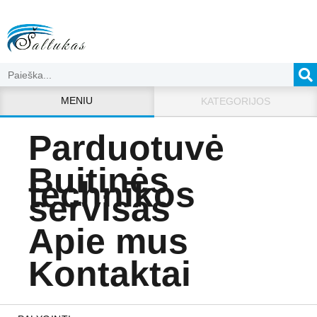
MENIU
KATEGORIJOS
Parduotuvė
Buitinės
technikos
servisas
Apie mus
Kontaktai