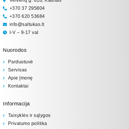
Veiverių g. 61b, Kaunas
+370 37 295804
+370 620 53684
info@saltukas.lt
I-V – 9-17 val
Nuorodos
Parduotuvė
Servisas
Apie Įmonę
Kontaktai
Informacija
Taisyklės ir sąlygos
Privatumo politika