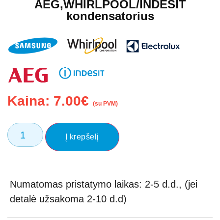
AEG,WHIRLPOOL/INDESIT
kondensatorius
Kaina:
7.00
€
(su PVM)
Į krepšelį
Numatomas pristatymo laikas: 2-5 d.d., (jei
detalė užsakoma 2-10 d.d)