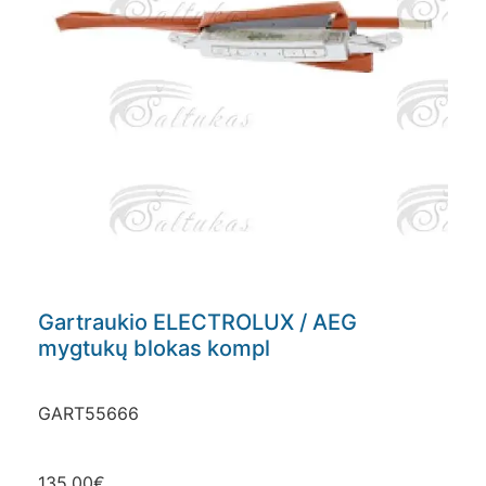
Gartraukio ELECTROLUX / AEG
mygtukų blokas kompl
GART55666
135.00
€