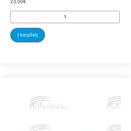
23.00
€
Į krepšelį