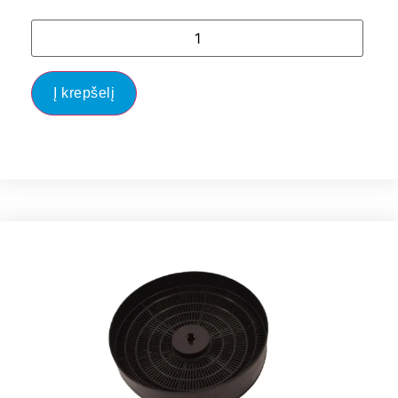
Į krepšelį