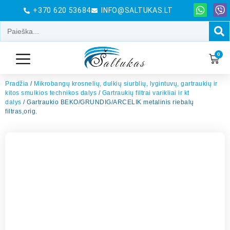
+370 620 53684
INFO@SALTUKAS.LT
0
Pradžia
/
Mikrobangų krosnelių, dulkių siurblių, lygintuvų, gartraukių ir
kitos smulkios technikos dalys
/
Gartraukių filtrai varikliai ir kt
dalys
/ Gartraukio BEKO/GRUNDIG/ARCELIK metalinis riebalų
filtras,orig.