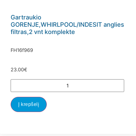
Gartraukio
GORENJE,WHIRLPOOL/INDESIT anglies
filtras,2 vnt komplekte
FH16f969
23.00
€
Į krepšelį