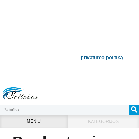
Prenumeruokite mūsų
naujienlaiškį
Būsite pirmieji informuoti apie naujausias
buitinės technikos tendencijas ir gausite
išskirtinių mūsų pasiūlymų.
Bus naudojamas pagal mūsų
privatumo politiką
.
MENIU
KATEGORIJOS