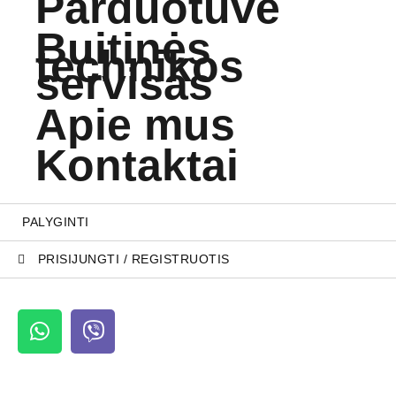
Parduotuvė
Buitinės
technikos
servisas
Apie mus
Kontaktai
PALYGINTI
PRISIJUNGTI / REGISTRUOTIS