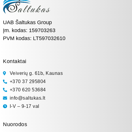
UAB Šaltukas Group
Įm. kodas: 159703263
PVM kodas: LT597032610
Kontaktai
Veiverių g. 61b, Kaunas
+370 37 295804
+370 620 53684
info@saltukas.lt
I-V – 9-17 val
Nuorodos