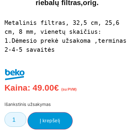
riebalų filtras,orig.
Metalinis filtras, 32,5 cm, 25,6 
cm, 8 mm, vienetų skaičius: 
1.Dėmesio prekė užsakoma ,terminas 
2-4-5 savaitės 
Kaina:
49.00
€
(su PVM)
Išankstinis užsakymas
Į krepšelį