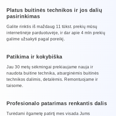
Platus buitinės technikos ir jos dalių
pasirinkimas
Galite rinktis iš maždaug 11 tūkst. prekių mūsų
internetinėje parduotuvėje, ir dar apie 4 mln prekių
galime užsakyti pagal poreikį.
Patikima ir kokybiška
Jau 30 metų sėkmingai prekiaujame nauja ir
naudota buitine technika, atsarginėmis buitinės
technikos dalimis, detalėmis. Remontuojame ir
taisome.
Profesionalo patarimas renkantis dalis
Turėdami ilgametę patirtį mes visada Jums