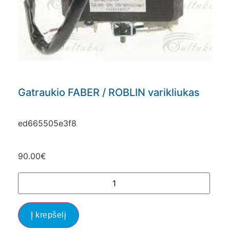
Gatraukio FABER / ROBLIN varikliukas
ed665505e3f8
90.00
€
Į krepšelį