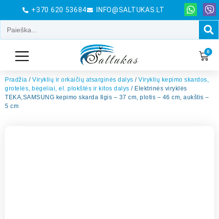
+370 620 53684
INFO@SALTUKAS.LT
0
Pradžia
/
Viryklių ir orkaičių atsarginės dalys
/
Viryklių kepimo skardos,
grotelės, bėgeliai, el. plokštės ir kitos dalys
/ Elektrinės viryklės
TEKA,SAMSUNG kepimo skarda Ilgis – 37 cm, plotis – 46 cm, aukštis –
5 cm