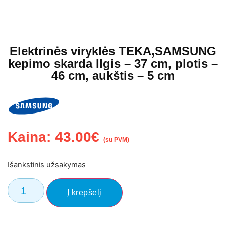
Elektrinės viryklės TEKA,SAMSUNG
kepimo skarda Ilgis – 37 cm, plotis –
46 cm, aukštis – 5 cm
Kaina:
43.00
€
(su PVM)
Išankstinis užsakymas
Į krepšelį