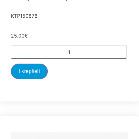
KTP150878
25.00
€
Į krepšelį