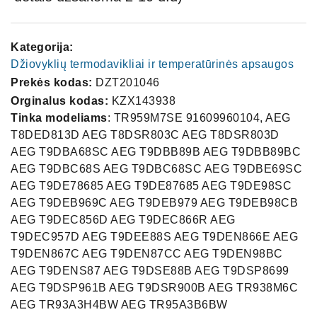
Kategorija:
Džiovyklių termodavikliai ir temperatūrinės apsaugos
Prekės kodas:
DZT201046
Orginalus kodas:
KZX143938
Tinka modeliams
: TR959M7SE 91609960104, AEG
T8DED813D AEG T8DSR803C AEG T8DSR803D
AEG T9DBA68SC AEG T9DBB89B AEG T9DBB89BC
AEG T9DBC68S AEG T9DBC68SC AEG T9DBE69SC
AEG T9DE78685 AEG T9DE87685 AEG T9DE98SC
AEG T9DEB969C AEG T9DEB979 AEG T9DEB98CB
AEG T9DEC856D AEG T9DEC866R AEG
T9DEC957D AEG T9DEE88S AEG T9DEN866E AEG
T9DEN867C AEG T9DEN87CC AEG T9DEN98BC
AEG T9DENS87 AEG T9DSE88B AEG T9DSP8699
AEG T9DSP961B AEG T9DSR900B AEG TR938M6C
AEG TR93A3H4BW AEG TR95A3B6BW