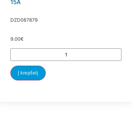
15A
DZD087879
9.00
€
Į krepšelį