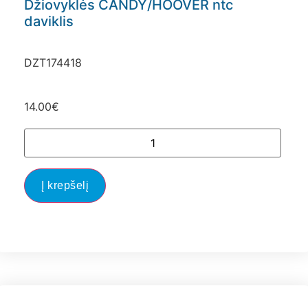
Džiovyklės CANDY/HOOVER ntc
daviklis
DZT174418
14.00
€
Į krepšelį