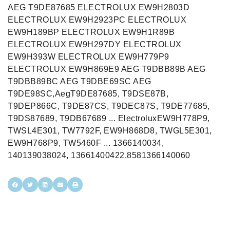
AEG T9DE87685 ELECTROLUX EW9H2803D
ELECTROLUX EW9H2923PC ELECTROLUX
EW9H189BP ELECTROLUX EW9H1R89B
ELECTROLUX EW9H297DY ELECTROLUX
EW9H393W ELECTROLUX EW9H779P9
ELECTROLUX EW9H869E9 AEG T9DBB89B AEG
T9DBB89BC AEG T9DBE69SC AEG
T9DE98SC,AegT9DE87685, T9DSE87B,
T9DEP866C, T9DE87CS, T9DEC87S, T9DE77685,
T9DS87689, T9DB67689 ... ElectroluxEW9H778P9,
TWSL4E301, TW7792F, EW9H868D8, TWGL5E301,
EW9H768P9, TW5460F ... 1366140034,
140139038024, 13661400422,8581366140060