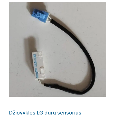
Džiovyklės LG durų sensorius