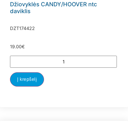
Džiovyklės CANDY/HOOVER ntc
daviklis
DZT174422
19.00
€
Į krepšelį