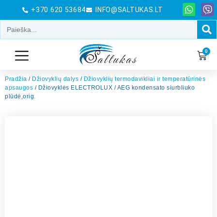
+370 620 53684
INFO@SALTUKAS.LT
0
Pradžia
/
Džiovyklių dalys
/
Džiovyklių termodavikliai ir temperatūrinės
apsaugos
/ Džiovyklės ELECTROLUX / AEG kondensato siurbliuko
plūdė,orig.