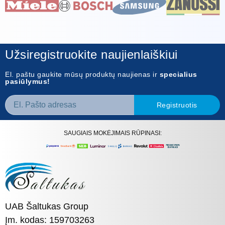
Užsiregistruokite naujienlaiškiui
El. paštu gaukite mūsų produktų naujienas ir
specialius
pasiūlymus!
Registruotis
SAUGIAIS MOKĖJIMAIS RŪPINASI:
UAB Šaltukas Group
Įm. kodas: 159703263