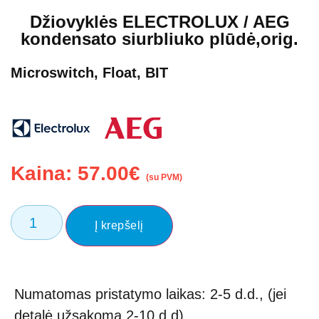
Džiovyklės ELECTROLUX / AEG
kondensato siurbliuko plūdė,orig.
Microswitch, Float, BIT
Kaina:
57.00
€
(su PVM)
Į krepšelį
Numatomas pristatymo laikas: 2-5 d.d., (jei
detalė užsakoma 2-10 d.d)