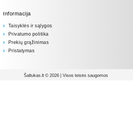
Informacija
Taisyklės ir sąlygos
Privatumo politika
Prekių grąžinimas
Pristatymas
Šaltukas.lt © 2026 | Visos teisės saugomos
Prenumeruokite mūsų
naujienlaiškį
Būsite pirmieji informuoti apie naujausias
buitinės technikos tendencijas ir gausite