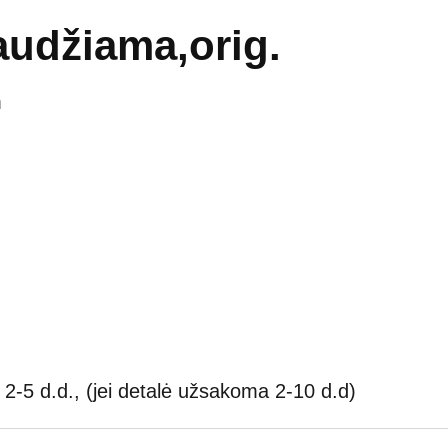
audžiama,orig.
m
2-5 d.d., (jei detalė užsakoma 2-10 d.d)