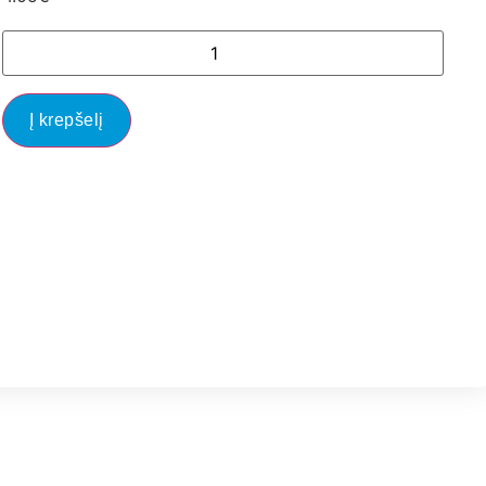
Į krepšelį