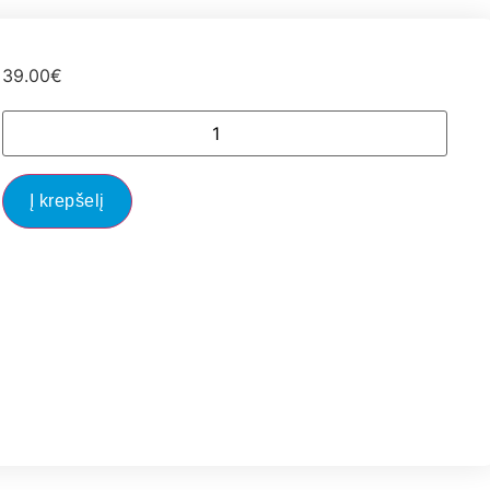
39.00
€
Į krepšelį