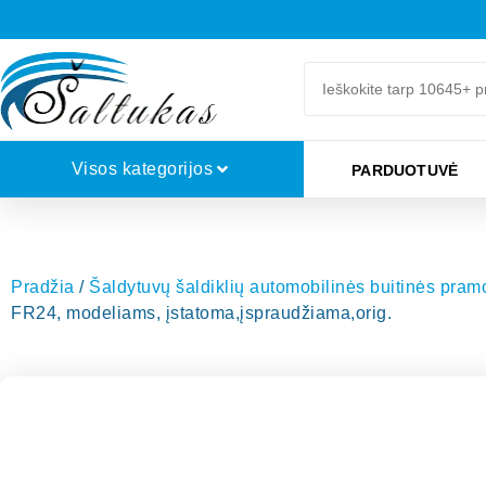
Visos kategorijos
PARDUOTUVĖ
Pradžia
/
Šaldytuvų šaldiklių automobilinės buitinės pra
FR24, modeliams, įstatoma,įspraudžiama,orig.