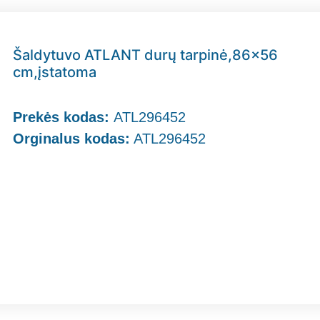
Šaldytuvo ATLANT durų tarpinė,86×56
cm,įstatoma
Prekės kodas:
ATL296452
Orginalus kodas:
ATL296452