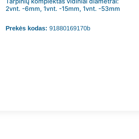
Tarpinių komplektas vidiniai diametrai:
2vnt. -6mm, 1vnt. -15mm, 1vnt. -53mm
Prekės kodas:
91880169170b