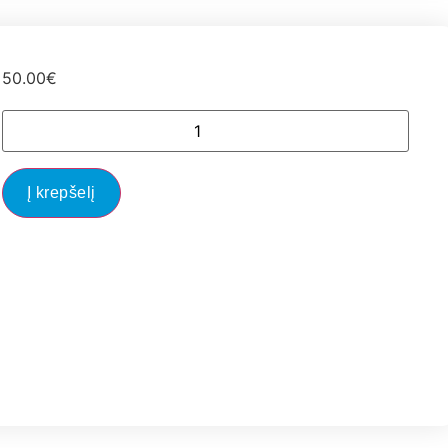
50.00
€
Į krepšelį