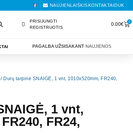
NAUJIENLAIŠKIS
KONTAKTAI
DUK
PRISIJUNGTI
0
0.00
€
REGISTRUOTIS
PAGALBA UŽSISAKANT
NAUJIENOS
TAI
/ Durų tarpinė SNAIGĖ, 1 vnt, 1010x520mm, FR240,
SNAIGĖ, 1 vnt,
FR240, FR24,