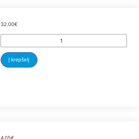
32.00
€
Į krepšelį
4.05
€