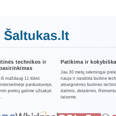
 Šaltukas.lt
itinės technikos ir
Patikima ir kokybišk
 pasirinkimas
Jau 30 metų sėkmingai pre
s iš maždaug 11 tūkst.
nauja ir naudota buitine tec
internetinėje parduotuvėje,
atsarginėmis buitinės techn
 mln prekių galime užsakyti
dalimis, detalėmis. Remontu
.
taisome.