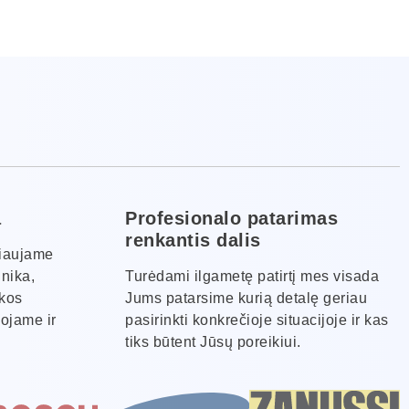
a
Profesionalo patarimas
renkantis dalis
kiaujame
hnika,
Turėdami ilgametę patirtį mes visada
ikos
Jums patarsime kurią detalę geriau
ojame ir
pasirinkti konkrečioje situacijoje ir kas
tiks būtent Jūsų poreikiui.