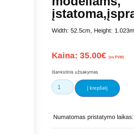
modeliams,
įstatoma,įspr
Width: 52.5cm, Height: 1.023
Kaina:
35.00
€
(su PVM)
Išankstinis užsakymas
Į krepšelį
Numatomas pristatymo laikas: 