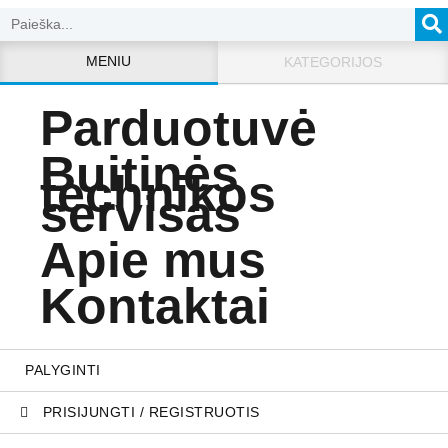
MENIU
KATEGORIJOS
Parduotuvė
Buitinės
technikos
servisas
Apie mus
Kontaktai
PALYGINTI
PRISIJUNGTI / REGISTRUOTIS