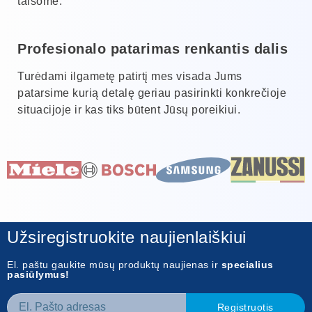
taisome.
Profesionalo patarimas renkantis dalis
Turėdami ilgametę patirtį mes visada Jums
patarsime kurią detalę geriau pasirinkti konkrečioje
situacijoje ir kas tiks būtent Jūsų poreikiui.
Užsiregistruokite naujienlaiškiui
El. paštu gaukite mūsų produktų naujienas ir
specialius
pasiūlymus!
Registruotis