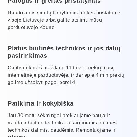
Patogus ir greitas pristatymas
Naudojantis siuntų tarnybomis prekes pristatome
visoje Lietuvoje arba galite atsiimti mūsų
parduotuvėje Kaune.
Platus buitinės technikos ir jos dalių
pasirinkimas
Galite rinktis iš maždaug 11 tūkst. prekių mūsų
internetinėje parduotuvėje, ir dar apie 4 mln prekių
galime užsakyti pagal poreikį.
Patikima ir kokybiška
Jau 30 metų sėkmingai prekiaujame nauja ir
naudota buitine technika, atsarginėmis buitinės
technikos dalimis, detalėmis. Remontuojame ir