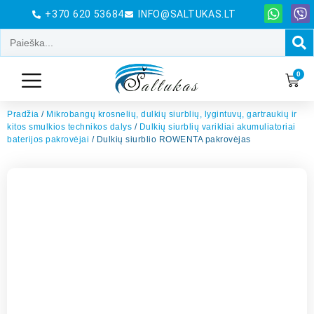
+370 620 53684
INFO@SALTUKAS.LT
0
Pradžia
/
Mikrobangų krosnelių, dulkių siurblių, lygintuvų, gartraukių ir
kitos smulkios technikos dalys
/
Dulkių siurblių varikliai akumuliatoriai
baterijos pakrovėjai
/ Dulkių siurblio ROWENTA pakrovėjas