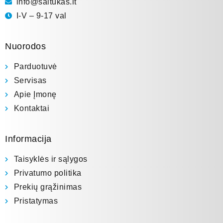
info@saltukas.lt
I-V – 9-17 val
Nuorodos
Parduotuvė
Servisas
Apie Įmonę
Kontaktai
Informacija
Taisyklės ir sąlygos
Privatumo politika
Prekių grąžinimas
Pristatymas