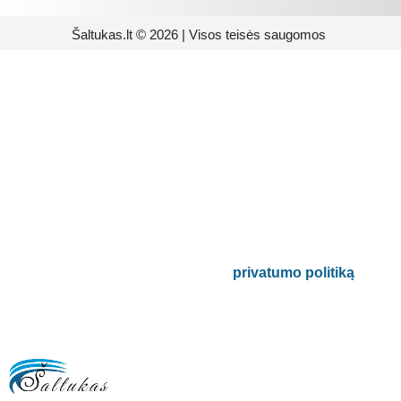
Šaltukas.lt © 2026 | Visos teisės saugomos
Prenumeruokite mūsų
naujienlaiškį
Būsite pirmieji informuoti apie naujausias
buitinės technikos tendencijas ir gausite
išskirtinių mūsų pasiūlymų.
Bus naudojamas pagal mūsų
privatumo politiką
.