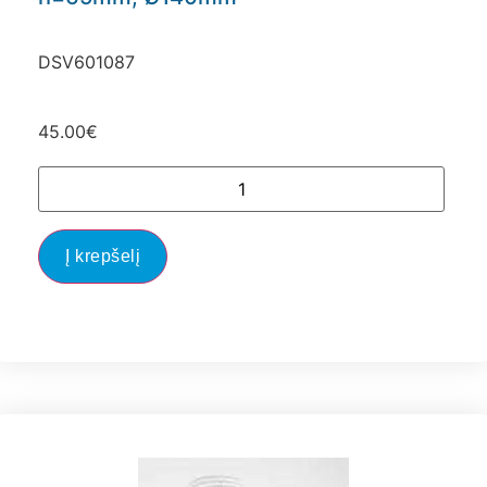
DSV601087
45.00
€
Į krepšelį