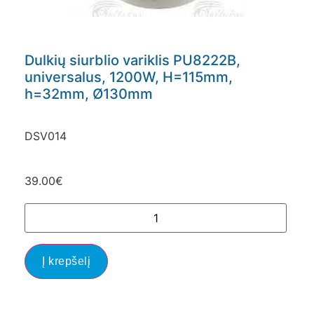
Dulkių siurblio variklis PU8222B,
universalus, 1200W, H=115mm,
h=32mm, Ø130mm
DSV014
39.00
€
Į krepšelį