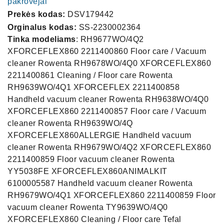
pakrovėjai
Prekės kodas:
DSV179442
Orginalus kodas:
SS-2230002364
Tinka modeliams
: RH9677WO/4Q2
XFORCEFLEX860 2211400860 Floor care / Vacuum
cleaner Rowenta RH9678WO/4Q0 XFORCEFLEX860
2211400861 Cleaning / Floor care Rowenta
RH9639WO/4Q1 XFORCEFLEX 2211400858
Handheld vacuum cleaner Rowenta RH9638WO/4Q0
XFORCEFLEX860 2211400857 Floor care / Vacuum
cleaner Rowenta RH9639WO/4Q
XFORCEFLEX860ALLERGIE Handheld vacuum
cleaner Rowenta RH9679WO/4Q2 XFORCEFLEX860
2211400859 Floor vacuum cleaner Rowenta
YY5038FE XFORCEFLEX860ANIMALKIT
6100005587 Handheld vacuum cleaner Rowenta
RH9679WO/4Q1 XFORCEFLEX860 2211400859 Floor
vacuum cleaner Rowenta TY9639WO/4Q0
XFORCEFLEX860 Cleaning / Floor care Tefal