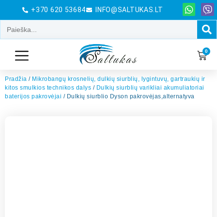
+370 620 53684
INFO@SALTUKAS.LT
0
Pradžia
/
Mikrobangų krosnelių, dulkių siurblių, lygintuvų, gartraukių ir
kitos smulkios technikos dalys
/
Dulkių siurblių varikliai akumuliatoriai
baterijos pakrovėjai
/ Dulkių siurblio Dyson pakrovėjas,alternatyva