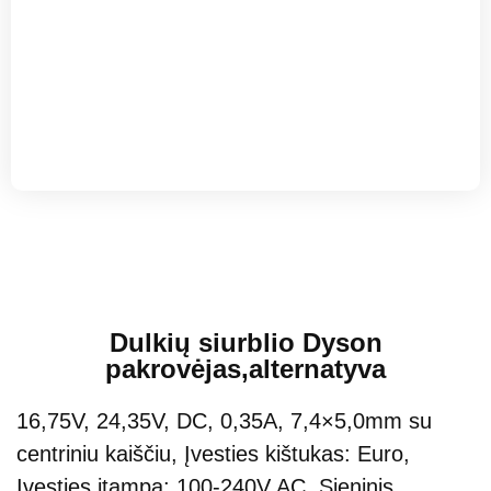
Dulkių siurblio Dyson
pakrovėjas,alternatyva
16,75V, 24,35V, DC, 0,35A, 7,4×5,0mm su
centriniu kaiščiu, Įvesties kištukas: Euro,
Įvesties įtampa: 100-240V AC, Sieninis