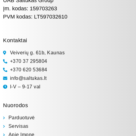
UAB Šaltukas Group
Įm. kodas: 159703263
PVM kodas: LT597032610
Kontaktai
Veiverių g. 61b, Kaunas
+370 37 295804
+370 620 53684
info@saltukas.lt
I-V – 9-17 val
Nuorodos
Parduotuvė
Servisas
Apie Įmonę