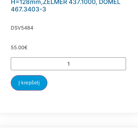
H=128mm,ZELMER 437.1000, DOMEL
467.3403-3
DSV5484
55.00
€
Į krepšelį