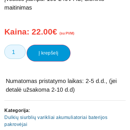
maitinimas
Kaina:
22.00
€
(su PVM)
Į krepšelį
Numatomas pristatymo laikas: 2-5 d.d., (jei
detalė užsakoma 2-10 d.d)
Kategorija:
Dulkių siurblių varikliai akumuliatoriai baterijos
pakrovėjai