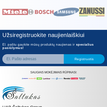
Užsiregistruokite naujienlaiškiui
El. paštu gaukite mūsų produktų naujienas ir
specialius
pasiūlymus!
Registruotis
SAUGIAIS MOKĖJIMAIS RŪPINASI: