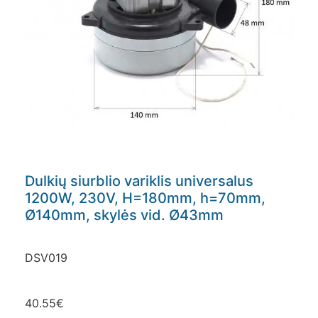
Dulkių siurblio variklis universalus
1200W, 230V, H=180mm, h=70mm,
Ø140mm, skylės vid. Ø43mm
DSV019
40.55
€