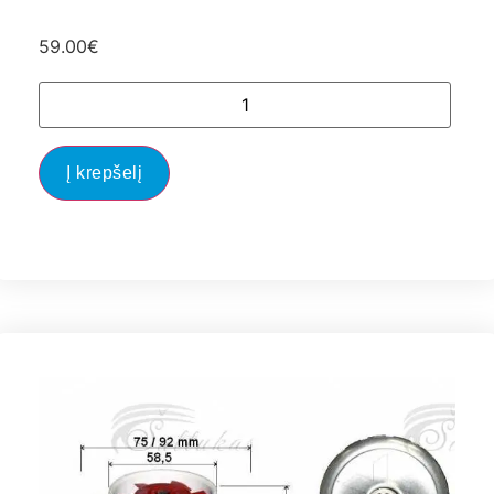
59.00
€
Į krepšelį