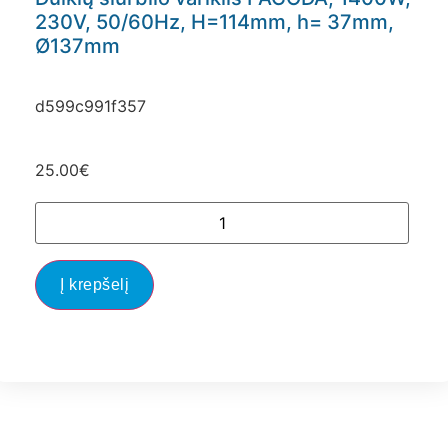
230V, 50/60Hz, H=114mm, h= 37mm,
Ø137mm
d599c991f357
25.00
€
Į krepšelį