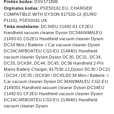
Prekės kodas:
DSV171806
Orginalus kodas:
PSE50161 EU, CHARGER
COMPATIBLE WITH DYSON 917530-12 (EURO
PLUG), PSE50161 UK
Tinka modeliams
: DC34EU 21492-01 CF2EU
Handheld vacuum cleaner Dyson DC34ANIMALEU
21493-01 CG2EU Handheld vacuum cleaner Dyson
DC34 Mini-/ Batterie -/ Car vacuum cleaner Dyson
DC34CARBOATEU CG3-EU 2149401 Handheld
vacuum cleaner Dyson,Dyson DC30, DC31, DC34,
DC35, DC43H, DC44, DC45, DC56 Handheld 2-Pin
Mains Battery Charger, 917530-12,Dyson DC30 / DC31
/ DC34 / DC35 / DC43H / DC45,DC34 Mini-/ Batterie -/
Car vacuum cleaner Dyson DC34ANIMALEU CG2-EU
2149301 Handheld vacuum cleaner Dyson DC34EU
21492-01 CF2EU Handheld vacuum cleaner Dyson
DC34CARBOATEU CG3-EU 2149401 Handheld
vacuum cleaner Dyson