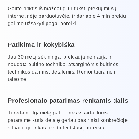
Galite rinktis iš maždaug 11 tūkst. prekių mūsų
internetinėje parduotuvėje, ir dar apie 4 mln prekių
galime užsakyti pagal poreikį.
Patikima ir kokybiška
Jau 30 metų sėkmingai prekiaujame nauja ir
naudota buitine technika, atsarginėmis buitinės
technikos dalimis, detalėmis. Remontuojame ir
taisome.
Profesionalo patarimas renkantis dalis
Turėdami ilgametę patirtį mes visada Jums
patarsime kurią detalę geriau pasirinkti konkrečioje
situacijoje ir kas tiks būtent Jūsų poreikiui.