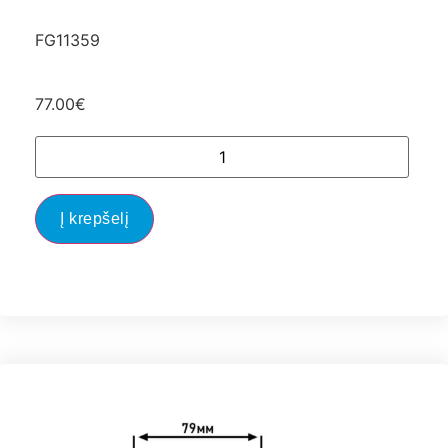
FG11359
77.00
€
Į krepšelį