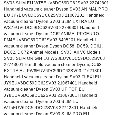
SV03 SLIM EU WT5EUV6DC59DC62SV03 22742801
Handheld vacuum cleaner Dyson SV03 ANIMAL PRO
EU JY7EUV6DC59DC62SV03 21067201 Handheld
vacuum cleaner Dyson SV03 SLIM EXTRA EU
WS7EUV6DC59DC62SV03 22746301 Handheld
vacuum cleaner Dyson DC62ANIMALPROEURO
FM4EUV6DC59DC62SV03 6495201 Handheld
vacuum cleaner Dyson,Dyson DC58, DC59, DC61,
DC62, DC72 Animal Models, SV03, All V6 Models
SV03 SLIM ORIGIN EU WS8EUV6DC59DC62SV03
22748001 Handheld vacuum cleaner Dyson,DC62
EXTRA EU PW8EUV6DC59DC62SV03 21621301
Handheld vacuum cleaner Dyson SV03 FLEXI EU
JY9EUV6DC59DC62SV03 21067401 Handheld
vacuum cleaner Dyson SV03 UP TOP EU
JY8EUV6DC59DC62SV03 21067301 Handheld
vacuum cleaner Dyson SV03 SLIM EU
WT5EUV6DC59DC62SV03 22742801 Handheld
vacuum cleaner Dyson SV03 SLIM PRO EU