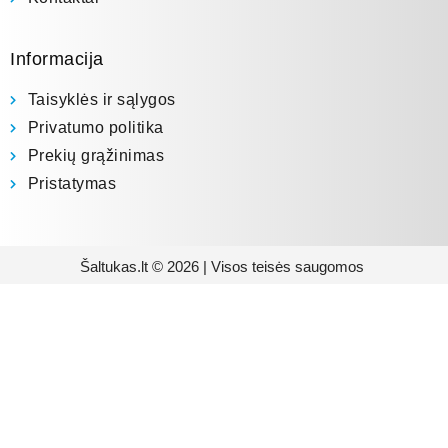
Informacija
Taisyklės ir sąlygos
Privatumo politika
Prekių grąžinimas
Pristatymas
Šaltukas.lt © 2026 | Visos teisės saugomos
Prenumeruokite mūsų
naujienlaiškį
Būsite pirmieji informuoti apie naujausias