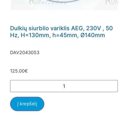
Dulkių siurblio variklis AEG, 230V , 50
Hz, H=130mm, h=45mm, Ø140mm
DAV2043053
125.00
€
Į krepšelį