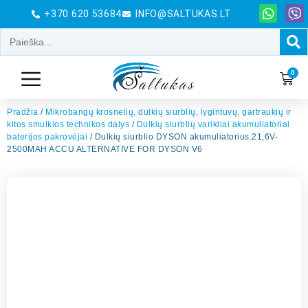
+370 620 53684
INFO@SALTUKAS.LT
0
Pradžia
/
Mikrobangų krosnelių, dulkių siurblių, lygintuvų, gartraukių ir
kitos smulkios technikos dalys
/
Dulkių siurblių varikliai akumuliatoriai
baterijos pakrovėjai
/ Dulkių siurblio DYSON akumuliatorius.21,6V-
2500MAH ACCU ALTERNATIVE FOR DYSON V6