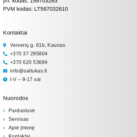
Įm. kodas: 159703263
PVM kodas: LT597032610
Kontaktai
Veiverių g. 61b, Kaunas
+370 37 295804
+370 620 53684
info@saltukas.lt
I-V – 9-17 val
Nuorodos
Parduotuvė
Servisas
Apie Įmonę
Kontaktai