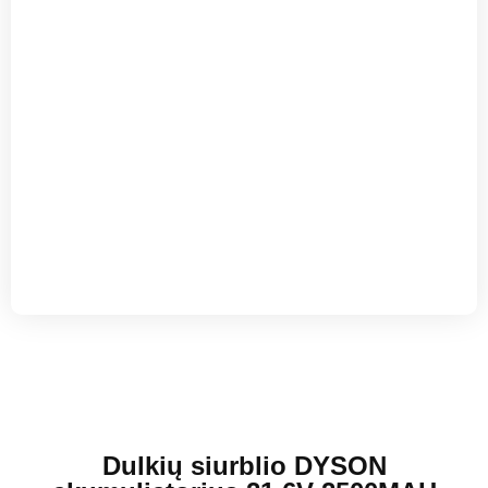
Dulkių siurblio DYSON