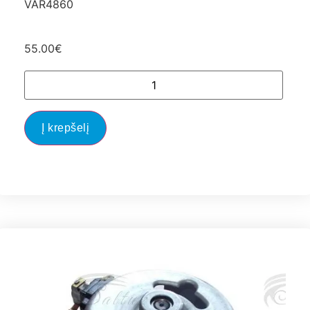
VAR4860
55.00
€
Į krepšelį