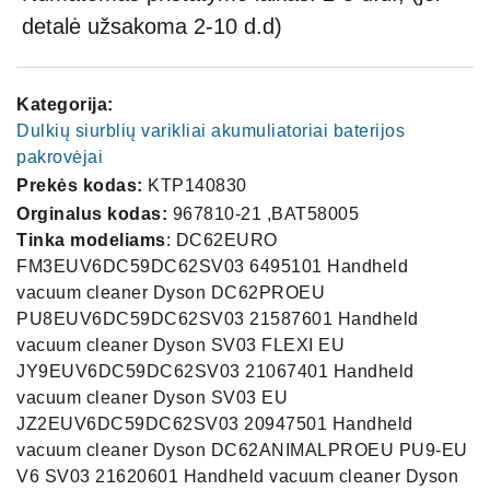
detalė užsakoma 2-10 d.d)
Kategorija:
Dulkių siurblių varikliai akumuliatoriai baterijos
pakrovėjai
Prekės kodas:
KTP140830
Orginalus kodas:
967810-21 ,BAT58005
Tinka modeliams
: DC62EURO
FM3EUV6DC59DC62SV03 6495101 Handheld
vacuum cleaner Dyson DC62PROEU
PU8EUV6DC59DC62SV03 21587601 Handheld
vacuum cleaner Dyson SV03 FLEXI EU
JY9EUV6DC59DC62SV03 21067401 Handheld
vacuum cleaner Dyson SV03 EU
JZ2EUV6DC59DC62SV03 20947501 Handheld
vacuum cleaner Dyson DC62ANIMALPROEU PU9-EU
V6 SV03 21620601 Handheld vacuum cleaner Dyson