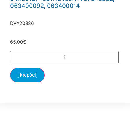
063400092, 063400014
DVX20386
65.00
€
Į krepšelį