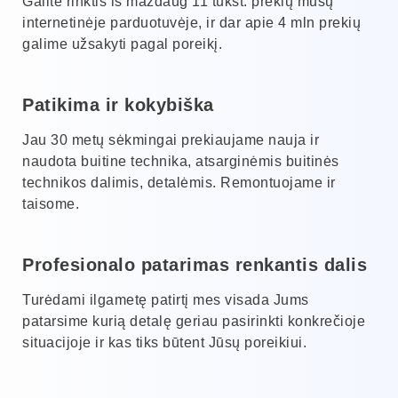
Galite rinktis iš maždaug 11 tūkst. prekių mūsų
internetinėje parduotuvėje, ir dar apie 4 mln prekių
galime užsakyti pagal poreikį.
Patikima ir kokybiška
Jau 30 metų sėkmingai prekiaujame nauja ir
naudota buitine technika, atsarginėmis buitinės
technikos dalimis, detalėmis. Remontuojame ir
taisome.
Profesionalo patarimas renkantis dalis
Turėdami ilgametę patirtį mes visada Jums
patarsime kurią detalę geriau pasirinkti konkrečioje
situacijoje ir kas tiks būtent Jūsų poreikiui.