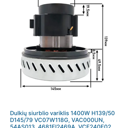
Dulkių siurblio variklis 1400W H139/50
D145/79 VC07W118G, VAC000UN,
54AS013, 4681FI2469A, VCF240E02,