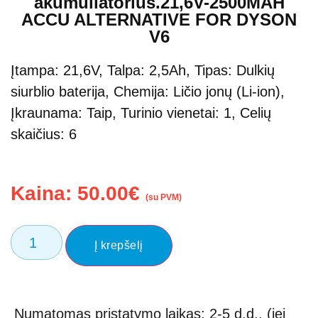
akumuliatorius.21,6V-2500MAH
ACCU ALTERNATIVE FOR DYSON
V6
Įtampa: 21,6V, Talpa: 2,5Ah, Tipas: Dulkių
siurblio baterija, Chemija: Ličio jonų (Li-ion),
Įkraunama: Taip, Turinio vienetai: 1, Celių
skaičius: 6
Kaina:
50.00
€
(su PVM)
Į krepšelį
Numatomas pristatymo laikas: 2-5 d.d., (jei