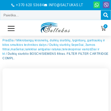
+370 620 53684
INFO@SALTUKAS.LT
0
Pradžia
/
Mikrobangų krosnelių, dulkių siurblių, lygintuvų, gartraukių ir
kitos smulkios technikos dalys
/
Dulkių siurblių šepečiai, žarnos
filtrai,maišeliai,laikikliai antgaliai ratukai,teleskopiniai vamzdžiai ir
kt
/ Dulkių siurblio BOSCH/SIEMENS filtras. FILTER FILTER CARTRIDGE
COMPL.