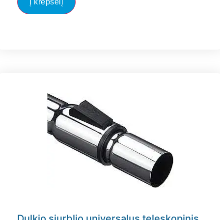
Į krepšelį
Dulkio siurblio universalus teleskopinis