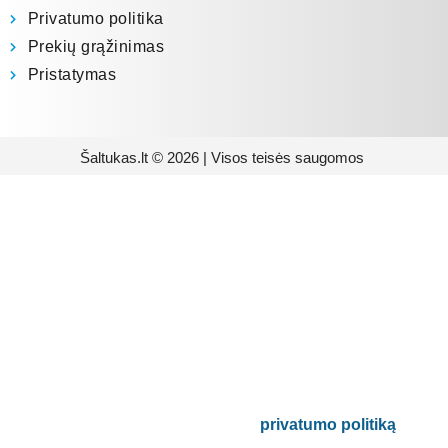
Privatumo politika
Prekių grąžinimas
Pristatymas
Šaltukas.lt © 2026 | Visos teisės saugomos
Prenumeruokite mūsų
naujienlaiškį
Būsite pirmieji informuoti apie naujausias
buitinės technikos tendencijas ir gausite
išskirtinių mūsų pasiūlymų.
Bus naudojamas pagal mūsų
privatumo politiką
.