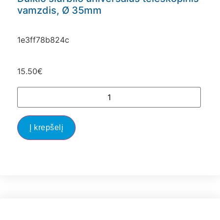
vamzdis, Ø 35mm
1e3ff78b824c
15.50
€
Į krepšelį