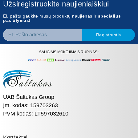
Užsiregistruokite naujienlaiškiui
El. paštu gaukite mūsų produktų naujienas ir
specialius
pasiūlymus!
Registruotis
SAUGIAIS MOKĖJIMAIS RŪPINASI:
UAB Šaltukas Group
Įm. kodas: 159703263
PVM kodas: LT597032610
Kontaktai