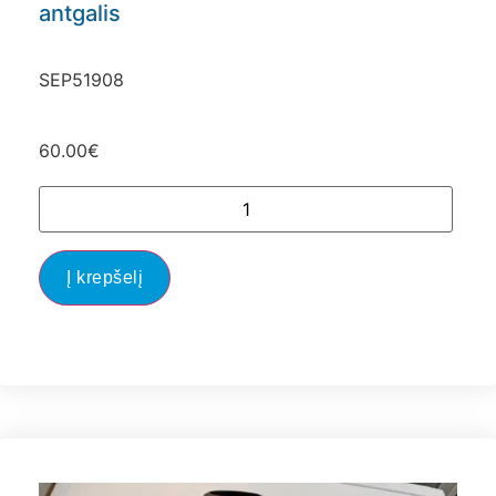
antgalis
SEP51908
60.00
€
Į krepšelį