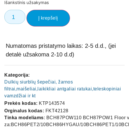
Išankstinis užsakymas
Į krepšelį
Numatomas pristatymo laikas: 2-5 d.d., (jei
detalė užsakoma 2-10 d.d)
Kategorija:
Dulkių siurblių šepečiai, žarnos
filtrai,maišeliai,laikikliai antgaliai ratukai,teleskopiniai
vamzdžiai ir kt
Prekės kodas:
KTP143574
Orginalus kodas:
FKT42128
Tinka modeliams
: BCH87POW110 BCH87POW1 Floor vac
za:BCH86PET2/10BCH86HYGAU/10BCH86PET1/10BC