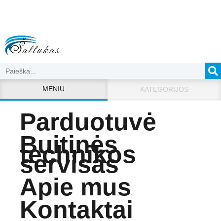
MENIU
KATEGORIJOS
Parduotuvė
Buitinės
technikos
servisas
Apie mus
Kontaktai