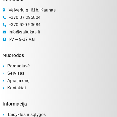
Veiverių g. 61b, Kaunas
+370 37 295804
+370 620 53684
info@saltukas.lt
I-V – 9-17 val
Nuorodos
Parduotuvė
Servisas
Apie Įmonę
Kontaktai
Informacija
Taisyklės ir sąlygos