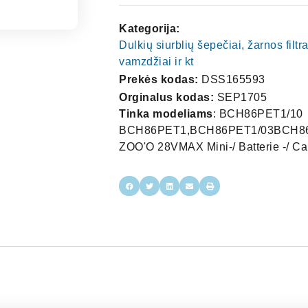
Kategorija:
Dulkių siurblių šepečiai, žarnos filtra
vamzdžiai ir kt
Prekės kodas:
DSS165593
Orginalus kodas:
SEP1705
Tinka modeliams
: BCH86PET1/10
BCH86PET1,BCH86PET1/03BCH86
ZOO'O 28VMAX Mini-/ Batterie -/ 