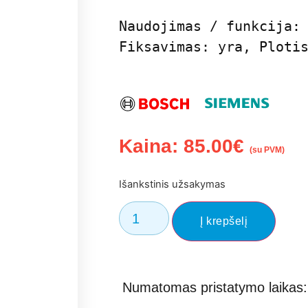
Naudojimas / funkcija: 
Fiksavimas: yra, Ploti
Kaina:
85.00
€
(su PVM)
Išankstinis užsakymas
Į krepšelį
Numatomas pristatymo laikas: 