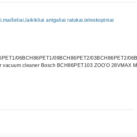
i,maišeliai,laikikliai antgaliai ratukai,teleskopiniai
PET1/06BCH86PET1/09BCH86PET2/03BCH86PET2/06B
Car vacuum cleaner Bosch BCH86PET103 ZOO'O 28VMAX Min