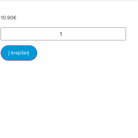
10.90
€
Į krepšelį