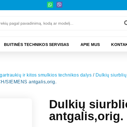
BUITINĖS TECHNIKOS SERVISAS
APIE MUS
KONTAK
 gartraukių ir kitos smulkios technikos dalys
/
Dulkių siurblių 
CH/SIEMENS antgalis,orig.
Dulkių siurb
antgalis,orig.