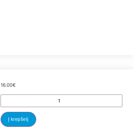
16.00
€
Į krepšelį