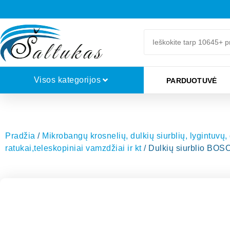
Visos kategorijos
PARDUOTUVĖ
Pradžia
/
Mikrobangų krosnelių, dulkių siurblių, lygintuvų,
ratukai,teleskopiniai vamzdžiai ir kt
/ Dulkių siurblio BOS