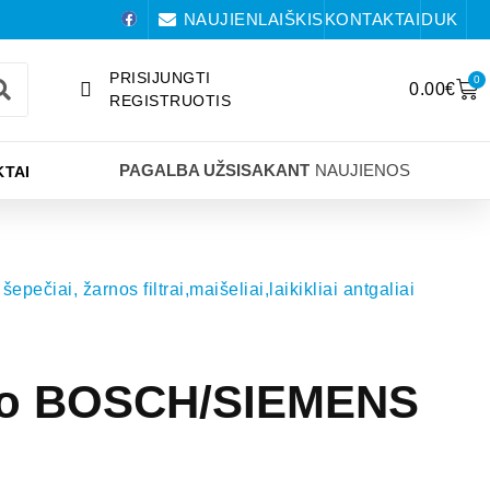
NAUJIENLAIŠKIS
KONTAKTAI
DUK
PRISIJUNGTI
0
0.00
€
REGISTRUOTIS
PAGALBA UŽSISAKANT
NAUJIENOS
TAI
šepečiai, žarnos filtrai,maišeliai,laikikliai antgaliai
lio BOSCH/SIEMENS