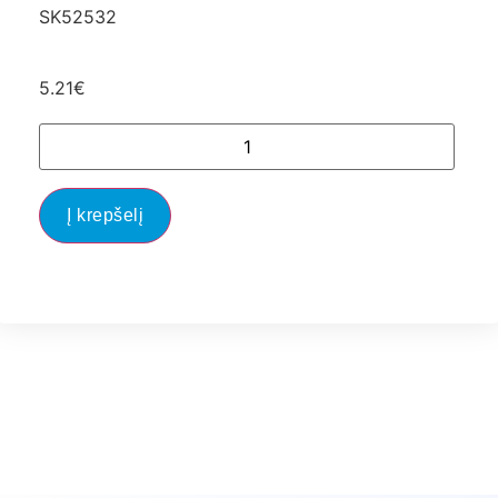
SK52532
5.21
€
Į krepšelį