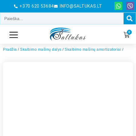
+370 620 53684
INFO@SALTUKAS.LT
0
Pradžia
/
Skalbimo mašinų dalys
/
Skalbimo mašinų amortizatoriai
/