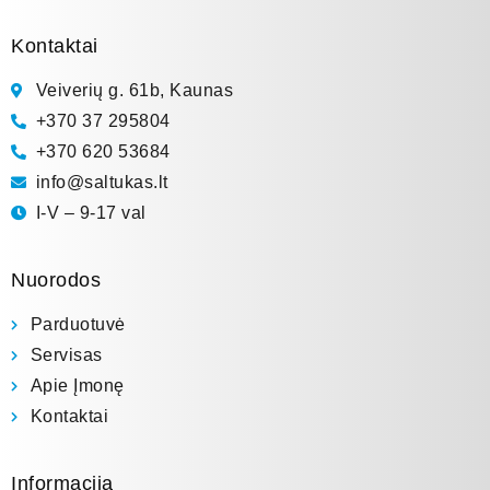
Kontaktai
Veiverių g. 61b, Kaunas
+370 37 295804
+370 620 53684
info@saltukas.lt
I-V – 9-17 val
Nuorodos
Parduotuvė
Servisas
Apie Įmonę
Kontaktai
Informacija