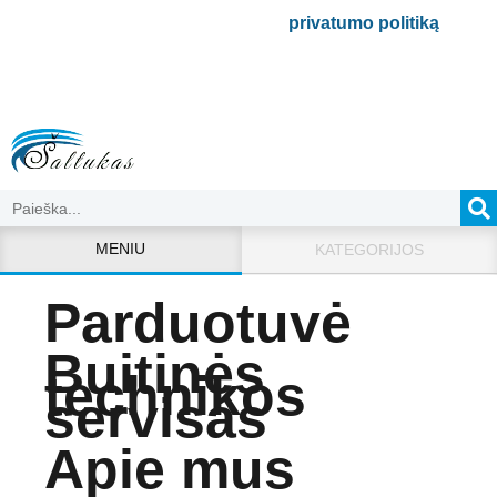
Bus naudojamas pagal mūsų
privatumo politiką
.
MENIU
KATEGORIJOS
Parduotuvė
Buitinės
technikos
servisas
Apie mus