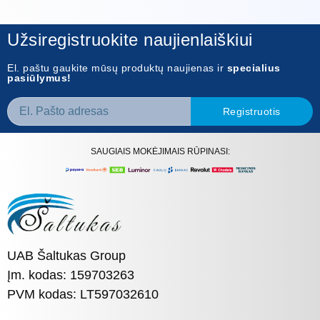
Užsiregistruokite naujienlaiškiui
El. paštu gaukite mūsų produktų naujienas ir
specialius
pasiūlymus!
Registruotis
SAUGIAIS MOKĖJIMAIS RŪPINASI:
UAB Šaltukas Group
Įm. kodas: 159703263
PVM kodas: LT597032610