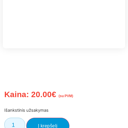
Kaina:
20.00
€
(su PVM)
Išankstinis užsakymas
Į krepšelį