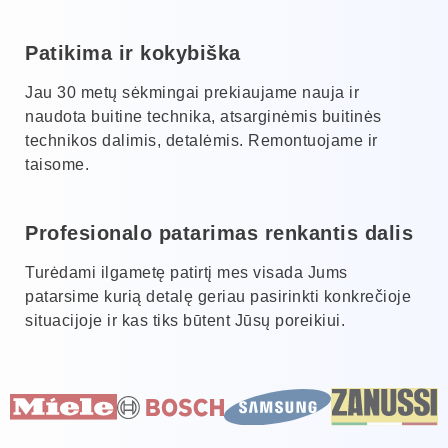
Patikima ir kokybiška
Jau 30 metų sėkmingai prekiaujame nauja ir
naudota buitine technika, atsarginėmis buitinės
technikos dalimis, detalėmis. Remontuojame ir
taisome.
Profesionalo patarimas renkantis dalis
Turėdami ilgametę patirtį mes visada Jums
patarsime kurią detalę geriau pasirinkti konkrečioje
situacijoje ir kas tiks būtent Jūsų poreikiui.