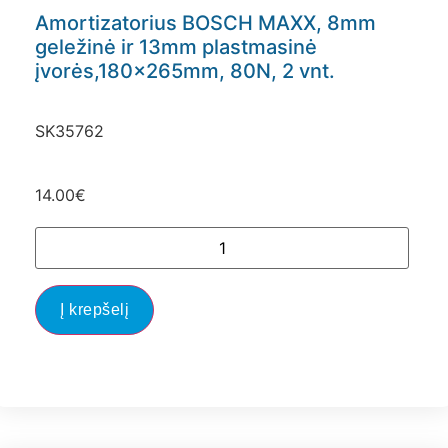
Amortizatorius BOSCH MAXX, 8mm
geležinė ir 13mm plastmasinė
įvorės,180x265mm, 80N, 2 vnt.
SK35762
14.00
€
Į krepšelį