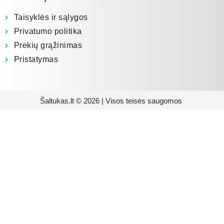
Taisyklės ir sąlygos
Privatumo politika
Prekių grąžinimas
Pristatymas
Šaltukas.lt © 2026 | Visos teisės saugomos
Prenumeruokite mūsų
naujienlaiškį
Būsite pirmieji informuoti apie naujausias
buitinės technikos tendencijas ir gausite
išskirtinių mūsų pasiūlymų.