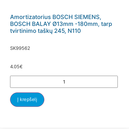
Amortizatorius BOSCH SIEMENS,
BOSCH BALAY Ø13mm -180mm, tarp
tvirtinimo taškų 245, N110
SK99562
4.05
€
Į krepšelį