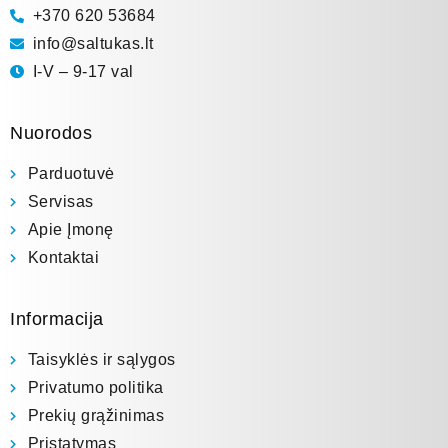
+370 620 53684
info@saltukas.lt
I-V – 9-17 val
Nuorodos
Parduotuvė
Servisas
Apie Įmonę
Kontaktai
Informacija
Taisyklės ir sąlygos
Privatumo politika
Prekių grąžinimas
Pristatymas