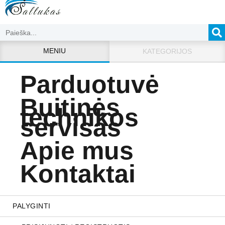
MENIU
KATEGORIJOS
Parduotuvė
Buitinės
technikos
servisas
Apie mus
Kontaktai
PALYGINTI