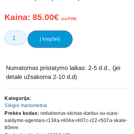
Kaina:
85.00
€
(su PVM)
Į krepšelį
Numatomas pristatymo laikas: 2-5 d.d., (jei
detalė užsakoma 2-10 d.d)
Kategorija:
Slėgio manometrai
Prekės kodas:
reduktorius-skirtas-darbui-su-siais-
saldymo-agentais-r134a-r404a-r407c-r22-r507a-skale-
80mm