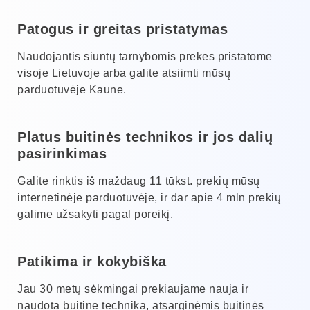
Patogus ir greitas pristatymas
Naudojantis siuntų tarnybomis prekes pristatome
visoje Lietuvoje arba galite atsiimti mūsų
parduotuvėje Kaune.
Platus buitinės technikos ir jos dalių
pasirinkimas
Galite rinktis iš maždaug 11 tūkst. prekių mūsų
internetinėje parduotuvėje, ir dar apie 4 mln prekių
galime užsakyti pagal poreikį.
Patikima ir kokybiška
Jau 30 metų sėkmingai prekiaujame nauja ir
naudota buitine technika, atsarginėmis buitinės