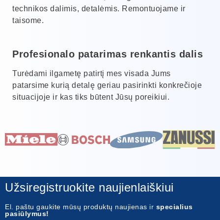
technikos dalimis, detalėmis. Remontuojame ir
taisome.
Profesionalo patarimas renkantis dalis
Turėdami ilgametę patirtį mes visada Jums
patarsime kurią detalę geriau pasirinkti konkrečioje
situacijoje ir kas tiks būtent Jūsų poreikiui.
Užsiregistruokite naujienlaiškiui
El. paštu gaukite mūsų produktų naujienas ir
specialius
pasiūlymus!