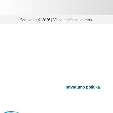
Šaltukas.lt © 2026 | Visos teisės saugomos
Prenumeruokite mūsų
naujienlaiškį
Būsite pirmieji informuoti apie naujausias
buitinės technikos tendencijas ir gausite
išskirtinių mūsų pasiūlymų.
Bus naudojamas pagal mūsų
privatumo politiką
.