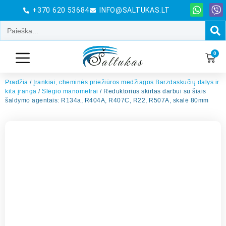
+370 620 53684
INFO@SALTUKAS.LT
0
Pradžia
/
Įrankiai, cheminės priežiūros medžiagos Barzdaskučių dalys ir
kita įranga
/
Slėgio manometrai
/ Reduktorius skirtas darbui su šiais
šaldymo agentais: R134a, R404A, R407C, R22, R507A, skalė 80mm