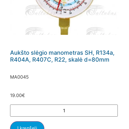
Aukšto slėgio manometras SH, R134a,
R404A, R407C, R22, skalė d=80mm
MA0045
19.00
€
Į krepšelį