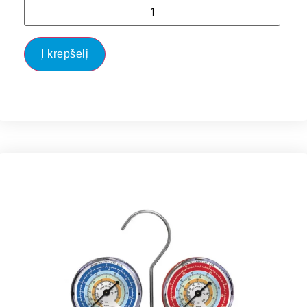
Į krepšelį