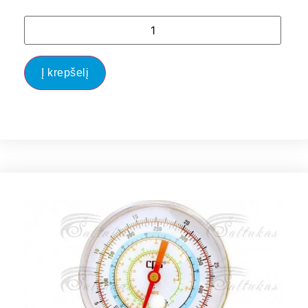
Į krepšelį