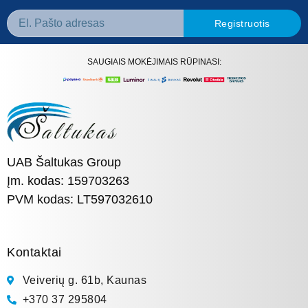
Registruotis
SAUGIAIS MOKĖJIMAIS RŪPINASI:
UAB Šaltukas Group
Įm. kodas: 159703263
PVM kodas: LT597032610
Kontaktai
Veiverių g. 61b, Kaunas
+370 37 295804