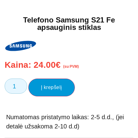
Telefono Samsung S21 Fe
apsauginis stiklas
Kaina:
24.00
€
(su PVM)
Į krepšelį
Numatomas pristatymo laikas: 2-5 d.d., (jei
detalė užsakoma 2-10 d.d)