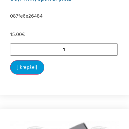
087fe6e26484
15.00
€
Į krepšelį