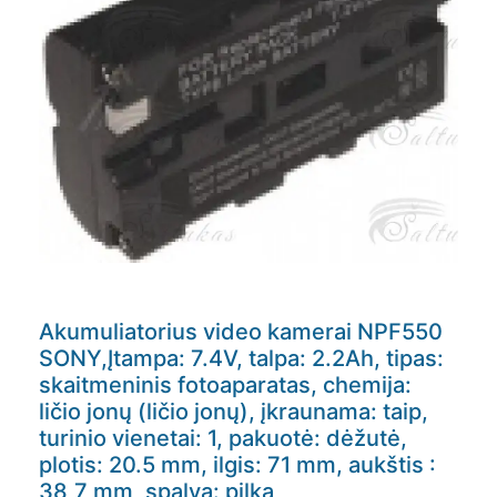
Akumuliatorius video kamerai NPF550
SONY,Įtampa: 7.4V, talpa: 2.2Ah, tipas:
skaitmeninis fotoaparatas, chemija:
ličio jonų (ličio jonų), įkraunama: taip,
turinio vienetai: 1, pakuotė: dėžutė,
plotis: 20.5 mm, ilgis: 71 mm, aukštis :
38,7 mm, spalva: pilka