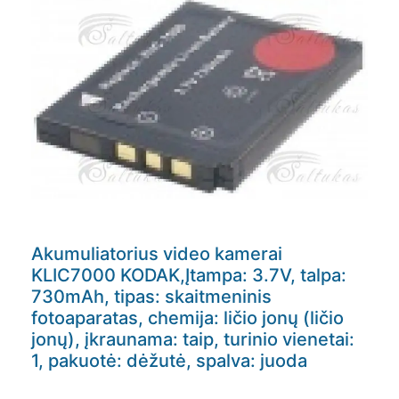
Akumuliatorius video kamerai
KLIC7000 KODAK,Įtampa: 3.7V, talpa:
730mAh, tipas: skaitmeninis
fotoaparatas, chemija: ličio jonų (ličio
jonų), įkraunama: taip, turinio vienetai:
1, pakuotė: dėžutė, spalva: juoda