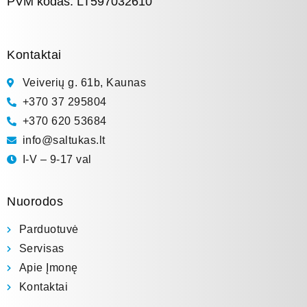
PVM kodas: LT597032610
Kontaktai
Veiverių g. 61b, Kaunas
+370 37 295804
+370 620 53684
info@saltukas.lt
I-V – 9-17 val
Nuorodos
Parduotuvė
Servisas
Apie Įmonę
Kontaktai