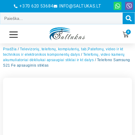
+370 620 53684
INFO@SALTUKAS.LT
0
Pradžia
/
Televizorių, telefonų, kompiuterių, tab,Patefonų, video ir kt
technikos ir elektronikos komponentų dalys
/
Telefonų, video kamerų
akumuliatoriai dėkliukai apsaugiai stiklai ir kt dalys
/ Telefono Samsung
S21 Fe apsauginis stiklas