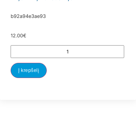
b92a94e3ae93
12.00
€
Į krepšelį