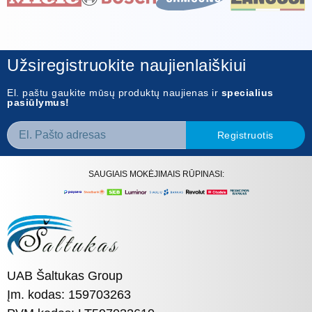
Užsiregistruokite naujienlaiškiui
El. paštu gaukite mūsų produktų naujienas ir
specialius
pasiūlymus!
Registruotis
SAUGIAIS MOKĖJIMAIS RŪPINASI:
UAB Šaltukas Group
Įm. kodas: 159703263