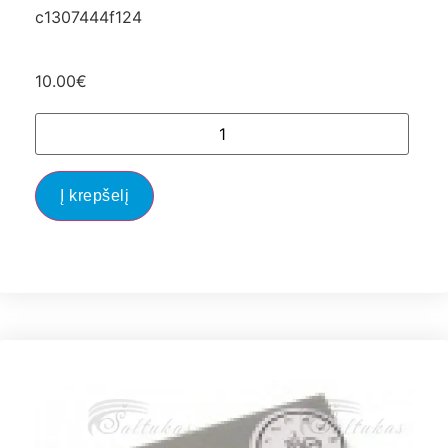
c1307444f124
10.00
€
Į krepšelį