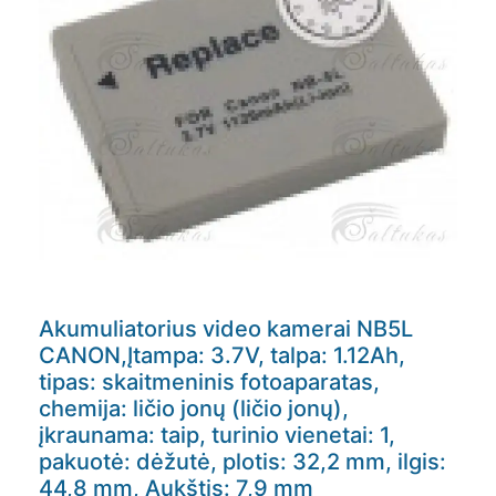
Akumuliatorius video kamerai NB5L
CANON,Įtampa: 3.7V, talpa: 1.12Ah,
tipas: skaitmeninis fotoaparatas,
chemija: ličio jonų (ličio jonų),
įkraunama: taip, turinio vienetai: 1,
pakuotė: dėžutė, plotis: 32,2 mm, ilgis:
44,8 mm, Aukštis: 7,9 mm