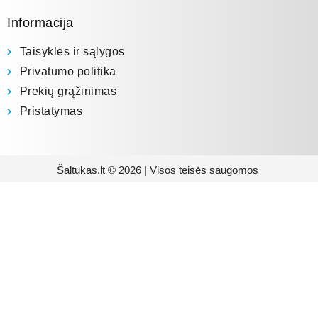
Informacija
Taisyklės ir sąlygos
Privatumo politika
Prekių grąžinimas
Pristatymas
Šaltukas.lt © 2026 | Visos teisės saugomos
Prenumeruokite mūsų
naujienlaiškį
Būsite pirmieji informuoti apie naujausias
buitinės technikos tendencijas ir gausite