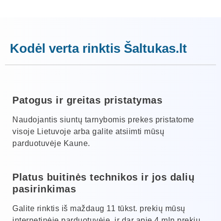
Kodėl verta rinktis Šaltukas.lt
Patogus ir greitas pristatymas
Naudojantis siuntų tarnybomis prekes pristatome
visoje Lietuvoje arba galite atsiimti mūsų
parduotuvėje Kaune.
Platus buitinės technikos ir jos dalių
pasirinkimas
Galite rinktis iš maždaug 11 tūkst. prekių mūsų
internetinėje parduotuvėje, ir dar apie 4 mln prekių