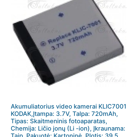
Akumuliatorius video kamerai KLIC7001
KODAK,Įtampa: 3.7V, Talpa: 720mAh,
Tipas: Skaitmeninis fotoaparatas,
Chemija: Ličio jonų (Li -ion), Įkraunama:
Taip, Pakuotė: Kartoninė, Plotis: 39,5