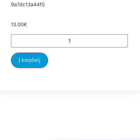
9a7dc13a44f0
13.00
€
Į krepšelį