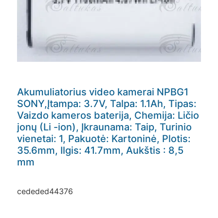
Akumuliatorius video kamerai NPBG1
SONY,Įtampa: 3.7V, Talpa: 1.1Ah, Tipas:
Vaizdo kameros baterija, Chemija: Ličio
jonų (Li -ion), Įkraunama: Taip, Turinio
vienetai: 1, Pakuotė: Kartoninė, Plotis:
35.6mm, Ilgis: 41.7mm, Aukštis : 8,5
mm
cededed44376