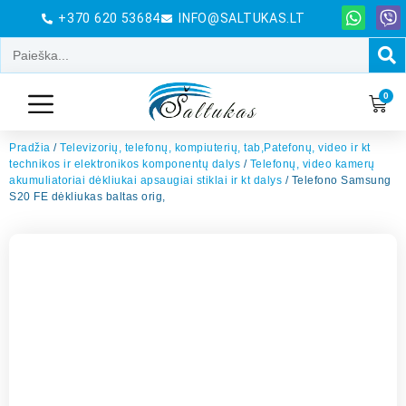
+370 620 53684
INFO@SALTUKAS.LT
0
Pradžia
/
Televizorių, telefonų, kompiuterių, tab,Patefonų, video ir kt
technikos ir elektronikos komponentų dalys
/
Telefonų, video kamerų
akumuliatoriai dėkliukai apsaugiai stiklai ir kt dalys
/ Telefono Samsung
S20 FE dėkliukas baltas orig,