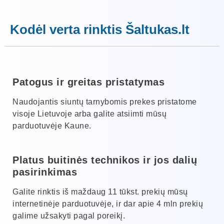
Kodėl verta rinktis Šaltukas.lt
Patogus ir greitas pristatymas
Naudojantis siuntų tarnybomis prekes pristatome
visoje Lietuvoje arba galite atsiimti mūsų
parduotuvėje Kaune.
Platus buitinės technikos ir jos dalių
pasirinkimas
Galite rinktis iš maždaug 11 tūkst. prekių mūsų
internetinėje parduotuvėje, ir dar apie 4 mln prekių
galime užsakyti pagal poreikį.