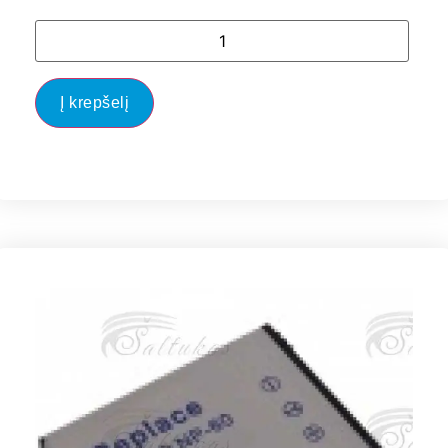
Į krepšelį