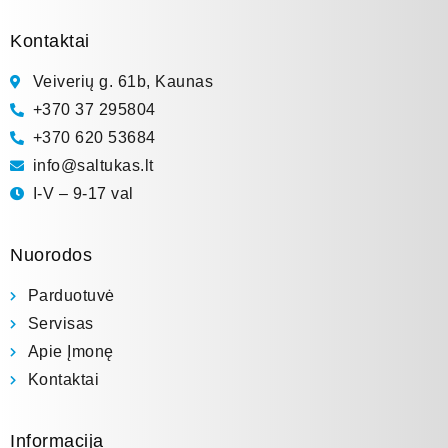
Kontaktai
Veiverių g. 61b, Kaunas
+370 37 295804
+370 620 53684
info@saltukas.lt
I-V – 9-17 val
Nuorodos
Parduotuvė
Servisas
Apie Įmonę
Kontaktai
Informacija