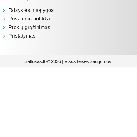
Taisyklės ir sąlygos
Privatumo politika
Prekių grąžinimas
Pristatymas
Šaltukas.lt © 2026 | Visos teisės saugomos
Prenumeruokite mūsų
naujienlaiškį
Būsite pirmieji informuoti apie naujausias
buitinės technikos tendencijas ir gausite
išskirtinių mūsų pasiūlymų.