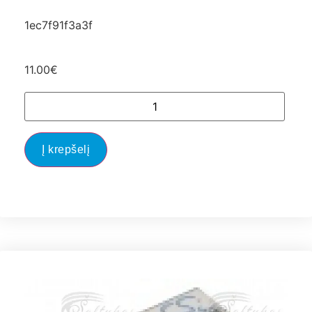
1ec7f91f3a3f
11.00
€
Į krepšelį