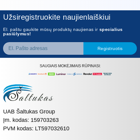
Užsiregistruokite naujienlaiškiui
El. paštu gaukite mūsų produktų naujienas ir
specialius
pasiūlymus!
Registruotis
SAUGIAIS MOKĖJIMAIS RŪPINASI:
UAB Šaltukas Group
Įm. kodas: 159703263
PVM kodas: LT597032610