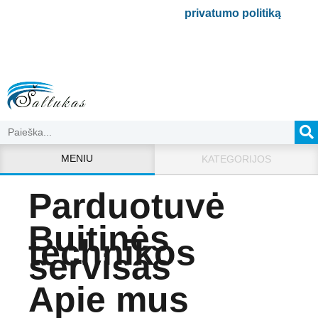
Bus naudojamas pagal mūsų
privatumo politiką
.
MENIU
KATEGORIJOS
Parduotuvė
Buitinės
technikos
servisas
Apie mus