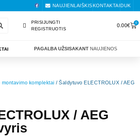
NAUJIENLAIŠKIS
KONTAKTAI
DUK
PRISIJUNGTI
0
0.00
€
REGISTRUOTIS
PAGALBA UŽSISAKANT
NAUJIENOS
TAI
do montavimo komplektai
/ Šaldytuvo ELECTROLUX / AEG
LECTROLUX / AEG
vyris