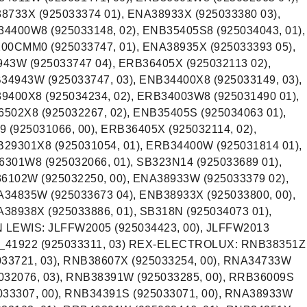
8733X (925033374 01), ENA38933X (925033380 03),
4400W8 (925033148, 02), ENB35405S8 (925034043, 01),
00CMM0 (925033747, 01), ENA38935X (925033393 05),
43W (925033747 04), ERB36405X (925032113 02),
4943W (925033747, 03), ENB34400X8 (925033149, 03),
9400X8 (925034234, 02), ERB34003W8 (925031490 01),
502X8 (925032267, 02), ENB35405S (925034063 01),
 (925031066, 00), ERB36405X (925032114, 02),
29301X8 (925031054, 01), ERB34400W (925031814 01),
301W8 (925032066, 01), SB323N14 (925033689 01),
6102W (925032250, 00), ENA38933W (925033379 02),
34835W (925033673 04), ENB38933X (925033800, 00),
38938X (925033886, 01), SB318N (925034073 01),
 LEWIS: JLFFW2005 (925034423, 00), JLFFW2013
94_41922 (925033311, 03) REX-ELECTROLUX: RNB38351Z
033721, 03), RNB38607X (925033254, 00), RNA34733W
032076, 03), RNB38391W (925033285, 00), RRB36009S
033307, 00), RNB34391S (925033071, 00), RNA38933W