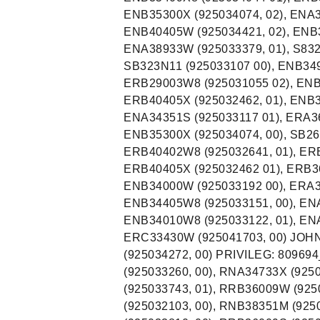
ENB35300X (925034074, 02), ENA3
ENB40405W (925034421, 02), ENB3
ENA38933W (925033379, 01), S832
SB323N11 (925033107 00), ENB349
ERB29003W8 (925031055 02), ENB3
ERB40405X (925032462, 01), ENB3
ENA34351S (925033117 01), ERA36
ENB35300X (925034074, 00), SB269
ERB40402W8 (925032641, 01), ERB
ERB40405X (925032462 01), ERB36
ENB34000W (925033192 00), ERA3
ENB34405W8 (925033151, 00), ENA
ENB34010W8 (925033122, 01), ENA
ERC33430W (925041703, 00) JOHN
(925034272, 00) PRIVILEG: 8096
(925033260, 00), RNA34733X (925
(925033743, 01), RRB36009W (925
(925032103, 00), RNB38351M (925