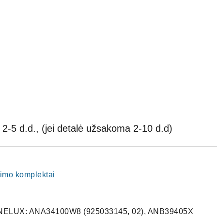
2-5 d.d., (jei detalė užsakoma 2-10 d.d)
vimo komplektai
ELUX: ANA34100W8 (925033145, 02), ANB39405X