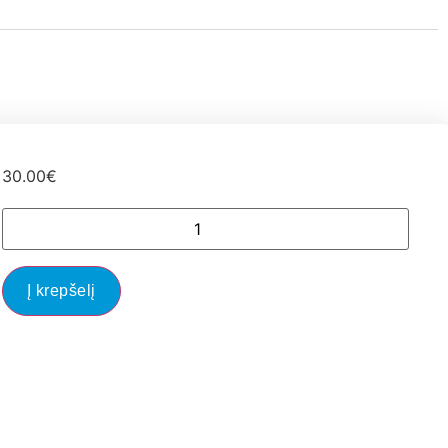
30.00
€
Į krepšelį