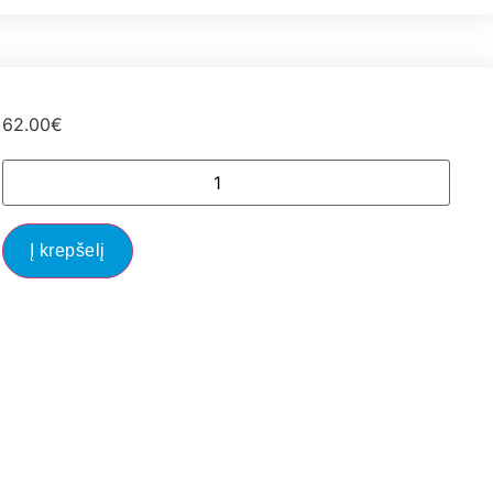
62.00
€
Į krepšelį