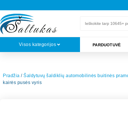
Visos kategorijos
PARDUOTUVĖ
Pradžia
/
Šaldytuvų šaldiklių automobilinės buitinės pra
kairės pusės vyris