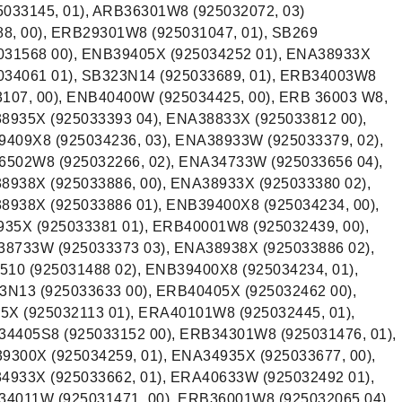
5033145, 01), ARB36301W8 (925032072, 03)
, 00), ERB29301W8 (925031047, 01), SB269
031568 00), ENB39405X (925034252 01), ENA38933X
034061 01), SB323N14 (925033689, 01), ERB34003W8
3107, 00), ENB40400W (925034425, 00), ERB 36003 W8,
8935X (925033393 04), ENA38833X (925033812 00),
409X8 (925034236, 03), ENA38933W (925033379, 02),
6502W8 (925032266, 02), ENA34733W (925033656 04),
938X (925033886, 00), ENA38933X (925033380 02),
938X (925033886 01), ENB39400X8 (925034234, 00),
35X (925033381 01), ERB40001W8 (925032439, 00),
38733W (925033373 03), ENA38938X (925033886 02),
510 (925031488 02), ENB39400X8 (925034234, 01),
N13 (925033633 00), ERB40405X (925032462 00),
5X (925032113 01), ERA40101W8 (925032445, 01),
4405S8 (925033152 00), ERB34301W8 (925031476, 01),
9300X (925034259, 01), ENA34935X (925033677, 00),
4933X (925033662, 01), ERA40633W (925032492 01),
34011W (925031471, 00), ERB36001W8 (925032065 04),