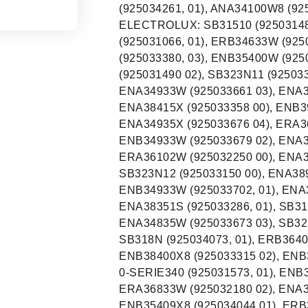
(925034261, 01), ANA34100W8 (92
ELECTROLUX: SB31510 (925031488
(925031066, 01), ERB34633W (925
(925033380, 03), ENB35400W (925
(925031490 02), SB323N11 (92503
ENA34933W (925033661 03), ENA3
ENA38415X (925033358 00), ENB39
ENA34935X (925033676 04), ERA3
ENB34933W (925033679 02), ENA38
ERA36102W (925032250 00), ENA38
SB323N12 (925033150 00), ENA389
ENB34933W (925033702, 01), ENA
ENA38351S (925033286, 01), SB31
ENA34835W (925033673 03), SB323
SB318N (925034073, 01), ERB3640
ENB38400X8 (925033315 02), ENB3
0-SERIE340 (925031573, 01), ENB3
ERA36833W (925032180 02), ENA3
ENB35409X8 (925034044 01), ERB