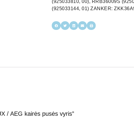
(925033810, 00), RRB36009S (925
(925033144, 01) ZANKER: ZKK36A9
 / AEG kairės pusės vyris”