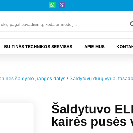
BUITINĖS TECHNIKOS SERVISAS
APIE MUS
KONTAK
moninės šaldymo įrangos dalys
/
Šaldytuvų durų vyriai fasa
Šaldytuvo E
kairės pusės 