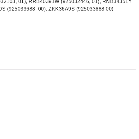
032103, 01), RRB40391W (925032446, 01), RNB34351Y
S (925033688, 00), ZKK36A9S (925033688 00)