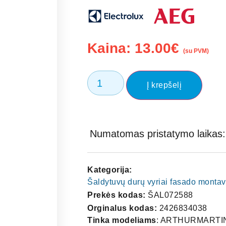
Kaina:
13.00
€
(su PVM)
Į krepšelį
Numatomas pristatymo laikas: 
Kategorija:
Šaldytuvų durų vyriai fasado monta
Prekės kodas:
ŠAL072588
Orginalus kodas:
2426834038
Tinka modeliams
: ARTHURMARTIN