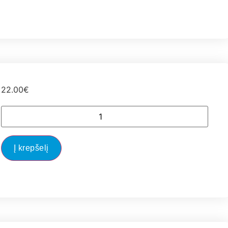
22.00
€
Į krepšelį