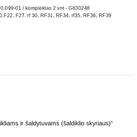
.099-01 / komplektas 2 vnt - G830248
F22, F27. rf 30, RF31, RF34, rf35, RF36, RF39
kliams ir šaldytuvams (šaldiklio skyriaus)”