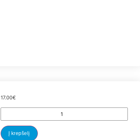
17.00
€
Į krepšelį