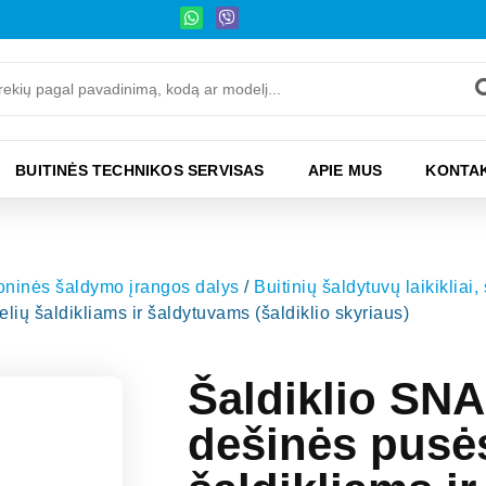
BUITINĖS TECHNIKOS SERVISAS
APIE MUS
KONTAK
moninės šaldymo įrangos dalys
/
Buitinių šaldytuvų laikikliai,
ių šaldikliams ir šaldytuvams (šaldiklio skyriaus)
Šaldiklio SNAI
dešinės pusė