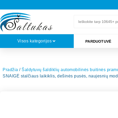
Visos kategorijos
PARDUOTUVĖ
Pradžia
/
Šaldytuvų šaldiklių automobilinės buitinės pra
SNAIGĖ stalčiaus laikiklis, dešinės pusės, naujesnių model