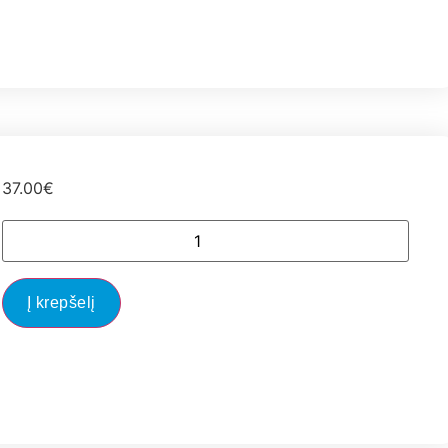
37.00
€
Į krepšelį