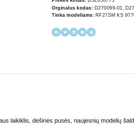
Prekės kodas:
BSL058775
Orginalus kodas:
D270099-01, D270
Tinka modeliams
: RF27SM KS 9770,
s laikiklis, dešinės pusės, naujesnių modelių šaldi