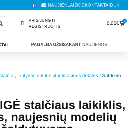
NAUJIENLAIŠKIS
KONTAKTAI
DUK
PRISIJUNGTI
0
0.00
€
REGISTRUOTIS
PAGALBA UŽSISAKANT
NAUJIENOS
TAI
 stalčiai, lentynos ir kitos plastmasinės detalės
/ Šaldiklio
GĖ stalčiaus laikiklis,
s, naujesnių modelių