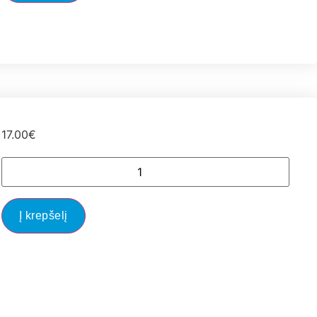
17.00
€
Į krepšelį