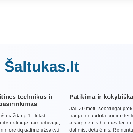
 Šaltukas.lt
itinės technikos ir
Patikima ir kokybišk
 pasirinkimas
Jau 30 metų sėkmingai pre
s iš maždaug 11 tūkst.
nauja ir naudota buitine tec
internetinėje parduotuvėje,
atsarginėmis buitinės techn
 mln prekių galime užsakyti
dalimis, detalėmis. Remontu