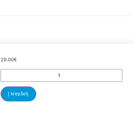
29.00
€
Į krepšelį