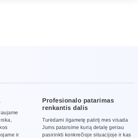
a
Profesionalo patarimas
renkantis dalis
kiaujame
hnika,
Turėdami ilgametę patirtį mes visada
ikos
Jums patarsime kurią detalę geriau
ojame ir
pasirinkti konkrečioje situacijoje ir kas