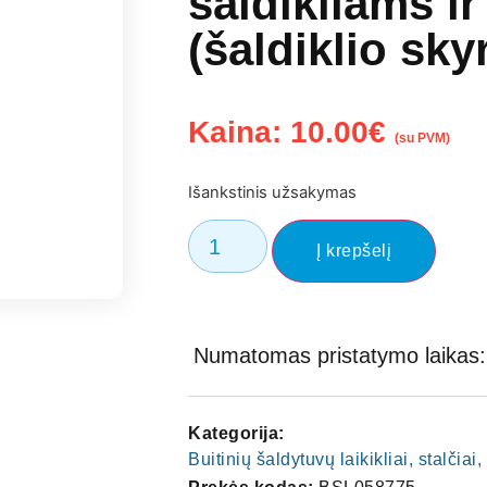
šaldikliams i
(šaldiklio sky
Kaina:
10.00
€
(su PVM)
Išankstinis užsakymas
Į krepšelį
Numatomas pristatymo laikas: 
Kategorija:
Buitinių šaldytuvų laikikliai, stalčia