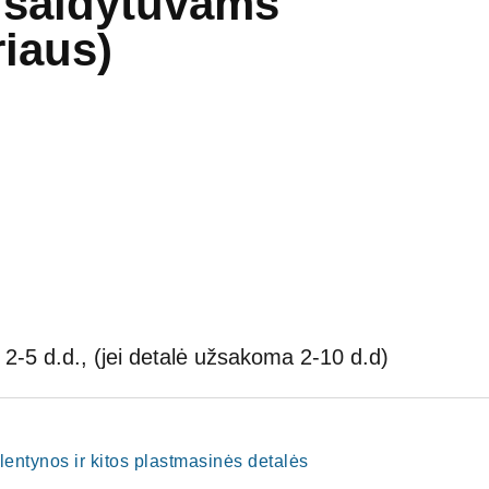
r šaldytuvams
riaus)
2-5 d.d., (jei detalė užsakoma 2-10 d.d)
i, lentynos ir kitos plastmasinės detalės